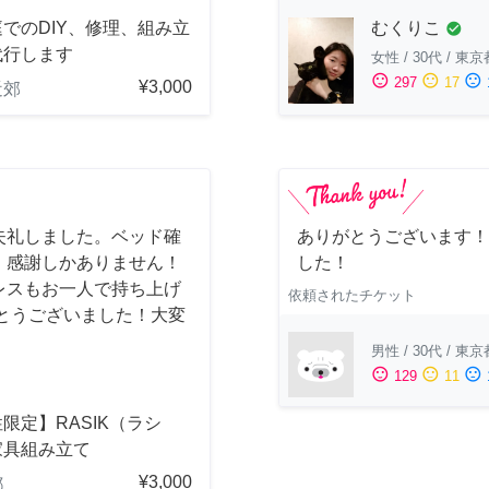
むくりこ
でのDIY、修理、組み立
check_circle
代行します
女性
/
30代
/
東京
sentiment_satisfied
sentiment_neutral
sentiment_dissatisfied
297
17
¥3,000
近郊
失礼しました。ベッド確
ありがとうございます！
、感謝しかありません！
した！
レスもお一人で持ち上げ
依頼されたチケット
とうございました！大変
男性
/
30代
/
東京
sentiment_satisfied
sentiment_neutral
sentiment_dissatisfied
129
11
限定】RASIK（ラシ
家具組み立て
¥3,000
都