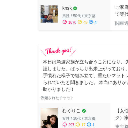
ご家庭
knsk
check_circle
て等
男性
/
50代
/
東京都
sentiment_satisfied
sentiment_neutral
sentiment_dissatisfied
1670
49
4
関東
本日は急遽家族が立ち合うことになり、
認しました。ばっちり出来上がっており
手慣れた様子で組み立て、重たいマット
られていたと聞きました。 本当にありが
助かりました！
依頼されたチケット
むくりこ
【女性
check_circle
ク）
女性
/
30代
/
東京都
sentiment_satisfied
sentiment_neutral
sentiment_dissatisfied
297
17
1
東京