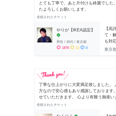
とても丁寧で、あと片付けも綺麗でした
たよろしくお願いします。
依頼されたチケット
【高評
やりが【IKEA認定】
て・解
check_circle
も対
男性
/
40代
/
東京都
sentiment_satisfied
sentiment_neutral
sentiment_dissatisfied
1876
13
0
東京
丁寧な仕上がりに大変満足致しました。 
方なので安心感もあり感謝しております。
せていただきます。 心より有難う御座い
依頼されたチケット