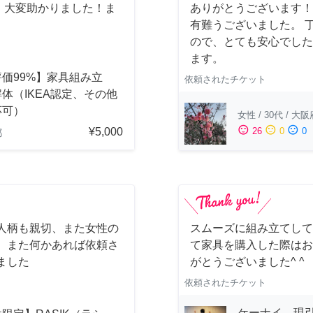
。大変助かりました！ま
ありがとうございます！
有難うございました。 
ので、とても安心でした
ます。
価99%】家具組み立
依頼されたチケット
体（IKEA認定、その他
応可）
女性
/
30代
/
大阪
sentiment_satisfied
sentiment_neutral
sentiment_dissatisfied
¥5,000
26
0
0
都
人柄も親切、また女性の
スムーズに組み立てして
 また何かあれば依頼さ
て家具を購入した際はお
ました
がとうございました^ ^
依頼されたチケット
ケーナイ 現