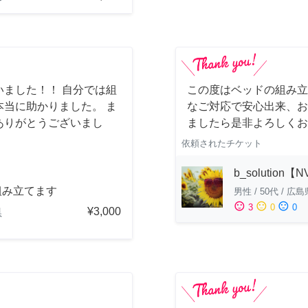
ました！！ 自分では組
この度はベッドの組み立
当に助かりました。 ま
なご対応で安心出来、お
ありがとうございまし
ましたら是非よろしくお
依頼されたチケット
b_solution【
組み立てます
男性
/
50代
/
広島
sentiment_satisfied
sentiment_neutral
sentiment_dissatisfied
3
0
0
¥3,000
県