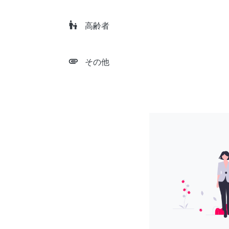
escalator_warning
高齢者
attachment
その他