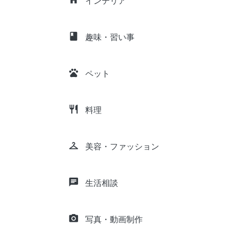
インテリア
class
趣味・習い事
pets
ペット
restaurant
料理
checkroom
美容・ファッション
chat
生活相談
camera_alt
写真・動画制作