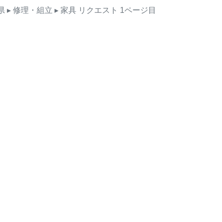
県
▸ 修理・組立
▸ 家具
リクエスト
1ページ目