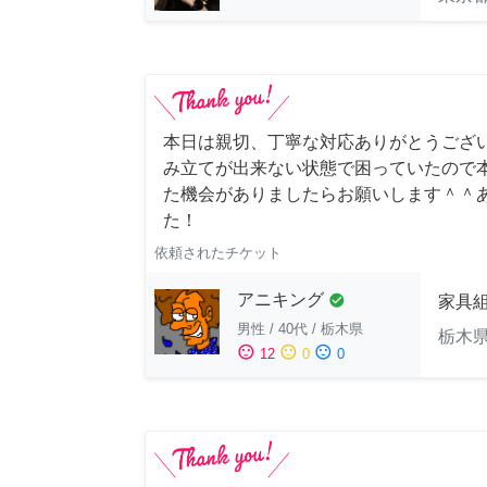
本日は親切、丁寧な対応ありがとうござい
み立てが出来ない状態で困っていたので本
た機会がありましたらお願いします＾＾
た！
依頼されたチケット
アニキング
check_circle
家具
男性
/
40代
/
栃木県
栃木
sentiment_satisfied
sentiment_neutral
sentiment_dissatisfied
12
0
0