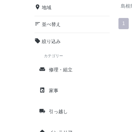
島根
place
地域
sort
1
並べ替え
local_offer
絞り込み
カテゴリー
weekend
修理・組立
local_laundry_service
家事
local_shipping
引っ越し
home