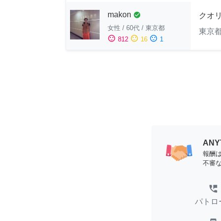
makon
check_circle
クオ
女性
/
60代
/
東京都
東京
sentiment_satisfied
sentiment_neutral
sentiment_dissatisfied
812
16
1
AN
報酬
不審
perm_phone_msg
パトロ