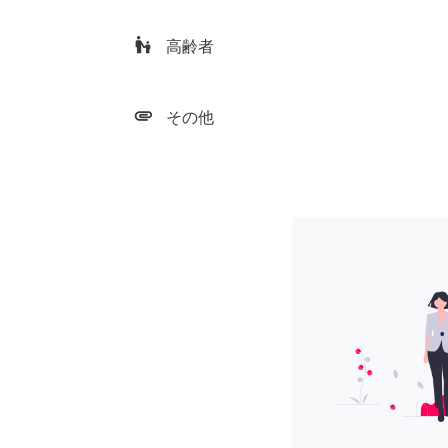
escalator_warning
高齢者
attachment
その他