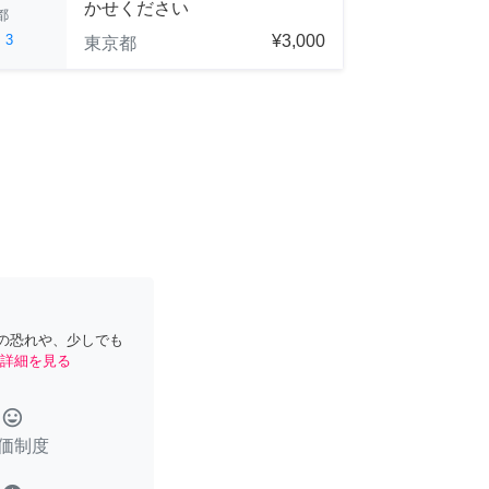
かせください
都
ed
3
¥3,000
東京都
の恐れや、少しでも
詳細を見る
tag_faces
価制度