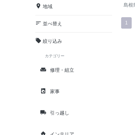
島根
place
地域
sort
1
並べ替え
local_offer
絞り込み
カテゴリー
weekend
修理・組立
local_laundry_service
家事
local_shipping
引っ越し
home
インテリア