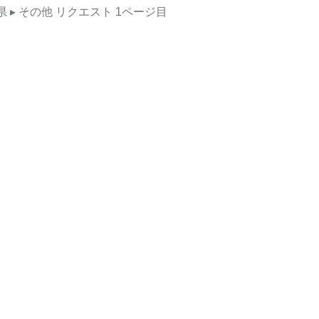
県
▸ その他
リクエスト
1ページ目