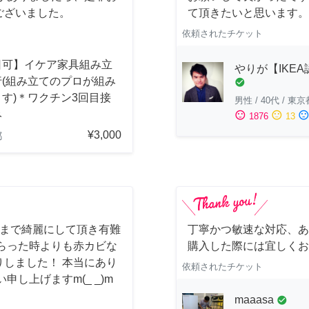
ございました。
て頂きたいと思います。
依頼されたチケット
日可】イケア家具組み立
やりが【IKE
行(組み立てのプロが組み
check_circle
す)＊ワクチン3回目接
男性
/
40代
/
東京
み
sentiment_satisfied
sentiment_neutral
sentiment_dissatisfi
1876
13
¥3,000
都
しまで綺麗にして頂き有難
丁寧かつ敏速な対応、あ
らった時よりも赤カビな
購入した際には宜しくお
しました！ 本当にあり
依頼されたチケット
し上げますm(_ _)m
maaasa
check_circle