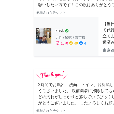
願いしたい方です！この度はありがとう
依頼されたチケット
【当
て代
knsk
check_circle
立てま
男性
/
50代
/
東京都
種済
sentiment_satisfied
sentiment_neutral
sentiment_dissatisfied
1670
49
4
東京
2時間でお風呂、洗面、トイレ、台所流
うございました。 以前業者に掃除しても
どの汚れがしっかりと落ちていてびっくり
がとうございました。 またよろしくお願い申
依頼されたチケット