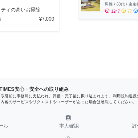
男性
/
60代
/
東京
リティの高いお掃除
sentiment_satisfied
sentiment_neutral
sentiment_dissatisfi
1247
77
¥7,000
都
YTIMES安心・安全への取り組み
は取引前に事務局に支払われ、評価・完了後に振り込まれます。利用規約違反
な内容のサービスやリクエストやユーザーがあった場合は通報してください。
assignment_ind
ール
本人確認
評