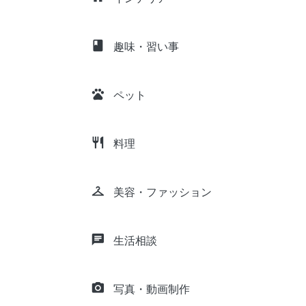
class
趣味・習い事
pets
ペット
restaurant
料理
checkroom
美容・ファッション
chat
生活相談
camera_alt
写真・動画制作