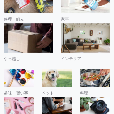
修理・組立
家事
引っ越し
インテリア
趣味・習い事
ペット
料理