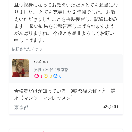
且つ親身になってお教えいただきとても勉強にな
りました。 とても充実した２時間でした。 お教
えいただきましたことを再度復習し、試験に挑み
ます。 良い結果をご報告差し上げられますよう
がんばりますね。 今後とも是非よろしくお願い
申し上げます。
依頼されたチケット
ski2na
男性
/
30代
/
東京都
sentiment_satisfied
sentiment_neutral
sentiment_dissatisfied
1
0
0
合格者だけが知っている「簿記3級の解き方」講
座【マンツーマンレッスン】
¥5,000
東京都