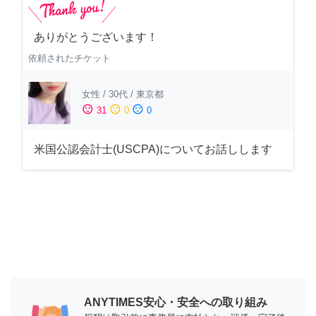
ありがとうございます！
依頼されたチケット
女性
/
30代
/
東京都
sentiment_satisfied
sentiment_neutral
sentiment_dissatisfied
31
0
0
米国公認会計士(USCPA)についてお話しします
ANYTIMES安心・安全への取り組み