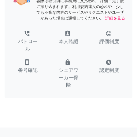
報酬は取引前に事務局に支払われ、評価・完了後
に振り込まれます。利用規約違反の恐れや、少し
でも不審な内容のサービスやリクエストやユーザ
ーがあった場合は通報してください。
詳細を見る
perm_phone_msg
assignment_ind
tag_faces
パトロー
本人確認
評価制度
ル
smartphone
lock
stars
番号確認
シェアワ
認定制度
ーカー保
険