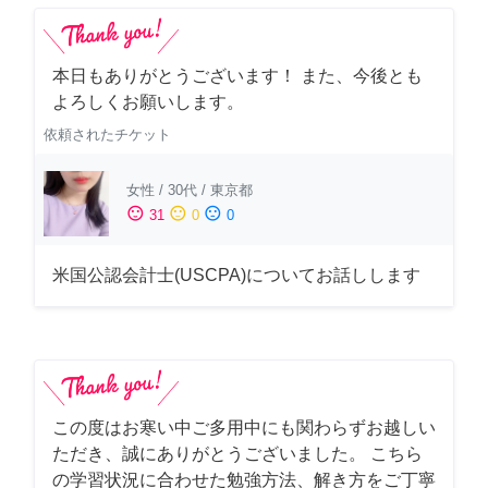
本日もありがとうございます！ また、今後とも
よろしくお願いします。
依頼されたチケット
女性
/
30代
/
東京都
sentiment_satisfied
sentiment_neutral
sentiment_dissatisfied
31
0
0
米国公認会計士(USCPA)についてお話しします
この度はお寒い中ご多用中にも関わらずお越しい
ただき、誠にありがとうございました。 こちら
の学習状況に合わせた勉強方法、解き方をご丁寧