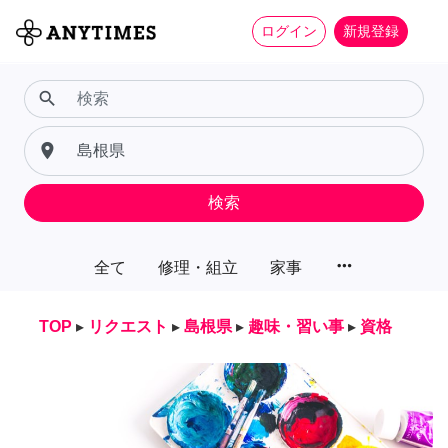
ログイン
新規登録
search
place
検索
more_horiz
全て
修理・組立
家事
TOP
▸
リクエスト
▸
島根県
▸
趣味・習い事
▸
資格