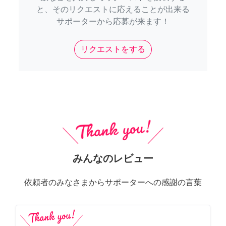
と、そのリクエストに応えることが出来る
サポーターから応募が来ます！
リクエストをする
みんなのレビュー
依頼者のみなさまからサポーターへの感謝の言葉