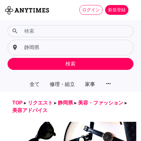
ログイン
新規登録
search
place
検索
more_horiz
全て
修理・組立
家事
TOP
▸
リクエスト
▸
静岡県
▸
美容・ファッション
▸
美容アドバイス