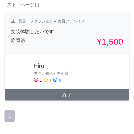
スト
1ページ目
checkroom
美容・ファッション
▸ 美容アドバイス
女装体験したいです
¥1,500
静岡県
Hiro 、
男性
/
40代
/
静岡県
sentiment_satisfied
sentiment_neutral
sentiment_dissatisfied
1
1
0
終了
1