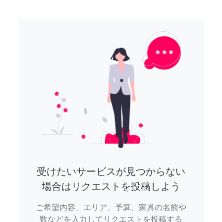
受けたいサービスが見つからない
場合はリクエストを投稿しよう
ご希望内容、エリア、予算、家具の名前や
数などを入力してリクエストを投稿する