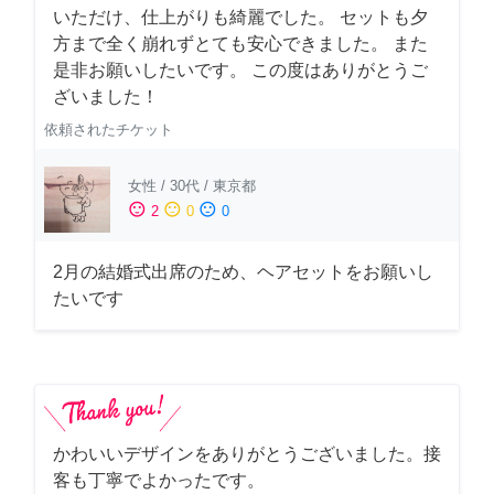
いただけ、仕上がりも綺麗でした。 セットも夕
方まで全く崩れずとても安心できました。 また
是非お願いしたいです。 この度はありがとうご
ざいました！
依頼されたチケット
女性
/
30代
/
東京都
sentiment_satisfied
sentiment_neutral
sentiment_dissatisfied
2
0
0
2月の結婚式出席のため、ヘアセットをお願いし
たいです
かわいいデザインをありがとうございました。接
客も丁寧でよかったです。