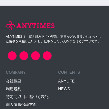
ANYTIMESは、家具組み立てや配送、家事などの日常のちょっとし
た用事を依頼したい人と、仕事をしたい人をつなげるアプリです。
COMPANY
CONTENTS
会社概要
ANYLIFE
利用規約
NEWS
特定商取引に基づく表記
個人情報保護方針