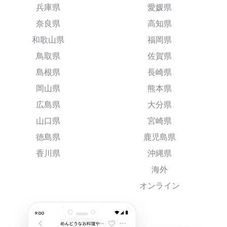
兵庫県
愛媛県
奈良県
高知県
和歌山県
福岡県
鳥取県
佐賀県
島根県
長崎県
岡山県
熊本県
広島県
大分県
山口県
宮崎県
徳島県
鹿児島県
香川県
沖縄県
海外
オンライン