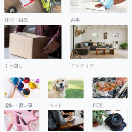
修理・組立
家事
引っ越し
インテリア
趣味・習い事
ペット
料理