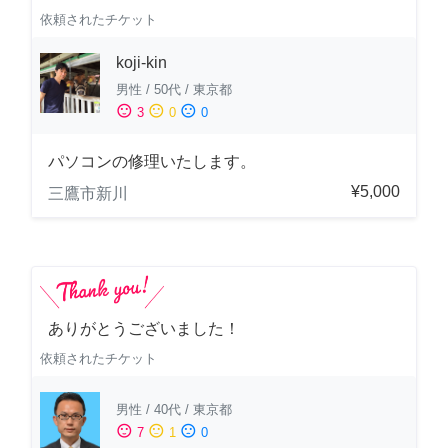
依頼されたチケット
koji-kin
男性
/
50代
/
東京都
sentiment_satisfied
sentiment_neutral
sentiment_dissatisfied
3
0
0
パソコンの修理いたします。
¥5,000
三鷹市新川
ありがとうございました！
依頼されたチケット
男性
/
40代
/
東京都
sentiment_satisfied
sentiment_neutral
sentiment_dissatisfied
7
1
0