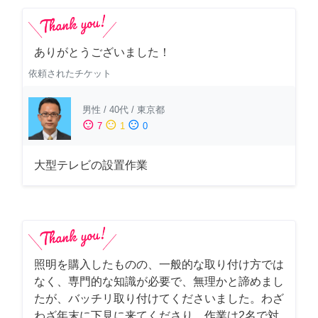
ありがとうございました！
依頼されたチケット
男性
/
40代
/
東京都
sentiment_satisfied
sentiment_neutral
sentiment_dissatisfied
7
1
0
大型テレビの設置作業
照明を購入したものの、一般的な取り付け方では
なく、専門的な知識が必要で、無理かと諦めまし
たが、バッチリ取り付けてくださいました。わざ
わざ年末に下見に来てくださり、作業は2名で対