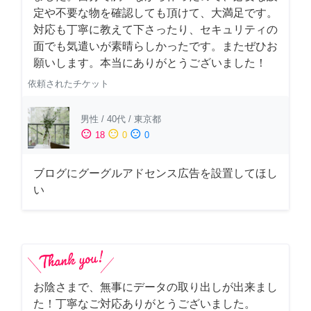
定や不要な物を確認しても頂けて、大満足です。
対応も丁寧に教えて下さったり、セキュリティの
面でも気遣いが素晴らしかったです。またぜひお
願いします。本当にありがとうございました！
依頼されたチケット
男性
/
40代
/
東京都
sentiment_satisfied
sentiment_neutral
sentiment_dissatisfied
18
0
0
ブログにグーグルアドセンス広告を設置してほし
い
お陰さまで、無事にデータの取り出しが出来まし
た！丁寧なご対応ありがとうございました。