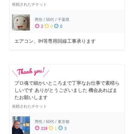
依頼されたチケット
男性
/
50代
/
千葉県
sentiment_satisfied
sentiment_neutral
sentiment_dissatisfied
2
0
0
エアコン、IH等専用回線工事承ります
プロ魂で細かいところまで丁寧なお仕事で素晴ら
しいです ありがとうございました 機会あればま
たお願いします
依頼されたチケット
男性
/
60代
/
東京都
sentiment_satisfied
sentiment_neutral
sentiment_dissatisfied
219
1
3