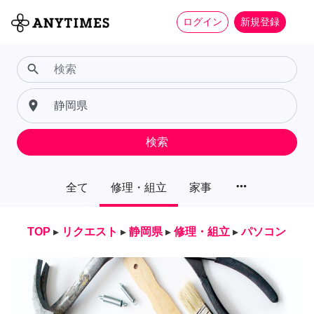
ログイン
新規登録
search
place
検索
more_horiz
全て
修理・組立
家事
TOP
▸
リクエスト
▸
静岡県
▸
修理・組立
▸
パソコン