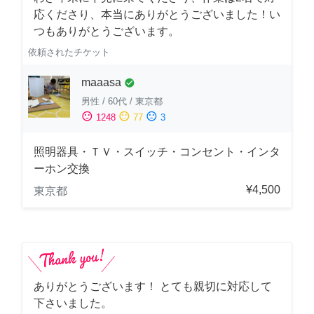
応くださり、本当にありがとうございました！い
つもありがとうございます。
依頼されたチケット
maaasa
check_circle
男性
/
60代
/
東京都
sentiment_satisfied
sentiment_neutral
sentiment_dissatisfied
1248
77
3
照明器具・ＴＶ・スイッチ・コンセント・インタ
ーホン交換
¥4,500
東京都
ありがとうございます！ とても親切に対応して
下さいました。