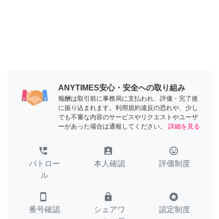
ANYTIMES安心・安全への取り組み
報酬は取引前に事務局に支払われ、評価・完了後
に振り込まれます。利用規約違反の恐れや、少し
でも不審な内容のサービスやリクエストやユーザ
ーがあった場合は通報してください。
詳細を見る
perm_phone_msg
assignment_ind
tag_faces
パトロー
本人確認
評価制度
ル
smartphone
lock
stars
番号確認
シェアワ
認定制度