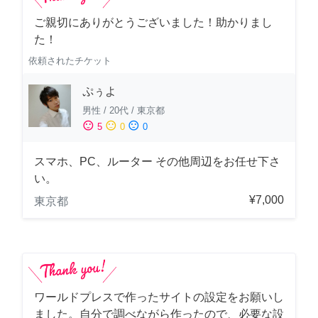
ご親切にありがとうございました！助かりまし
た！
依頼されたチケット
ぷぅよ
男性
/
20代
/
東京都
sentiment_satisfied
sentiment_neutral
sentiment_dissatisfied
5
0
0
スマホ、PC、ルーター その他周辺をお任せ下さ
い。
¥7,000
東京都
ワールドプレスで作ったサイトの設定をお願いし
ました。自分で調べながら作ったので、必要な設