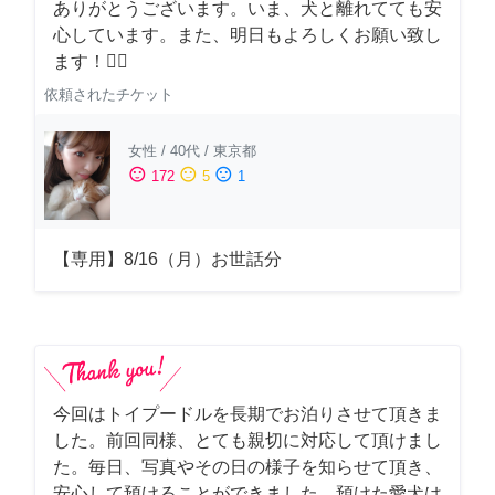
ありがとうございます。いま、犬と離れてても安
心しています。また、明日もよろしくお願い致し
ます！🙇‍♂️
依頼されたチケット
女性
/
40代
/
東京都
sentiment_satisfied
sentiment_neutral
sentiment_dissatisfied
172
5
1
【専用】8/16（月）お世話分
今回はトイプードルを長期でお泊りさせて頂きま
した。前回同様、とても親切に対応して頂けまし
た。毎日、写真やその日の様子を知らせて頂き、
安心して預けることができました。預けた愛犬は