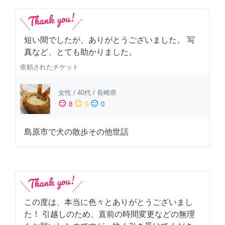
短い間でしたが、ありがとうございました。 写
真など、とても助かりました。
依頼されたチケット
女性
/
40代
/
長崎県
sentiment_satisfied
sentiment_neutral
sentiment_dissatisfied
8
0
0
島原市で犬の散歩その他世話
この度は、本当に色々とありがとうございまし
た！ 引越しのため、直前の時間変更などの無理