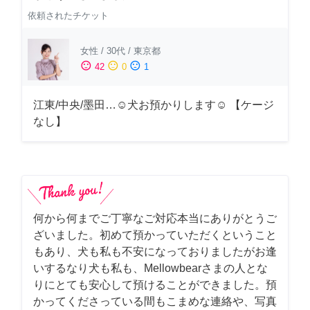
依頼されたチケット
女性
/
30代
/
東京都
sentiment_satisfied
sentiment_neutral
sentiment_dissatisfied
42
0
1
江東/中央/墨田…☺︎犬お預かりします☺︎ 【ケージ
なし】
何から何までご丁寧なご対応本当にありがとうご
ざいました。初めて預かっていただくということ
もあり、犬も私も不安になっておりましたがお逢
いするなり犬も私も、Mellowbearさまの人とな
りにとても安心して預けることができました。預
かってくださっている間もこまめな連絡や、写真