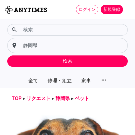
ログイン
新規登録
search
place
検索
more_horiz
全て
修理・組立
家事
TOP
▸
リクエスト
▸
静岡県
▸
ペット