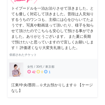
トイプードルを一泊お泊りさせて頂きました。と
ても優しく対応して頂きました。普段は人見知り
するうちのワンコも、主様には心をひらいてたよ
うです。写真や動画送って頂いたり、様子を知ら
せて頂けたのでこちらも安心して預ける事ができ
ました。ありがとうございます。 また夏に長期
で預けたいと思っていますので宜しくお願いしま
す！ 評価遅くなり大変失礼致しました。
依頼されたチケット
女性
/
30代
/
東京都
sentiment_satisfied
sentiment_neutral
sentiment_dissatisfied
42
0
1
江東/中央/墨田…☺︎犬お預かりします☺︎ 【ケージ
なし】