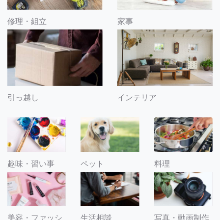
修理・組立
家事
引っ越し
インテリア
趣味・習い事
ペット
料理
美容・ファッシ
生活相談
写真・動画制作