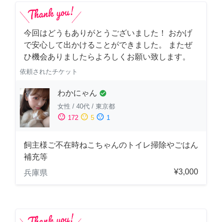
今回はどうもありがとうございました！ おかげ
で安心して出かけることができました。 またぜ
ひ機会ありましたらよろしくお願い致します。
依頼されたチケット
わかにゃん
check_circle
女性
/
40代
/
東京都
sentiment_satisfied
sentiment_neutral
sentiment_dissatisfied
172
5
1
飼主様ご不在時ねこちゃんのトイレ掃除やごはん
補充等
¥3,000
兵庫県