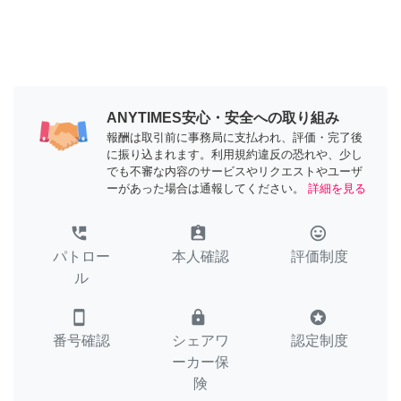
ANYTIMES安心・安全への取り組み
報酬は取引前に事務局に支払われ、評価・完了後
に振り込まれます。利用規約違反の恐れや、少し
でも不審な内容のサービスやリクエストやユーザ
ーがあった場合は通報してください。
詳細を見る
perm_phone_msg
assignment_ind
tag_faces
パトロー
本人確認
評価制度
ル
smartphone
lock
stars
番号確認
シェアワ
認定制度
ーカー保
険