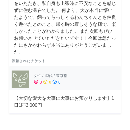
をいただき、私自身も出張時に不安なことを感じ
ずに住む滞在でした。 何より、犬が本当に懐い
たようで、飼ってらっしゃるわんちゃんとも仲良
く遊べたとのこと、帰る時の寂しそうな顔で、楽
しかったことがわかりました。 また次回もぜひ
お願いさせていただきたいです！！今回は急だっ
たにもかかわらず本当にありがとうございまし
た。
依頼されたチケット
女性
/
30代
/
東京都
sentiment_satisfied
sentiment_neutral
sentiment_dissatisfied
3
0
0
【大切な愛犬を大事に大事にお預かりします】1
日1匹3,000円