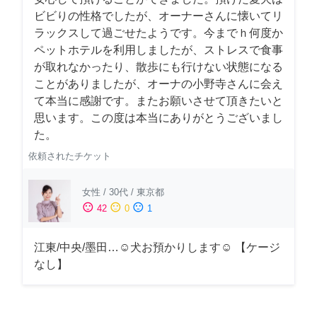
ビビりの性格でしたが、オーナーさんに懐いてリ
ラックスして過ごせたようです。今までｈ何度か
ペットホテルを利用しましたが、ストレスで食事
が取れなかったり、散歩にも行けない状態になる
ことがありましたが、オーナの小野寺さんに会え
て本当に感謝です。またお願いさせて頂きたいと
思います。この度は本当にありがとうございまし
た。
依頼されたチケット
女性
/
30代
/
東京都
sentiment_satisfied
sentiment_neutral
sentiment_dissatisfied
42
0
1
江東/中央/墨田…☺︎犬お預かりします☺︎ 【ケージ
なし】