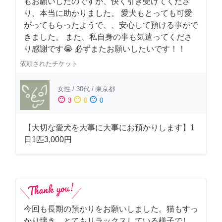
もお願いしたのですが、快く引き受けてくださ
り、本当に助かりました。 愛犬もとっても可愛
がってもらったようで、、安心して預ける事がで
きました。 また、私自身の事も気遣ってくださ
り感謝です😭 必ずまたお願いしたいです！！
依頼されたチケット
女性
/
30代
/
東京都
sentiment_satisfied
sentiment_neutral
sentiment_dissatisfied
3
0
0
【大切な愛犬を大事に大事にお預かりします】1
日1匹3,000円
今回も長期の預かりをお願いしました。猫もすっ
かり懐き、とてもリラックスしている様子でし