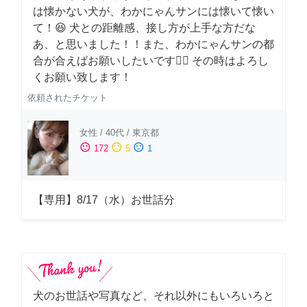
は懐かない犬が、わかにゃんサンには懐いて懐い
て！😆 犬との距離感、接し方が上手な方だな
あ、と思いました！！また、わかにゃんサンの都
合が合えばお願いしたいです🙇‍♂️ その時はよろし
くお願い致します！
依頼されたチケット
女性
/
40代
/
東京都
sentiment_satisfied
sentiment_neutral
sentiment_dissatisfied
172
5
1
【専用】8/17（水）お世話分
犬のお世話や写真など、それ以外にもいろいろと