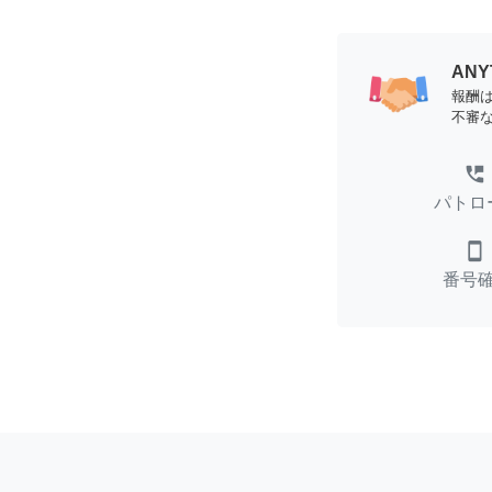
AN
報酬
不審
perm_phone_msg
パトロ
smartphone
番号