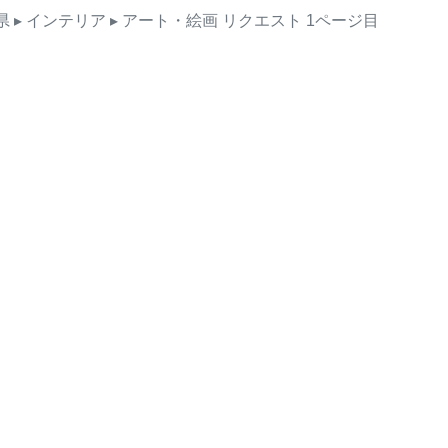
県
▸ インテリア
▸ アート・絵画
リクエスト
1ページ目