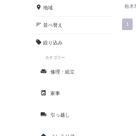
栃木
place
地域
sort
1
並べ替え
local_offer
絞り込み
カテゴリー
weekend
修理・組立
local_laundry_service
家事
local_shipping
引っ越し
home