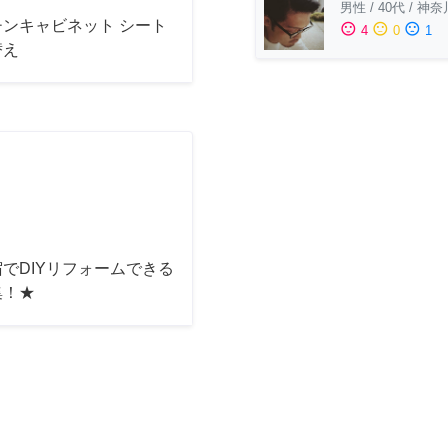
男性
/
40代
/
神奈
チンキャビネット シート
sentiment_satisfied
sentiment_neutral
sentiment_dissatisfied
4
0
1
替え
でDIYリフォームできる
集！★