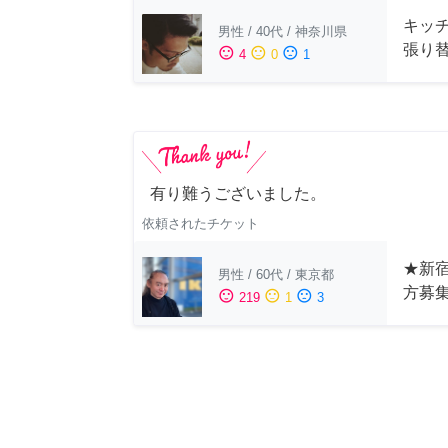
キッ
男性
/
40代
/
神奈川県
張り
sentiment_satisfied
sentiment_neutral
sentiment_dissatisfied
4
0
1
有り難うございました。
依頼されたチケット
★新宿
男性
/
60代
/
東京都
方募
sentiment_satisfied
sentiment_neutral
sentiment_dissatisfied
219
1
3