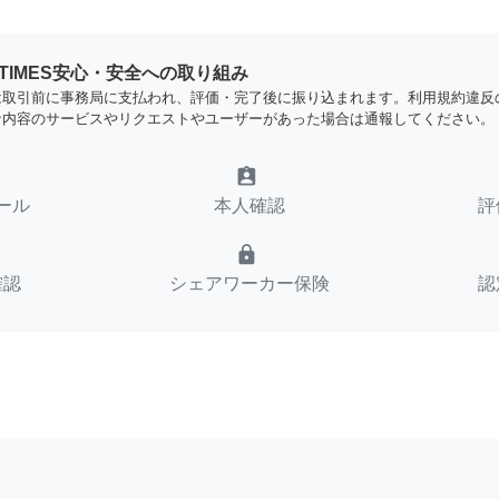
YTIMES安心・安全への取り組み
は取引前に事務局に支払われ、評価・完了後に振り込まれます。利用規約違反
な内容のサービスやリクエストやユーザーがあった場合は通報してください。
assignment_ind
ール
本人確認
評
lock
確認
シェアワーカー保険
認