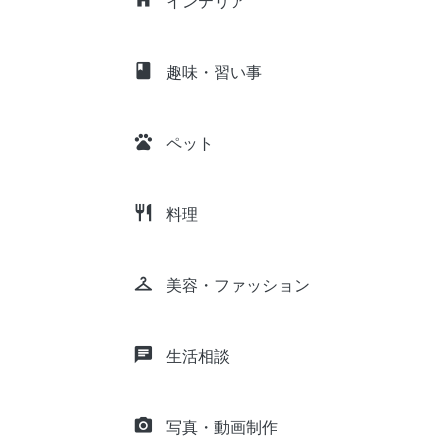
インテリア
class
趣味・習い事
pets
ペット
restaurant
料理
checkroom
美容・ファッション
chat
生活相談
camera_alt
写真・動画制作