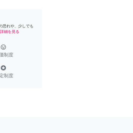
の恐れや、少しでも
詳細を見る
tag_faces
価制度
stars
定制度