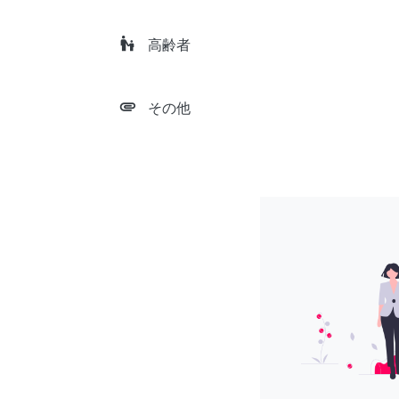
escalator_warning
高齢者
attachment
その他