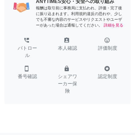
ANYTIMES安心・安全への取り組み
報酬は取引前に事務局に支払われ、評価・完了後
に振り込まれます。利用規約違反の恐れや、少し
でも不審な内容のサービスやリクエストやユーザ
ーがあった場合は通報してください。
詳細を見る
perm_phone_msg
assignment_ind
tag_faces
パトロー
本人確認
評価制度
ル
smartphone
lock
stars
番号確認
シェアワ
認定制度
ーカー保
険