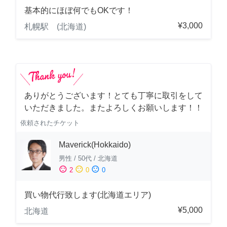
基本的にほぼ何でもOKです！
¥3,000
札幌駅 (北海道)
ありがとうございます！とても丁寧に取引をして
いただきました。またよろしくお願いします！！
依頼されたチケット
Maverick(Hokkaido)
男性
/
50代
/
北海道
sentiment_satisfied
sentiment_neutral
sentiment_dissatisfied
2
0
0
買い物代行致します(北海道エリア)
¥5,000
北海道