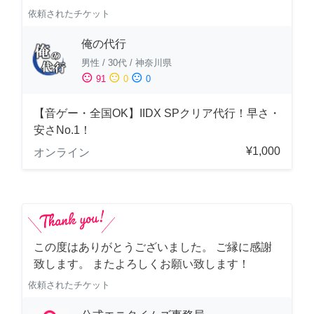
依頼されたチケット
俺の代行
男性
/
30代
/
神奈川県
sentiment_satisfied
sentiment_neutral
sentiment_dissatisfied
91
0
0
【音ゲー・全国OK】IIDX SPクリア代行！早さ・
安さNo.1！
¥1,000
オンライン
この度はありがとうございました。 ご縁に感謝
致します。 またよろしくお願い致します！
依頼されたチケット