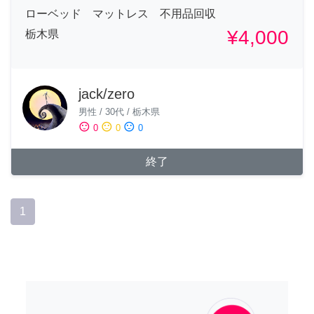
ローベッド マットレス 不用品回収
¥4,000
栃木県
jack/zero
男性
/
30代
/
栃木県
sentiment_satisfied
sentiment_neutral
sentiment_dissatisfied
0
0
0
終了
1