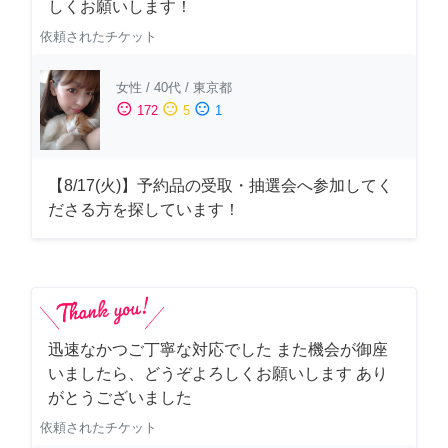
しくお願いします！
依頼されたチケット
女性
/
40代
/
東京都
sentiment_satisfied
sentiment_neutral
sentiment_dissatisfied
172
5
1
【8/17(火)】予約品の受取・抽選会へ参加してく
ださる方を探しています！
迅速なかつご丁寧な対応でした また機会が御座
いましたら、どうぞよろしくお願いします あり
がとうございました
依頼されたチケット