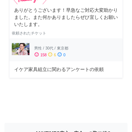
ありがとうございます！早急なご対応大変助かり
ました。また何かありましたらぜひ宜しくお願い
いたします。
依頼されたチケット
男性
/
30代
/
東京都
sentiment_satisfied
sentiment_neutral
sentiment_dissatisfied
158
6
0
イケア家具組立に関わるアンケートの依頼