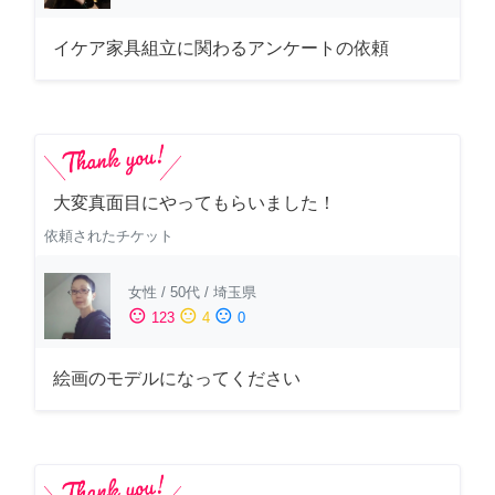
イケア家具組立に関わるアンケートの依頼
大変真面目にやってもらいました！
依頼されたチケット
女性
/
50代
/
埼玉県
sentiment_satisfied
sentiment_neutral
sentiment_dissatisfied
123
4
0
絵画のモデルになってください