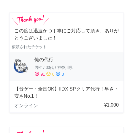
この度は迅速かつ丁寧にご対応して頂き、ありが
とうございました！
依頼されたチケット
俺の代行
男性
/
30代
/
神奈川県
sentiment_satisfied
sentiment_neutral
sentiment_dissatisfied
91
0
0
【音ゲー・全国OK】IIDX SPクリア代行！早さ・
安さNo.1！
¥1,000
オンライン