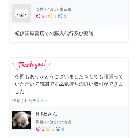
女性
/
40代
/
東京都
sentiment_satisfied
sentiment_neutral
sentiment_dissatisfied
28
1
1
紀伊国屋書店での購入代行及び発送
今回もありがとうございました☺️とても頑張って
いただいて感謝です🙏気持ちの良い取引ができま
した！！
依頼されたチケット
NIKEさん
男性
/
40代
/
北海道
sentiment_satisfied
sentiment_neutral
sentiment_dissatisfied
2
1
0