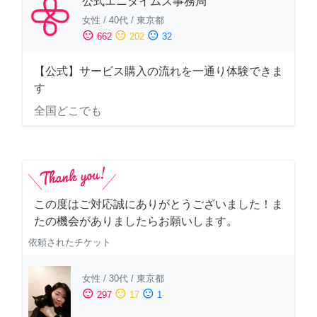
公式エニタイムズ事務局
女性
/
40代
/
東京都
sentiment_satisfied
sentiment_neutral
sentiment_dissatisfied
662
202
32
【公式】サービス購入の流れを一通り体験できま
す
全国どこでも
この度はご対応誠にありがとうございました！ま
たの機会がありましたらお願いします。
依頼されたチケット
女性
/
30代
/
東京都
sentiment_satisfied
sentiment_neutral
sentiment_dissatisfied
297
17
1