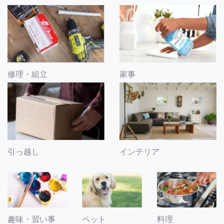
修理・組立
家事
引っ越し
インテリア
趣味・習い事
ペット
料理