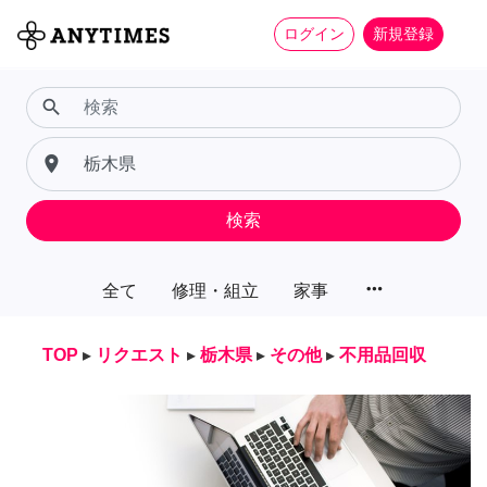
ログイン
新規登録
search
place
検索
more_horiz
全て
修理・組立
家事
TOP
▸
リクエスト
▸
栃木県
▸
その他
▸
不用品回収