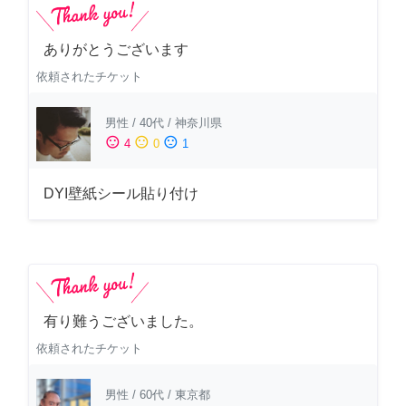
ありがとうございます
依頼されたチケット
男性
/
40代
/
神奈川県
sentiment_satisfied
sentiment_neutral
sentiment_dissatisfied
4
0
1
DYI壁紙シール貼り付け
有り難うございました。
依頼されたチケット
男性
/
60代
/
東京都