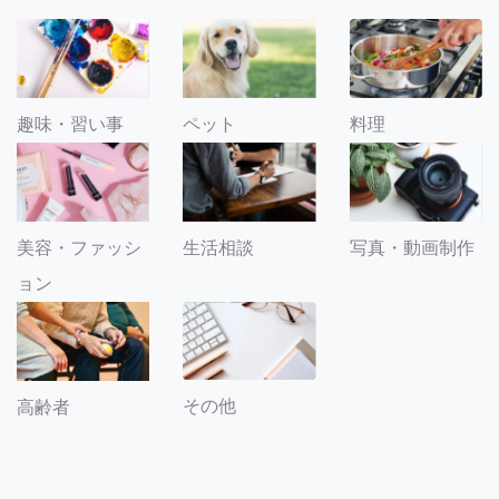
趣味・習い事
ペット
料理
美容・ファッシ
生活相談
写真・動画制作
ョン
その他
高齢者