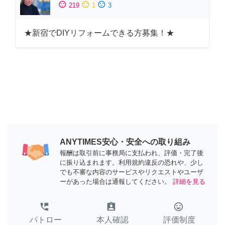
sentiment_satisfied
sentiment_neutral
sentiment_dissatisfied
219
1
3
★新宿でDIYリフォームできる方募集！★
ANYTIMES安心・安全への取り組み
報酬は取引前に事務局に支払われ、評価・完了後
に振り込まれます。利用規約違反の恐れや、少し
でも不審な内容のサービスやリクエストやユーザ
ーがあった場合は通報してください。
詳細を見る
perm_phone_msg
assignment_ind
tag_faces
パトロー
本人確認
評価制度