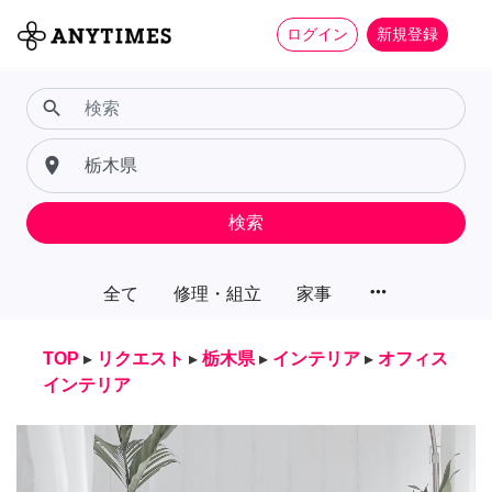
ログイン
新規登録
search
place
検索
more_horiz
全て
修理・組立
家事
TOP
▸
リクエスト
▸
栃木県
▸
インテリア
▸
オフィス
インテリア