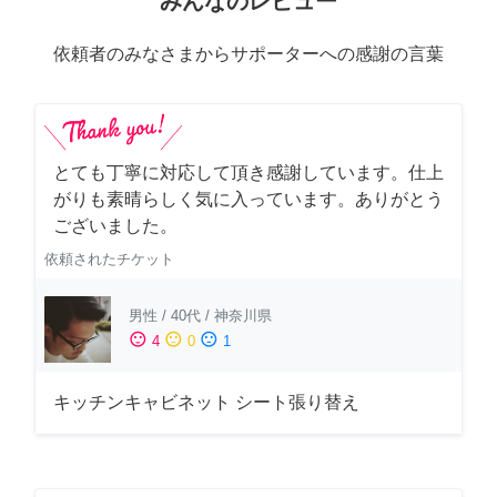
みんなのレビュー
依頼者のみなさまからサポーターへの感謝の言葉
とても丁寧に対応して頂き感謝しています。仕上
がりも素晴らしく気に入っています。ありがとう
ございました。
依頼されたチケット
男性
/
40代
/
神奈川県
sentiment_satisfied
sentiment_neutral
sentiment_dissatisfied
4
0
1
キッチンキャビネット シート張り替え