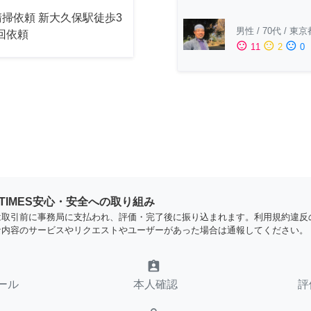
掃依頼 新大久保駅徒歩3
男性
/
70代
/
東京
2回依頼
sentiment_satisfied
sentiment_neutral
sentiment_dissatisfied
11
2
0
YTIMES安心・安全への取り組み
は取引前に事務局に支払われ、評価・完了後に振り込まれます。利用規約違反
な内容のサービスやリクエストやユーザーがあった場合は通報してください。
assignment_ind
ール
本人確認
評