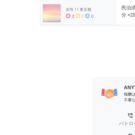
民泊清
女性
/
/
東京都
分 ×
sentiment_satisfied
sentiment_neutral
sentiment_dissatisfied
2
0
0
AN
報酬
不審
perm_phone_msg
パトロ