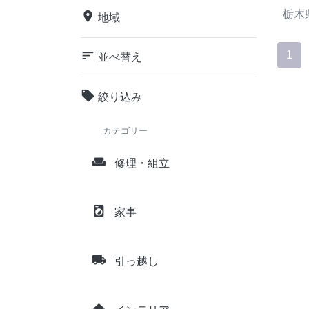
栃木
place
地域
sort
1
並べ替え
local_offer
絞り込み
カテゴリー
weekend
修理・組立
local_laundry_service
家事
local_shipping
引っ越し
home