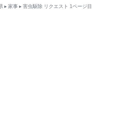
県
▸ 家事
▸ 害虫駆除
リクエスト
1ページ目