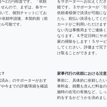
後〜2万円程度です。 「依頼
をサポーターへお伝えくださ
ませんので、まずは、各サー
能です。 3.サポーターが
頂いて、個別チャットにてお
依頼者様側で決済が可能にな
※依頼申請後、本契約前（前
たら、前払い決済をしてくだ
セル可能です。
カードがご利用いただけます
ない方は事務局までご連絡く
なります。 4.予定日時に
家の掃除をします！ 5.サ
してください。評価まで完了
け取ることができます。
は？
家事代行の依頼における注意
認済み」のサポーターがおす
事前に、具体的に依頼したい
や今までの評価/実績を確認
車料金、雑費も含んだ料金の
施時の在宅の有無など、しっ
約をするかどうかを決めまし