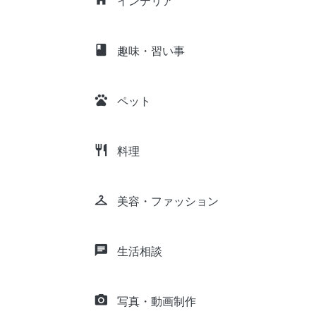
インテリア
class
趣味・習い事
pets
ペット
restaurant
料理
checkroom
美容・ファッション
chat
生活相談
camera_alt
写真・動画制作