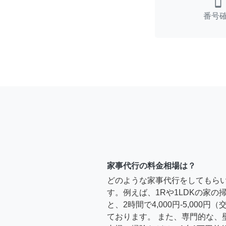
smartphone
番号
家事代行の料金相場は？
どのような家事代行をしてもら
す。例えば、1Rや1LDKの家
と、2時間で4,000円-5,000
ております。 また、専門的な、