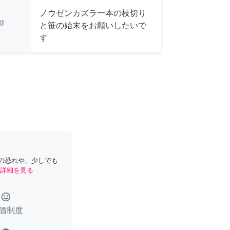
ノウゼンカズラ一本の枝切り
都
と笹の始末をお願いしたいで
す
の恐れや、少しでも
詳細を見る
tag_faces
価制度