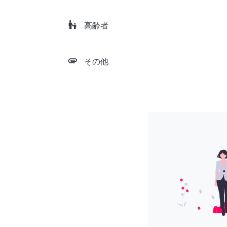
escalator_warning
高齢者
attachment
その他