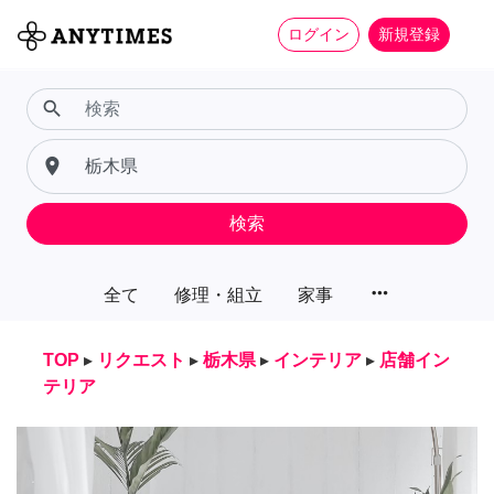
ログイン
新規登録
search
place
検索
more_horiz
全て
修理・組立
家事
TOP
▸
リクエスト
▸
栃木県
▸
インテリア
▸
店舗イン
テリア