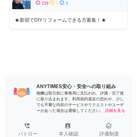
sentiment_satisfied
sentiment_neutral
sentiment_dissatisfied
219
1
3
★新宿でDIYリフォームできる方募集！★
ANYTIMES安心・安全への取り組み
報酬は取引前に事務局に支払われ、評価・完了後
に振り込まれます。利用規約違反の恐れや、少し
でも不審な内容のサービスやリクエストやユーザ
ーがあった場合は通報してください。
詳細を見る
perm_phone_msg
assignment_ind
tag_faces
パトロー
本人確認
評価制度