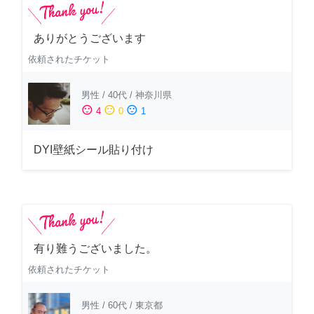
ありがとうございます
依頼されたチケット
男性
/
40代
/
神奈川県
sentiment_satisfied
sentiment_neutral
sentiment_dissatisfied
4
0
1
DYI壁紙シール貼り付け
有り難うございました。
依頼されたチケット
男性
/
60代
/
東京都