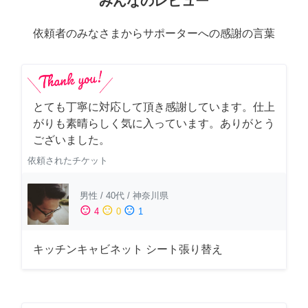
みんなのレビュー
依頼者のみなさまからサポーターへの感謝の言葉
とても丁寧に対応して頂き感謝しています。仕上
がりも素晴らしく気に入っています。ありがとう
ございました。
依頼されたチケット
男性
/
40代
/
神奈川県
sentiment_satisfied
sentiment_neutral
sentiment_dissatisfied
4
0
1
キッチンキャビネット シート張り替え