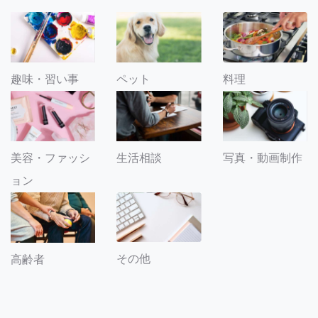
趣味・習い事
ペット
料理
美容・ファッシ
生活相談
写真・動画制作
ョン
その他
高齢者