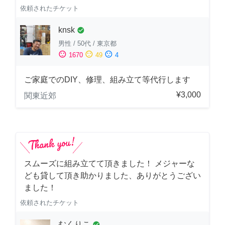
依頼されたチケット
knsk
check_circle
男性
/
50代
/
東京都
sentiment_satisfied
sentiment_neutral
sentiment_dissatisfied
1670
49
4
ご家庭でのDIY、修理、組み立て等代行します
¥3,000
関東近郊
スムーズに組み立てて頂きました！ メジャーな
ども貸して頂き助かりました、ありがとうござい
ました！
依頼されたチケット
むくりこ
check_circle