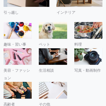
引っ越し
インテリア
趣味・習い事
ペット
料理
美容・ファッシ
生活相談
写真・動画制作
ョン
その他
高齢者