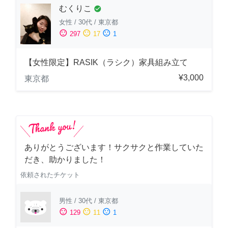
むくりこ
check_circle
女性
/
30代
/
東京都
sentiment_satisfied
sentiment_neutral
sentiment_dissatisfied
297
17
1
【女性限定】RASIK（ラシク）家具組み立て
¥3,000
東京都
ありがとうございます！サクサクと作業していた
だき、助かりました！
依頼されたチケット
男性
/
30代
/
東京都
sentiment_satisfied
sentiment_neutral
sentiment_dissatisfied
129
11
1