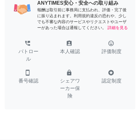
ANYTIMES安心・安全への取り組み
報酬は取引前に事務局に支払われ、評価・完了後
に振り込まれます。利用規約違反の恐れや、少し
でも不審な内容のサービスやリクエストやユーザ
ーがあった場合は通報してください。
詳細を見る
perm_phone_msg
assignment_ind
tag_faces
パトロー
本人確認
評価制度
ル
smartphone
lock
stars
番号確認
シェアワ
認定制度
ーカー保
険