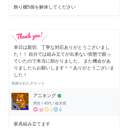
飾り棚5個を解体してください
本日は親切、丁寧な対応ありがとうございまし
た！！ 自分では組み立てが出来ない状態で困っ
ていたので本当に助かりました。 また機会があ
りましたらお願いします＾＾ありがとうございま
した！
依頼されたチケット
アニキング
check_circle
男性
/
40代
/
栃木県
sentiment_satisfied
sentiment_neutral
sentiment_dissatisfied
12
0
0
家具組み立てます