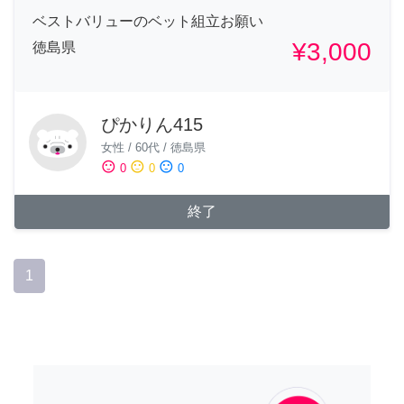
ベストバリューのベット組立お願い
¥3,000
徳島県
ぴかりん415
女性
/
60代
/
徳島県
sentiment_satisfied
sentiment_neutral
sentiment_dissatisfied
0
0
0
終了
1