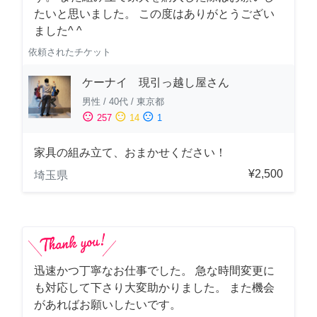
たいと思いました。 この度はありがとうござい
ました^ ^
依頼されたチケット
ケーナイ 現引っ越し屋さん
男性
/
40代
/
東京都
sentiment_satisfied
sentiment_neutral
sentiment_dissatisfied
257
14
1
家具の組み立て、おまかせください！
¥2,500
埼玉県
迅速かつ丁寧なお仕事でした。 急な時間変更に
も対応して下さり大変助かりました。 また機会
があればお願いしたいです。