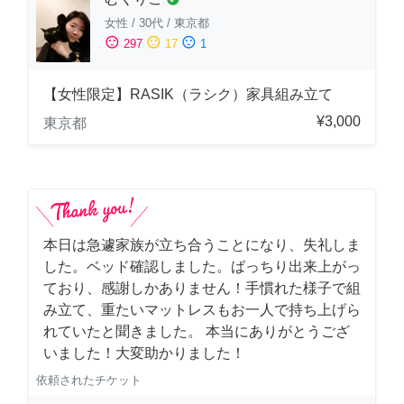
女性
/
30代
/
東京都
sentiment_satisfied
sentiment_neutral
sentiment_dissatisfied
297
17
1
【女性限定】RASIK（ラシク）家具組み立て
¥3,000
東京都
本日は急遽家族が立ち合うことになり、失礼しま
した。ベッド確認しました。ばっちり出来上がっ
ており、感謝しかありません！手慣れた様子で組
み立て、重たいマットレスもお一人で持ち上げら
れていたと聞きました。 本当にありがとうござ
いました！大変助かりました！
依頼されたチケット