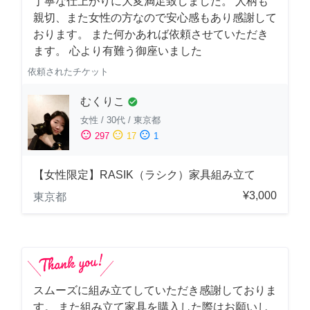
丁寧な仕上がりに大変満足致しました。 人柄も
親切、また女性の方なので安心感もあり感謝して
おります。 また何かあれば依頼させていただき
ます。 心より有難う御座いました
依頼されたチケット
むくりこ
check_circle
女性
/
30代
/
東京都
sentiment_satisfied
sentiment_neutral
sentiment_dissatisfied
297
17
1
【女性限定】RASIK（ラシク）家具組み立て
¥3,000
東京都
スムーズに組み立てしていただき感謝しておりま
す。 また組み立て家具を購入した際はお願いし