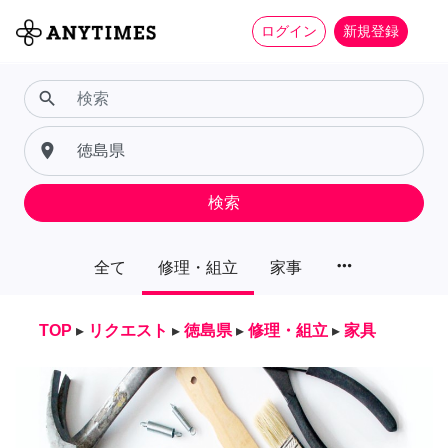
ログイン
新規登録
search
place
検索
more_horiz
全て
修理・組立
家事
TOP
▸
リクエスト
▸
徳島県
▸
修理・組立
▸
家具