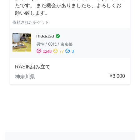
たです。 また機会がありましたら、よろしくお
願い致します。
依頼されたチケット
maaasa
check_circle
男性
/
60代
/
東京都
sentiment_satisfied
sentiment_neutral
sentiment_dissatisfied
1248
77
3
RASIK組み立て
¥3,000
神奈川県