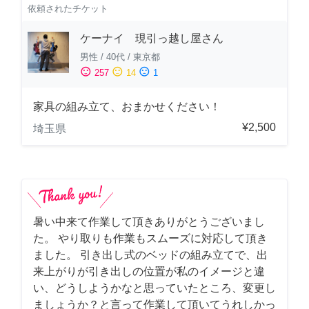
依頼されたチケット
ケーナイ 現引っ越し屋さん
男性
/
40代
/
東京都
sentiment_satisfied
sentiment_neutral
sentiment_dissatisfied
257
14
1
家具の組み立て、おまかせください！
¥2,500
埼玉県
暑い中来て作業して頂きありがとうございまし
た。 やり取りも作業もスムーズに対応して頂き
ました。 引き出し式のベッドの組み立てで、出
来上がりが引き出しの位置が私のイメージと違
い、どうしようかなと思っていたところ、変更し
ましょうか？と言って作業して頂いてうれしかっ