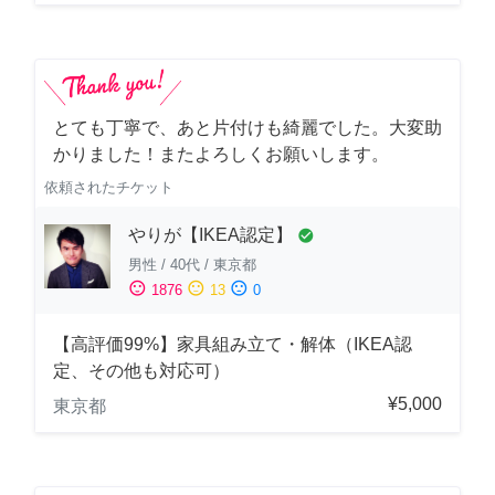
とても丁寧で、あと片付けも綺麗でした。大変助
かりました！またよろしくお願いします。
依頼されたチケット
やりが【IKEA認定】
check_circle
男性
/
40代
/
東京都
sentiment_satisfied
sentiment_neutral
sentiment_dissatisfied
1876
13
0
【高評価99%】家具組み立て・解体（IKEA認
定、その他も対応可）
¥5,000
東京都