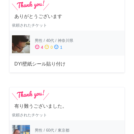
ありがとうございます
依頼されたチケット
男性
/
40代
/
神奈川県
sentiment_satisfied
sentiment_neutral
sentiment_dissatisfied
4
0
1
DYI壁紙シール貼り付け
有り難うございました。
依頼されたチケット
男性
/
60代
/
東京都