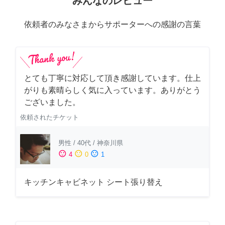
みんなのレビュー
依頼者のみなさまからサポーターへの感謝の言葉
とても丁寧に対応して頂き感謝しています。仕上
がりも素晴らしく気に入っています。ありがとう
ございました。
依頼されたチケット
男性
/
40代
/
神奈川県
sentiment_satisfied
sentiment_neutral
sentiment_dissatisfied
4
0
1
キッチンキャビネット シート張り替え