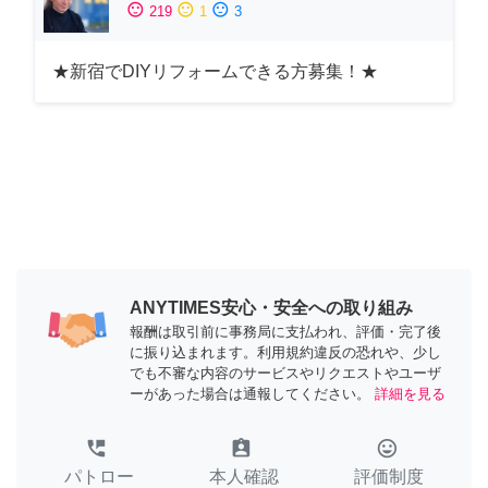
sentiment_satisfied
sentiment_neutral
sentiment_dissatisfied
219
1
3
★新宿でDIYリフォームできる方募集！★
ANYTIMES安心・安全への取り組み
報酬は取引前に事務局に支払われ、評価・完了後
に振り込まれます。利用規約違反の恐れや、少し
でも不審な内容のサービスやリクエストやユーザ
ーがあった場合は通報してください。
詳細を見る
perm_phone_msg
assignment_ind
tag_faces
パトロー
本人確認
評価制度