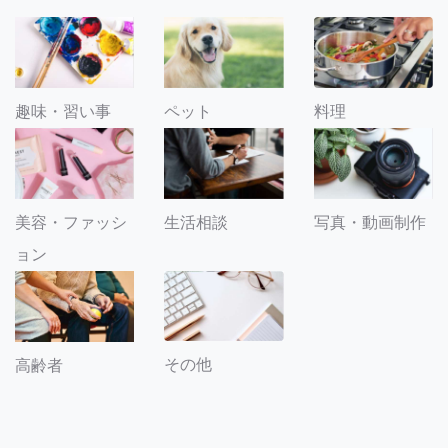
趣味・習い事
ペット
料理
美容・ファッシ
生活相談
写真・動画制作
ョン
その他
高齢者