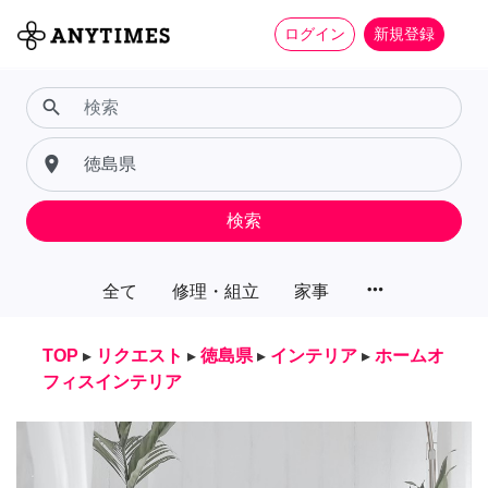
ログイン
新規登録
search
place
検索
more_horiz
全て
修理・組立
家事
TOP
▸
リクエスト
▸
徳島県
▸
インテリア
▸
ホームオ
フィスインテリア