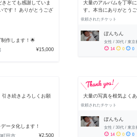
だきとても感謝していま
大量のアルバムを丁寧に
いです！ ありがとうござ
す。本当にありがとうご
依頼されたチケット
ぽんちん
ゴ制作します！🌟
女性
/
30代
/
東京
sentiment_satisfied
sentiment_neutral
sentiment_dissatisfied
14
0
0
¥15,000
都
。引き続きよろしくお願
大量の写真を根気よくあ
依頼されたチケット
ぽんちん
をデータ化します！
女性
/
30代
/
東京
sentiment_satisfied
sentiment_neutral
sentiment_dissatisfied
14
0
0
¥2,500
都町田市