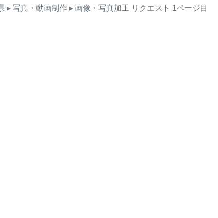
県
▸ 写真・動画制作
▸ 画像・写真加工
リクエスト
1ページ目