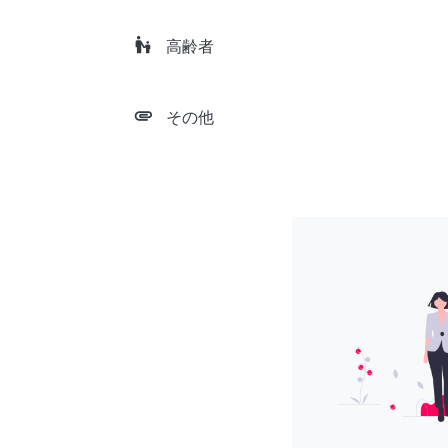
escalator_warning
高齢者
attachment
その他