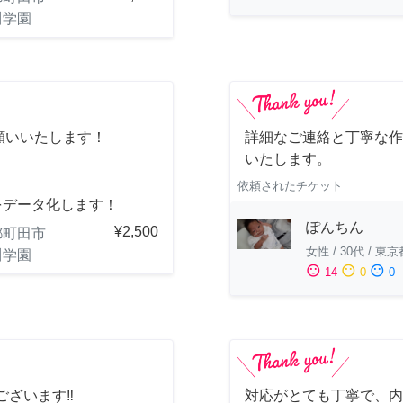
川学園
願いいたします！
詳細なご連絡と丁寧な作
いたします。
依頼されたチケット
をデータ化します！
ぽんちん
¥2,500
都町田市
女性
/
30代
/
東京
川学園
sentiment_satisfied
sentiment_neutral
sentiment_dissatisfied
14
0
0
ざいます‼️
対応がとても丁寧で、内