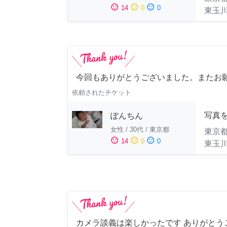
sentiment_satisfied
sentiment_neutral
sentiment_dissatisfied
14
0
0
東玉
今回もありがとうございました。またお
依頼されたチケット
写真
ぽんちん
女性
/
30代
/
東京都
東京
sentiment_satisfied
sentiment_neutral
sentiment_dissatisfied
14
0
0
東玉
カメラ談義は楽しかったです ありがとうご