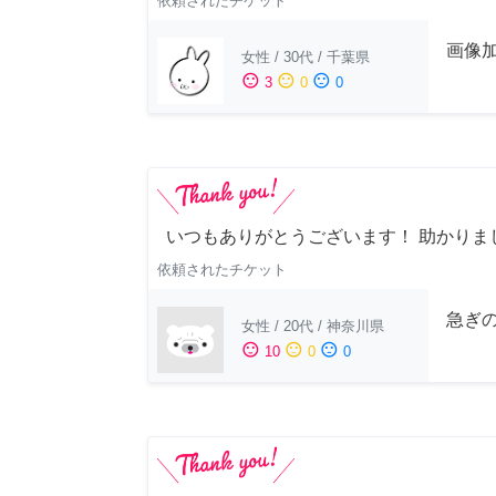
依頼されたチケット
画像
女性
/
30代
/
千葉県
sentiment_satisfied
sentiment_neutral
sentiment_dissatisfied
3
0
0
いつもありがとうございます！ 助かりま
依頼されたチケット
急ぎ
女性
/
20代
/
神奈川県
sentiment_satisfied
sentiment_neutral
sentiment_dissatisfied
10
0
0