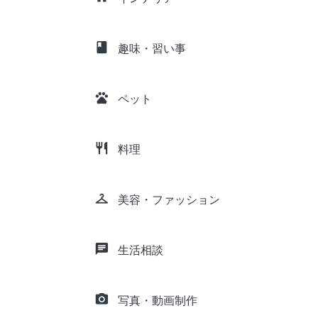
class
趣味・習い事
pets
ペット
restaurant
料理
checkroom
美容・ファッション
chat
生活相談
camera_alt
写真・動画制作