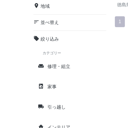
徳島
place
地域
sort
1
並べ替え
local_offer
絞り込み
カテゴリー
weekend
修理・組立
local_laundry_service
家事
local_shipping
引っ越し
home
インテリア