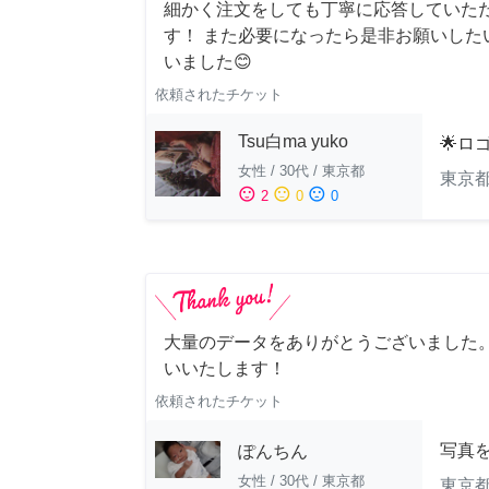
細かく注文をしても丁寧に応答していた
す！ また必要になったら是非お願いした
いました😊
依頼されたチケット
Tsu白ma yuko
🌟ロ
女性
/
30代
/
東京都
東京
sentiment_satisfied
sentiment_neutral
sentiment_dissatisfied
2
0
0
大量のデータをありがとうございました
いいたします！
依頼されたチケット
写真
ぽんちん
女性
/
30代
/
東京都
東京