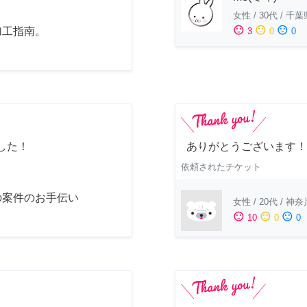
女性
/
30代
/
千葉
sentiment_satisfied
sentiment_neutral
sentiment_dissatisfied
加工指南。
3
0
0
した！
ありがとうございます！
依頼されたチケット
の案件のお手伝い
女性
/
20代
/
神奈
sentiment_satisfied
sentiment_neutral
sentiment_dissatisfied
10
0
0