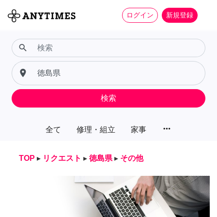
ログイン
新規登録
search
place
検索
more_horiz
全て
修理・組立
家事
TOP
▸
リクエスト
▸
徳島県
▸
その他