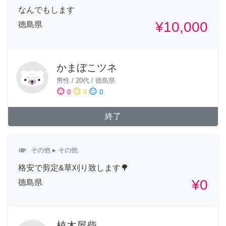
なんでもします
¥10,000
徳島県
かまぼこツネ
男性
/
20代
/
徳島県
sentiment_satisfied
sentiment_neutral
sentiment_dissatisfied
0
0
0
終了
attachment
その他
▸ その他
格安で剪定&草刈り致します🌳
¥0
徳島県
植木屋柴