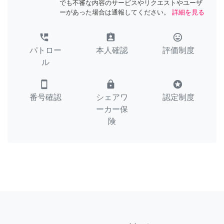
でも不審な内容のサービスやリクエストやユーザ
ーがあった場合は通報してください。
詳細を見る
perm_phone_msg
assignment_ind
tag_faces
パトロー
本人確認
評価制度
ル
smartphone
lock
stars
番号確認
シェアワ
認定制度
ーカー保
険