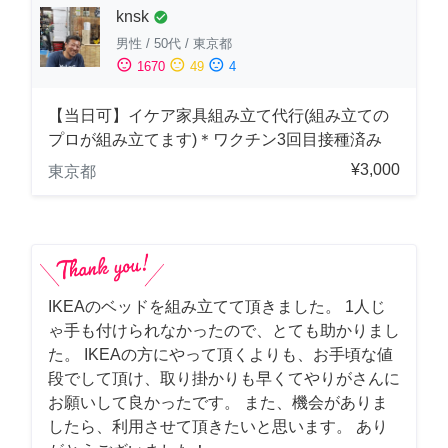
knsk
check_circle
男性
/
50代
/
東京都
sentiment_satisfied
sentiment_neutral
sentiment_dissatisfied
1670
49
4
【当日可】イケア家具組み立て代行(組み立ての
プロが組み立てます)＊ワクチン3回目接種済み
¥3,000
東京都
IKEAのベッドを組み立てて頂きました。 1人じ
ゃ手も付けられなかったので、とても助かりまし
た。 IKEAの方にやって頂くよりも、お手頃な値
段でして頂け、取り掛かりも早くてやりがさんに
お願いして良かったです。 また、機会がありま
したら、利用させて頂きたいと思います。 あり