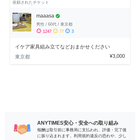
依頼されたチケット
maaasa
check_circle
男性
/
60代
/
東京都
sentiment_satisfied
sentiment_neutral
sentiment_dissatisfied
1247
77
3
イケア家具組み立てなどおまかせください
¥3,000
東京都
ANYTIMES安心・安全への取り組み
報酬は取引前に事務局に支払われ、評価・完了後
に振り込まれます。利用規約違反の恐れや、少し