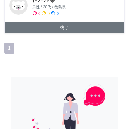
男性
/
30代
/
徳島県
sentiment_satisfied
sentiment_neutral
sentiment_dissatisfied
0
0
0
終了
1