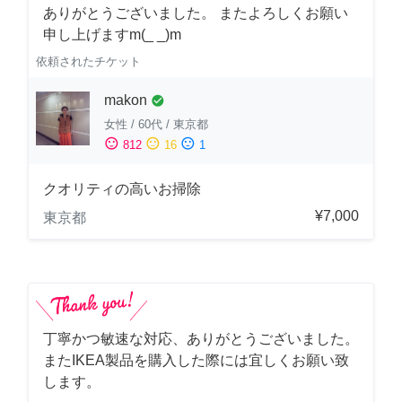
ありがとうございました。 またよろしくお願い
申し上げますm(_ _)m
依頼されたチケット
makon
check_circle
女性
/
60代
/
東京都
sentiment_satisfied
sentiment_neutral
sentiment_dissatisfied
812
16
1
クオリティの高いお掃除
¥7,000
東京都
丁寧かつ敏速な対応、ありがとうございました。
またIKEA製品を購入した際には宜しくお願い致
します。