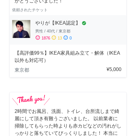
がとうございました！
依頼されたチケット
やりが【IKEA認定】
check_circle
男性
/
40代
/
東京都
sentiment_satisfied
sentiment_neutral
sentiment_dissatisfied
1876
13
0
【高評価99％】IKEA家具組み立て・解体（IKEA
以外も対応可）
¥5,000
東京都
2時間でお風呂、洗面、トイレ、台所流しまで綺
麗にして頂き有難うございました。 以前業者に
掃除してもらった時よりも赤カビなどの汚れがし
っかりと落ちていてびっくりしました！ 本当に