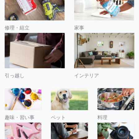
修理・組立
家事
引っ越し
インテリア
趣味・習い事
ペット
料理