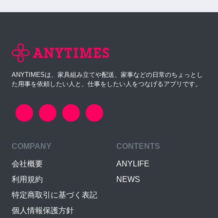
ANYTIMESは、家具組み立てや配送、家事などの日常のちょっとし
た用事を依頼したい人と、仕事をしたい人をつなげるアプリです。
COMPANY
CONTENTS
会社概要
ANYLIFE
利用規約
NEWS
特定商取引に基づく表記
個人情報保護方針