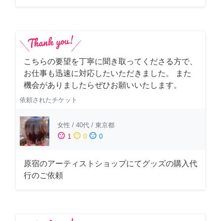
こちらの要望を丁寧に聞き取ってくださる方で、
お仕事も迅速に対応したいただきました。 また
機会がありましたらぜひお願いいたします。
依頼されたチケット
女性
/
40代
/
東京都
sentiment_satisfied
sentiment_neutral
sentiment_dissatisfied
1
0
0
原宿のアーティストショップにてグッズの購入代
行のご依頼