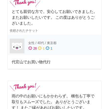
とても親切な方で、安心してお願いできました。
またお願いしたいです。 この度はありがとうご
ざいました。
依頼されたチケット
女性
/
40代
/
東京都
sentiment_satisfied
sentiment_neutral
sentiment_dissatisfied
28
1
1
代官山でお買い物代行
雨の中のお願いにもかかわらず、 梱包も丁寧で
取引もスムーズでした。 ありがとうございま
す！ またご縁があればお願いしたいです。