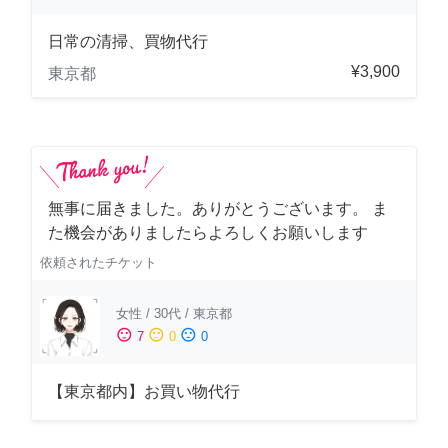
日常の清掃、買物代行
¥3,900
東京都
無事に届きました。ありがとうございます。 ま
た機会がありましたらよろしくお願いします
依頼されたチケット
女性
/
30代
/
東京都
sentiment_satisfied
sentiment_neutral
sentiment_dissatisfied
7
0
0
【東京都内】お買い物代行