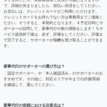
で、詳細が決まりましたら、前払い決済をしてください。
お支払いは、クレジットカードがご利用いただけます。
クレジットカードをお持ちでない方は事務局までご連絡く
ださい。そうすると、本契約となります。 4.予定日時にサ
ポーターが訪問して、家事代行や家の掃除をします！ 5.サ
ービス提供終了後は、必ず、評価をしてください。評価ま
で完了すると、サポーターが報酬を受け取ることができま
す。
家事代行のサポーターの選び方は？
「認定サポーター」や「本人確認済み」のサポーターがお
すすめです。その他に、対応エリアや今までの評価/実績
を確認して、選んでください。
家事代行の依頼における注意点は？