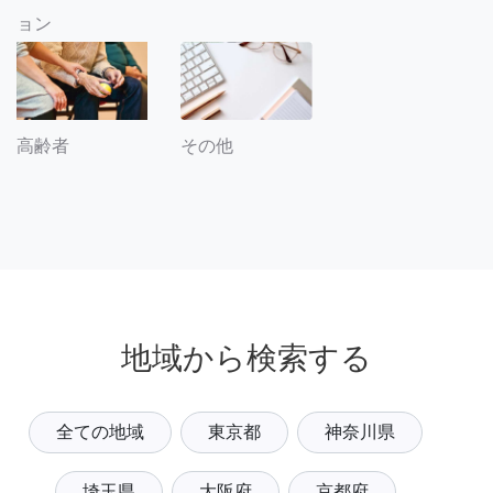
ョン
その他
高齢者
地域から検索する
全ての地域
東京都
神奈川県
埼玉県
大阪府
京都府