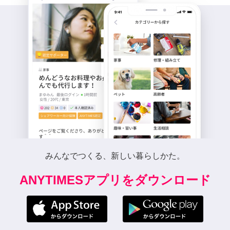
みんなでつくる、新しい暮らしかた。
ANYTIMESアプリをダウンロード