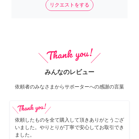
リクエストをする
みんなのレビュー
依頼者のみなさまからサポーターへの感謝の言葉
依頼したものを全て購入して頂きありがとうござ
いました。やりとりが丁寧で安心してお取引でき
ました。