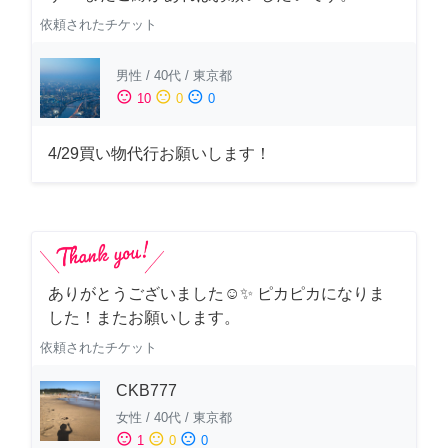
依頼されたチケット
男性
/
40代
/
東京都
sentiment_satisfied
sentiment_neutral
sentiment_dissatisfied
10
0
0
4/29買い物代行お願いします！
ありがとうございました☺️✨ ピカピカになりま
した！またお願いします。
依頼されたチケット
CKB777
女性
/
40代
/
東京都
sentiment_satisfied
sentiment_neutral
sentiment_dissatisfied
1
0
0