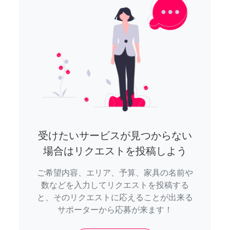
受けたいサービスが見つからない
場合はリクエストを投稿しよう
ご希望内容、エリア、予算、家具の名前や
数などを入力してリクエストを投稿する
と、そのリクエストに応えることが出来る
サポーターから応募が来ます！