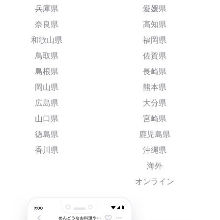
兵庫県
愛媛県
奈良県
高知県
和歌山県
福岡県
鳥取県
佐賀県
島根県
長崎県
岡山県
熊本県
広島県
大分県
山口県
宮崎県
徳島県
鹿児島県
香川県
沖縄県
海外
オンライン