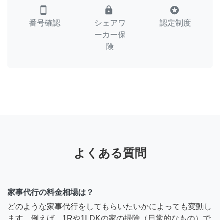
smartphone
lock
stars
番号確認
シェアワ
認定制度
ーカー保
険
よくある質問
家事代行の料金相場は？
どのような家事代行をしてもらいたいかによっても変動し
ます。例えば、1Rや1LDKの家の掃除（日常的なもの）で