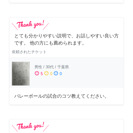
とても分かりやすい説明で、お話しやすい良い方
です。 他の方にも薦められます。
依頼されたチケット
男性
/
30代
/
千葉県
sentiment_satisfied
sentiment_neutral
sentiment_dissatisfied
5
0
0
バレーボールの試合のコツ教えてください。