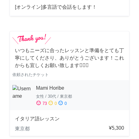
[オンライン]多言語で会話をします！
いつもニーズに合ったレッスンと準備をとても丁
寧にしてくださり、ありがとうございます！これ
からも宜しくお願い致します🙇‍♀️✨
依頼されたチケット
Mami Horibe
女性
/
30代
/
東京都
sentiment_satisfied
sentiment_neutral
sentiment_dissatisfied
73
0
0
イタリア語レッスン
¥5,300
東京都