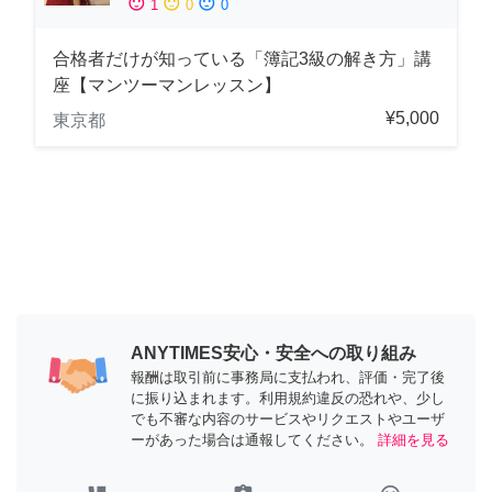
sentiment_satisfied
sentiment_neutral
sentiment_dissatisfied
1
0
0
合格者だけが知っている「簿記3級の解き方」講
座【マンツーマンレッスン】
¥5,000
東京都
ANYTIMES安心・安全への取り組み
報酬は取引前に事務局に支払われ、評価・完了後
に振り込まれます。利用規約違反の恐れや、少し
でも不審な内容のサービスやリクエストやユーザ
ーがあった場合は通報してください。
詳細を見る