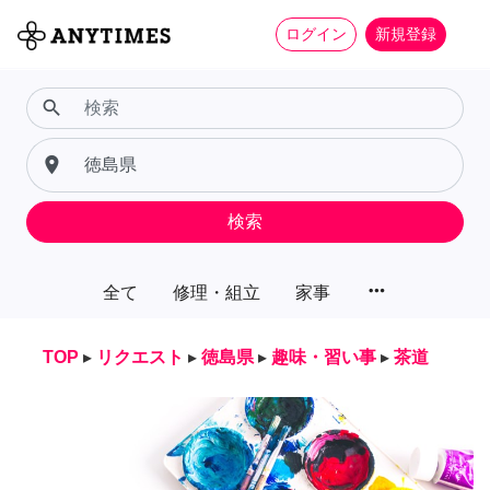
ログイン
新規登録
search
place
検索
more_horiz
全て
修理・組立
家事
TOP
▸
リクエスト
▸
徳島県
▸
趣味・習い事
▸
茶道