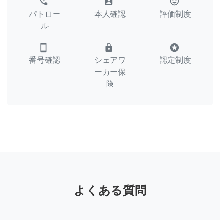
perm_phone_msg
assignment_ind
tag_faces
パトロー
本人確認
評価制度
ル
smartphone
lock
stars
番号確認
シェアワ
認定制度
ーカー保
険
よくある質問