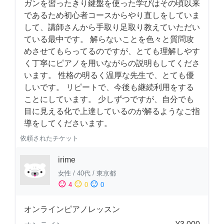
ガンを習ったきり鍵盤を使った学びはその頃以来
であるため初心者コースからやり直しをしていま
して、講師さんから手取り足取り教えていただい
ている最中です。 解らないことを色々と質問攻
めさせてもらってるのですが、とても理解しやす
く丁寧にピアノを用いながらの説明もしてくださ
います。 性格の明るく温厚な先生で、とても優
しいです。 リピートで、今後も継続利用をする
ことにしています。 少しずつですが、自分でも
目に見える化で上達しているのが解るようなご指
導をしてくださいます。
依頼されたチケット
irime
女性
/
40代
/
東京都
sentiment_satisfied
sentiment_neutral
sentiment_dissatisfied
4
0
0
オンラインピアノレッスン