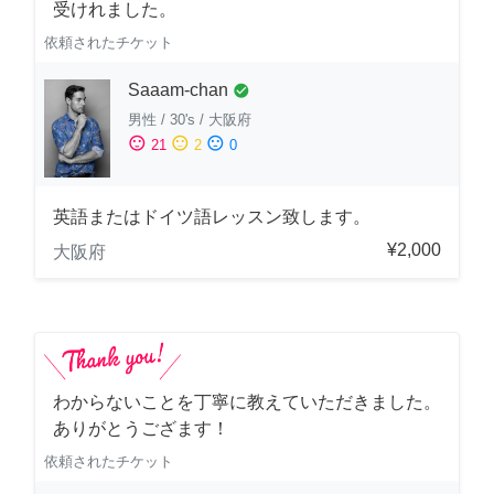
受けれました。
依頼されたチケット
Saaam-chan
check_circle
男性
/
30's
/
大阪府
sentiment_satisfied
sentiment_neutral
sentiment_dissatisfied
21
2
0
英語またはドイツ語レッスン致します。
¥2,000
大阪府
わからないことを丁寧に教えていただきました。
ありがとうござます！
依頼されたチケット