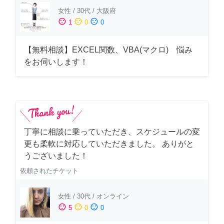
女性
/
30代
/
大阪府
sentiment_satisfied
sentiment_neutral
sentiment_dissatisfied
1
0
0
【無料相談】EXCEL関数、VBA(マクロ) 悩み
をお伺いします！
丁寧に相談に乗っていただき、スケジュールの変
更も柔軟に対応していただきました。 ありがと
うございました！
依頼されたチケット
女性
/
30代
/
オンライン
sentiment_satisfied
sentiment_neutral
sentiment_dissatisfied
5
0
0