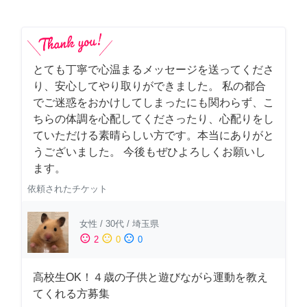
とても丁寧で心温まるメッセージを送ってくださ
り、安心してやり取りができました。 私の都合
でご迷惑をおかけしてしまったにも関わらず、こ
ちらの体調を心配してくださったり、心配りをし
ていただける素晴らしい方です。本当にありがと
うございました。 今後もぜひよろしくお願いし
ます。
依頼されたチケット
女性
/
30代
/
埼玉県
sentiment_satisfied
sentiment_neutral
sentiment_dissatisfied
2
0
0
高校生OK！４歳の子供と遊びながら運動を教え
てくれる方募集