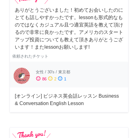
ありがとうございました！初めてお会いしたのに
とても話しやすかったです。lessonも形式的なも
のではなくカジュアル且つ適宜英語を教えて頂け
るので非常に良かったです。アメリカのスタート
アップ投資についても教えて頂きありがとうござ
います！またlessonお願いします!
依頼されたチケット
女性
/
30's
/
東京都
sentiment_satisfied
sentiment_neutral
sentiment_dissatisfied
86
2
1
[オンライン] ビジネス英会話レッスン Business
& Conversation English Lesson