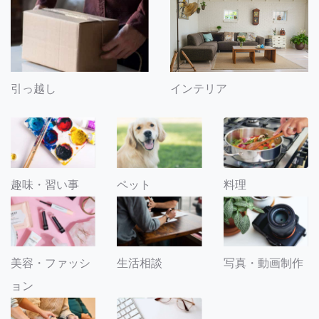
引っ越し
インテリア
趣味・習い事
ペット
料理
美容・ファッシ
生活相談
写真・動画制作
ョン