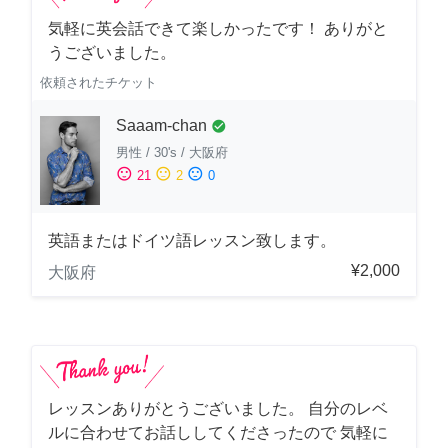
気軽に英会話できて楽しかったです！ ありがと
うございました。
依頼されたチケット
Saaam-chan
check_circle
男性
/
30's
/
大阪府
sentiment_satisfied
sentiment_neutral
sentiment_dissatisfied
21
2
0
英語またはドイツ語レッスン致します。
¥2,000
大阪府
レッスンありがとうございました。 自分のレベ
ルに合わせてお話ししてくださったので 気軽に