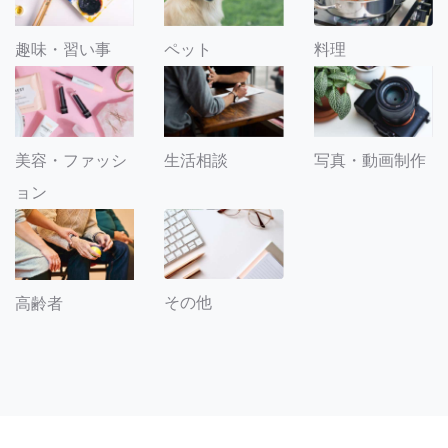
趣味・習い事
ペット
料理
美容・ファッシ
生活相談
写真・動画制作
ョン
その他
高齢者