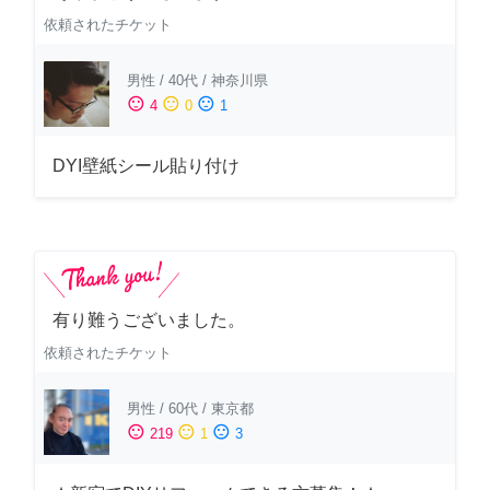
依頼されたチケット
男性
/
40代
/
神奈川県
sentiment_satisfied
sentiment_neutral
sentiment_dissatisfied
4
0
1
DYI壁紙シール貼り付け
有り難うございました。
依頼されたチケット
男性
/
60代
/
東京都
sentiment_satisfied
sentiment_neutral
sentiment_dissatisfied
219
1
3