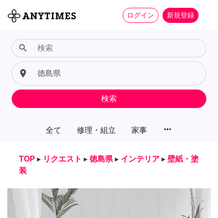
ログイン
新規登録
search
place
検索
more_horiz
全て
修理・組立
家事
TOP
▸
リクエスト
▸
徳島県
▸
インテリア
▸
壁紙・塗
装