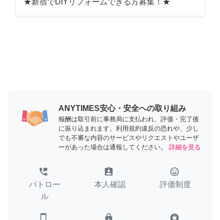
★新宿でDIYリフォームできる方募集！★
ANYTIMES安心・安全への取り組み
報酬は取引前に事務局に支払われ、評価・完了後
に振り込まれます。利用規約違反の恐れや、少し
でも不審な内容のサービスやリクエストやユーザ
ーがあった場合は通報してください。
詳細を見る
perm_phone_msg
assignment_ind
tag_faces
パトロー
本人確認
評価制度
ル
smartphone
lock
stars