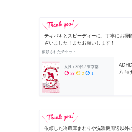
テキパキとスピーディーに、丁寧にお掃
ざいました！またお願いします！
依頼されたチケット
ADH
女性
/
30代
/
東京都
方向
sentiment_satisfied
sentiment_neutral
sentiment_dissatisfied
27
2
1
依頼した冷蔵庫まわりや洗濯機周辺以外