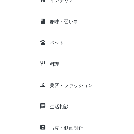
インテリア
class
趣味・習い事
pets
ペット
restaurant
料理
checkroom
美容・ファッション
chat
生活相談
camera_alt
写真・動画制作