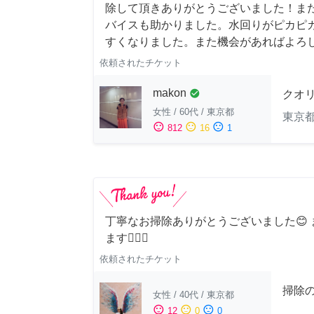
除して頂きありがとうございました！ま
バイスも助かりました。水回りがピカピ
すくなりました。また機会があればよろ
依頼されたチケット
makon
check_circle
クオ
女性
/
60代
/
東京都
東京
sentiment_satisfied
sentiment_neutral
sentiment_dissatisfied
812
16
1
丁寧なお掃除ありがとうございました😊
ます🙆‍♀️✨
依頼されたチケット
掃除
女性
/
40代
/
東京都
sentiment_satisfied
sentiment_neutral
sentiment_dissatisfied
12
0
0