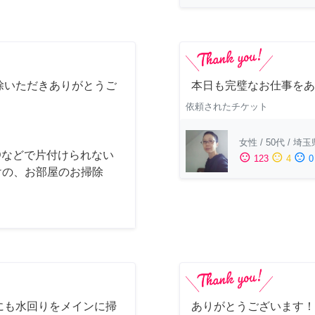
除いただきありがとうご
本日も完璧なお仕事をあ
依頼されたチケット
女性
/
50代
/
埼玉
Dなどで片付けられない
sentiment_satisfied
sentiment_neutral
sentiment_dissatisfied
123
4
0
けの、お部屋のお掃除
にも水回りをメインに掃
ありがとうございます！