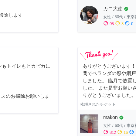
カニ大使
check_circle
お掃除します
女性
/
50代
/
東京
sentiment_satisfied
sentiment_neutral
sentiment_dissatisfied
95
3
0
ンもトイレもピカピカに
ありがとうございます！
間でベランダの窓や網戸
しました。 臨月で放置
した。 また是非お願い
りがとうございました。
ィスのお掃除お願いしま
依頼されたチケット
makon
check_circle
女性
/
60代
/
東京
sentiment_satisfied
sentiment_neutral
sentiment_dissatisfied
812
16