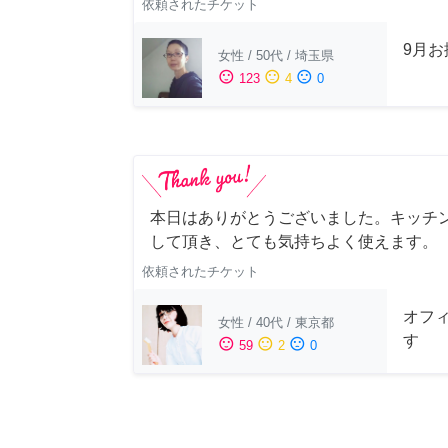
依頼されたチケット
9月
女性
/
50代
/
埼玉県
sentiment_satisfied
sentiment_neutral
sentiment_dissatisfied
123
4
0
本日はありがとうございました。キッチ
して頂き、とても気持ちよく使えます。
依頼されたチケット
オフ
女性
/
40代
/
東京都
す
sentiment_satisfied
sentiment_neutral
sentiment_dissatisfied
59
2
0