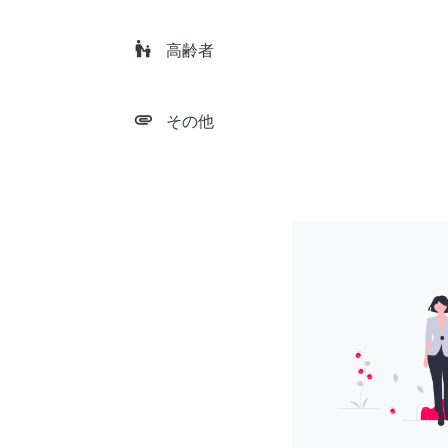
escalator_warning
高齢者
attachment
その他