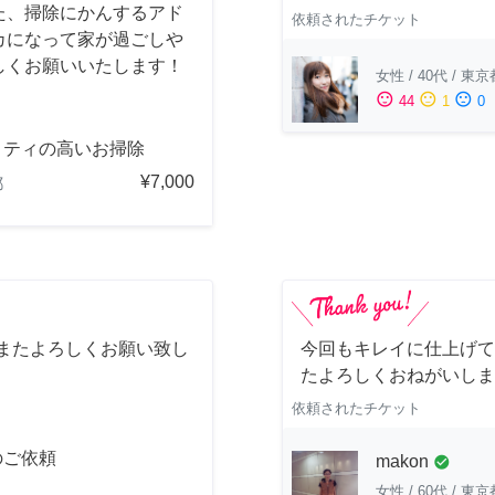
た、掃除にかんするアド
依頼されたチケット
カになって家が過ごしや
しくお願いいたします！
女性
/
40代
/
東京
sentiment_satisfied
sentiment_neutral
sentiment_dissatisfied
44
1
0
リティの高いお掃除
¥7,000
都
 またよろしくお願い致し
今回もキレイに仕上げて
たよろしくおねがいしま
依頼されたチケット
のご依頼
makon
check_circle
女性
/
60代
/
東京