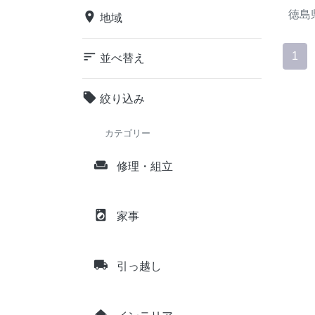
徳島
place
地域
sort
1
並べ替え
local_offer
絞り込み
カテゴリー
weekend
修理・組立
local_laundry_service
家事
local_shipping
引っ越し
home