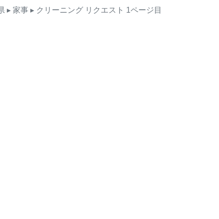
県
▸ 家事
▸ クリーニング
リクエスト
1ページ目