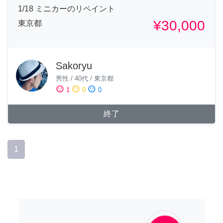
1/18 ミニカーのリペイント
¥30,000
東京都
Sakoryu
男性
/
40代
/
東京都
sentiment_satisfied
sentiment_neutral
sentiment_dissatisfied
1
0
0
終了
1