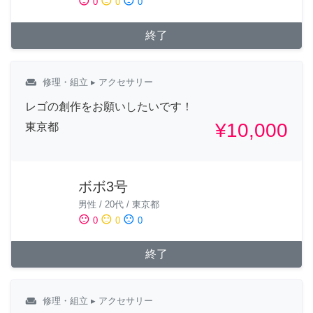
sentiment_satisfied
sentiment_neutral
sentiment_dissatisfied
0
0
0
終了
weekend
修理・組立
▸ アクセサリー
レゴの創作をお願いしたいです！
¥10,000
東京都
ボボ3号
男性
/
20代
/
東京都
sentiment_satisfied
sentiment_neutral
sentiment_dissatisfied
0
0
0
終了
weekend
修理・組立
▸ アクセサリー