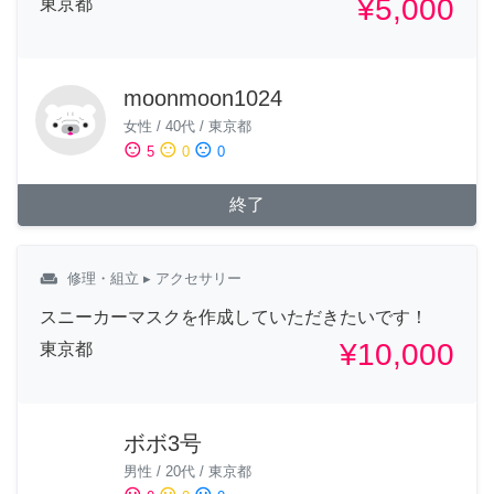
¥5,000
東京都
moonmoon1024
女性
/
40代
/
東京都
sentiment_satisfied
sentiment_neutral
sentiment_dissatisfied
5
0
0
終了
weekend
修理・組立
▸ アクセサリー
スニーカーマスクを作成していただきたいです！
¥10,000
東京都
ボボ3号
男性
/
20代
/
東京都