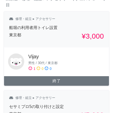
目
weekend
修理・組立
▸ アクセサリー
船堀の利用者用トイレ設置
¥3,000
東京都
Vijay
男性
/
30代
/
東京都
sentiment_satisfied
sentiment_neutral
sentiment_dissatisfied
1
0
0
終了
weekend
修理・組立
▸ アクセサリー
セサミプロ5の取り付けと設定