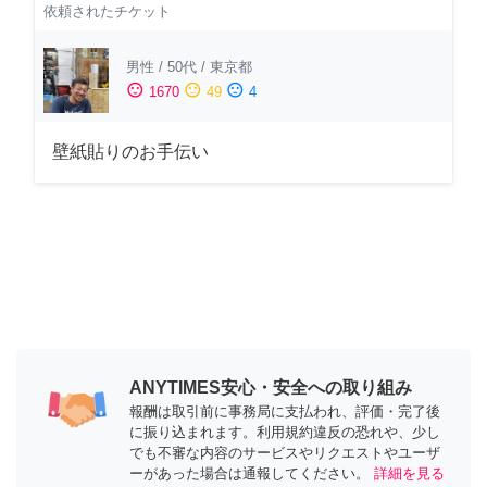
依頼されたチケット
男性
/
50代
/
東京都
sentiment_satisfied
sentiment_neutral
sentiment_dissatisfied
1670
49
4
壁紙貼りのお手伝い
ANYTIMES安心・安全への取り組み
報酬は取引前に事務局に支払われ、評価・完了後
に振り込まれます。利用規約違反の恐れや、少し
でも不審な内容のサービスやリクエストやユーザ
ーがあった場合は通報してください。
詳細を見る