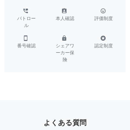
perm_phone_msg
assignment_ind
tag_faces
パトロー
本人確認
評価制度
ル
smartphone
lock
stars
番号確認
シェアワ
認定制度
ーカー保
険
よくある質問