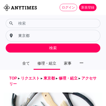
ログイン
新規登録
search
place
検索
more_horiz
全て
修理・組立
家事
TOP
▸
リクエスト
▸
東京都
▸
修理・組立
▸
アクセサ
リー