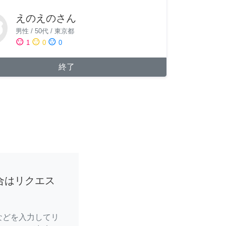
えのえのさん
男性
/
50代
/
東京都
sentiment_satisfied
sentiment_neutral
sentiment_dissatisfied
1
0
0
終了
合はリクエス
などを入力してリ