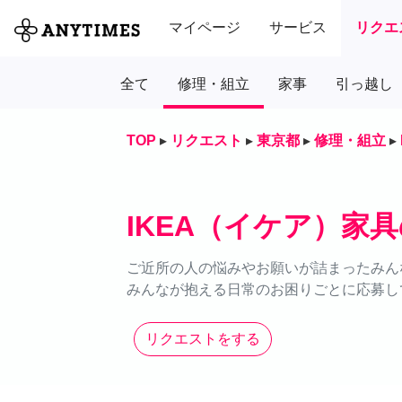
マイページ
サービス
リクエ
全て
修理・組立
家事
引っ越し
TOP
▸
リクエスト
▸
東京都
▸
修理・組立
▸
IKEA（イケア）家
ご近所の人の悩みやお願いが詰まったみん
みんなが抱える日常のお困りごとに応募し
リクエストをする