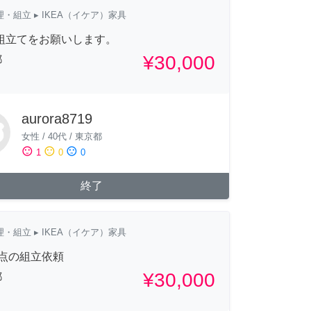
理・組立
▸ IKEA（イケア）家具
A組立てをお願いします。
¥30,000
都
aurora8719
女性
/
40代
/
東京都
sentiment_satisfied
sentiment_neutral
sentiment_dissatisfied
1
0
0
終了
理・組立
▸ IKEA（イケア）家具
4点の組立依頼
¥30,000
都