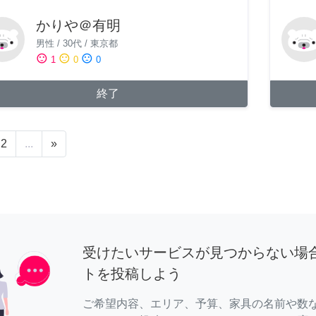
かりや＠有明
男性
/
30代
/
東京都
sentiment_satisfied
sentiment_neutral
sentiment_dissatisfied
1
0
0
終了
2
...
»
受けたいサービスが見つからない場
トを投稿しよう
ご希望内容、エリア、予算、家具の名前や数