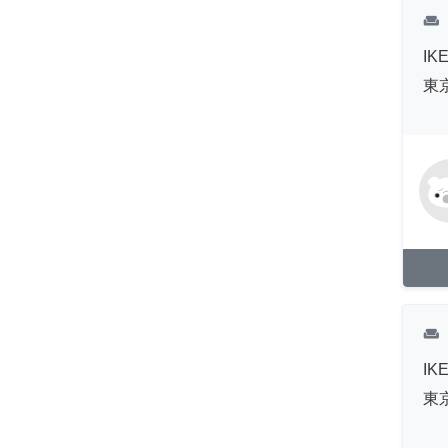
weekend
I
東
weekend
I
東