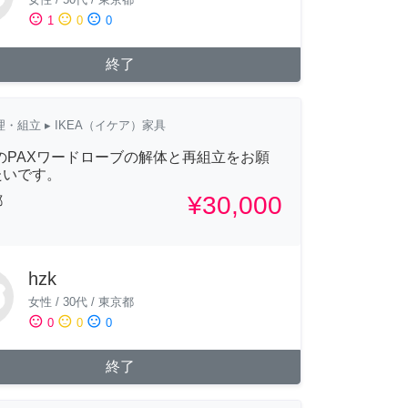
sentiment_satisfied
sentiment_neutral
sentiment_dissatisfied
1
0
0
終了
理・組立
▸ IKEA（イケア）家具
AのPAXワードローブの解体と再組立をお願
たいです。
¥30,000
都
hzk
女性
/
30代
/
東京都
sentiment_satisfied
sentiment_neutral
sentiment_dissatisfied
0
0
0
終了