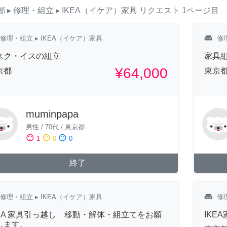
都
▸ 修理・組立
▸ IKEA（イケア）家具
リクエスト
1ページ目
weekend
修理・組立
▸ IKEA（イケア）家具
修
スク・イスの組立
家具
¥64,000
京都
東京
muminpapa
男性
/
70代
/
東京都
sentiment_satisfied
sentiment_neutral
sentiment_dissatisfied
1
0
0
終了
weekend
修理・組立
▸ IKEA（イケア）家具
修
KEA 家具引っ越し 移動・解体・組立てをお願
IKE
します。