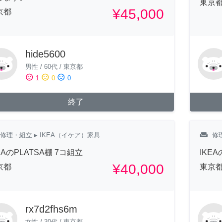
東京
¥45,000
京都
hide5600
男性
/
60代
/
東京都
sentiment_satisfied
sentiment_neutral
sentiment_dissatisfied
1
0
0
終了
weekend
修理・組立
▸ IKEA（イケア）家具
修
EAのPLATSA棚 7コ組立
IKE
¥40,000
京都
東京
rx7d2fhs6m
女性
/
30代
/
東京都