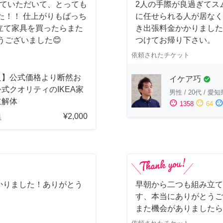
てていただいて、とっても
2人の手際が良過ぎてス
た！！ 仕上がりもばっち
に任せられる人が居なく
立て家具を買ったらまた
き出張料金かかりました
うございました😊
つけてお帰り下さい。
依頼されたチケット
良】公式価格より断然お
イケア巧
check_circle
式クオリティのIKEA家
男性
/
20代
/
愛知
立解体
sentiment_satisfied
sentiment_neutral
sentiment_dissatisfi
1358
64
¥2,000
県
かりました！ありがとう
早朝から二つも組み立て
す、本当にありがとうご
また機会がありましたら