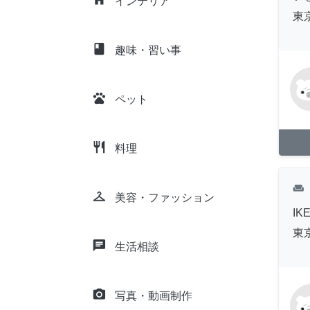
インテリア
東
class
趣味・習い事
pets
ペット
restaurant
料理
weekend
checkroom
美容・ファッション
IK
東
chat
生活相談
camera_alt
写真・動画制作