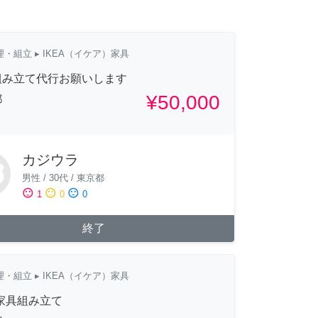
理・組立
▸ IKEA（イケア）家具
組み立て代行お願いします
¥50,000
都
カジウラ
男性
/
30代
/
東京都
sentiment_satisfied
sentiment_neutral
sentiment_dissatisfied
1
0
0
終了
理・組立
▸ IKEA（イケア）家具
A家具組み立て