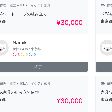
weekend
修理・組立
▸ IKEA（イケア）家具
修
KEAワードローブの組み立て
IKE
¥30,000
京都
東京
Namiko
女性
/
40's
/
東京都
sentiment_satisfied
sentiment_neutral
sentiment_dissatisfied
3
0
0
終了
weekend
修理・組立
▸ IKEA（イケア）家具
修
KEA家具の組み立て依頼
家具
¥30,000
京都
東京