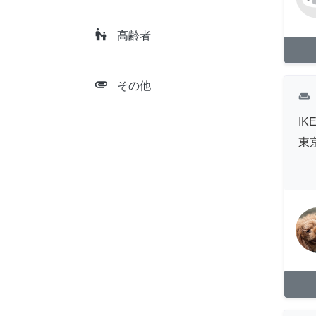
escalator_warning
高齢者
attachment
その他
weekend
I
東