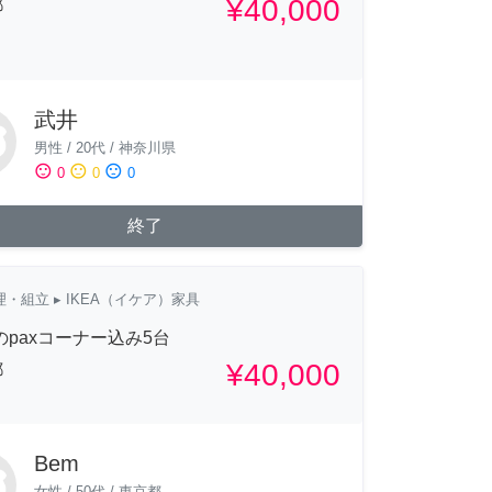
¥40,000
都
武井
男性
/
20代
/
神奈川県
sentiment_satisfied
sentiment_neutral
sentiment_dissatisfied
0
0
0
終了
理・組立
▸ IKEA（イケア）家具
Aのpaxコーナー込み5台
¥40,000
都
Bem
女性
/
50代
/
東京都