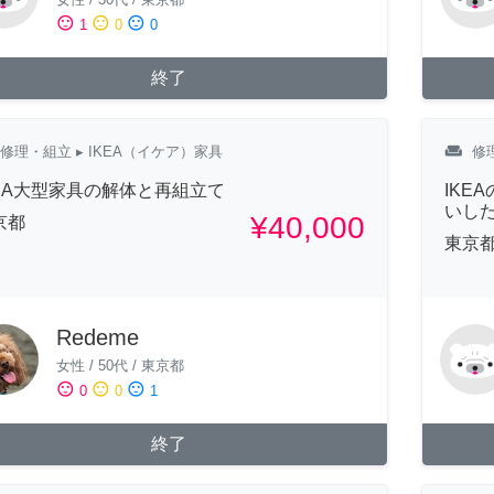
sentiment_satisfied
sentiment_neutral
sentiment_dissatisfied
1
0
0
終了
weekend
修理・組立
▸ IKEA（イケア）家具
修
KEA大型家具の解体と再組立て
IKE
いし
¥40,000
京都
東京
Redeme
女性
/
50代
/
東京都
sentiment_satisfied
sentiment_neutral
sentiment_dissatisfied
0
0
1
終了