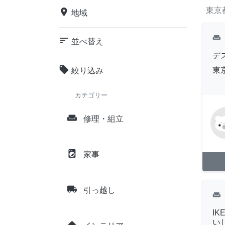
東京
place
地域
weekend
sort
並べ替え
デ
local_offer
東
絞り込み
カテゴリー
weekend
修理・組立
local_laundry_service
家事
local_shipping
引っ越し
weekend
I
い
home