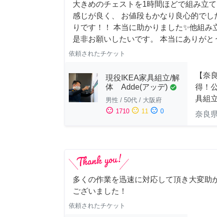
大きめのチェストを1時間ほどで組み立
感じが良く、 お値段もかなり良心的でし
りです！！ 本当に助かりました✨他組み
是非お願いしたいです。 本当にありがと
依頼されたチケット
【奈
現役IKEA家具組立/解
得！公
体 Adde(アッデ)
check_circle
具組
男性
/
50代
/
大阪府
sentiment_satisfied
sentiment_neutral
sentiment_dissatisfied
1710
11
0
奈良
多くの作業を迅速に対応して頂き大変助
ございました！
依頼されたチケット