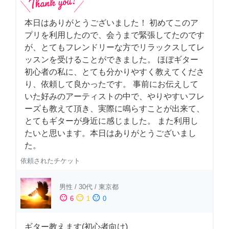
本日はありがとうございました！ 初めてこのア
プリを利用したので、会うまで緊張してたのです
が、とてもフレンドリーな方でリラックスしてレ
ッスンを受けることができました。 ほぼギター
初心者の私に、とても分かりやすく教えてくださ
り、依頼して良かったです。 事前にお伝えして
いた好みのアーティストの中で、やりやすいフレ
ーズも教えて頂き、実際に鳴らすことが出来て、
とてもギターが身近に感じました。 また利用し
たいと思います。本日はありがとうございまし
た。
依頼されたチケット
男性
/
30代
/
東京都
sentiment_satisfied
sentiment_neutral
sentiment_dissatisfied
6
1
0
ギター教えます(初心者向け)