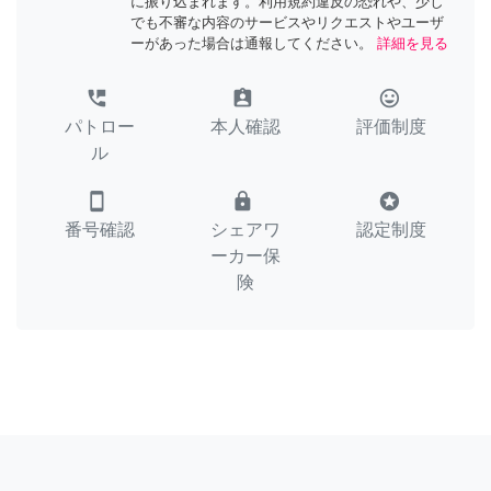
に振り込まれます。利用規約違反の恐れや、少し
でも不審な内容のサービスやリクエストやユーザ
ーがあった場合は通報してください。
詳細を見る
perm_phone_msg
assignment_ind
tag_faces
パトロー
本人確認
評価制度
ル
smartphone
lock
stars
番号確認
シェアワ
認定制度
ーカー保
険