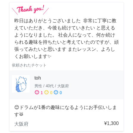
昨日はありがとうございました 非常に丁寧に教
えていただき、今後も続けていきたい と思える
ようになりました。 社会人になって、何か続け
られる趣味を持ちたいと考えていたのですが、頑
張ってみたいと思います またレッスン、よろし
くお願いします✨
依頼されたチケット
toh
男性
/
40代
/
大阪府
sentiment_satisfied
sentiment_neutral
sentiment_dissatisfied
1
0
0
😊ドラムが1番の趣味になるようにお手伝いしま
す🥁
¥1,300
大阪府