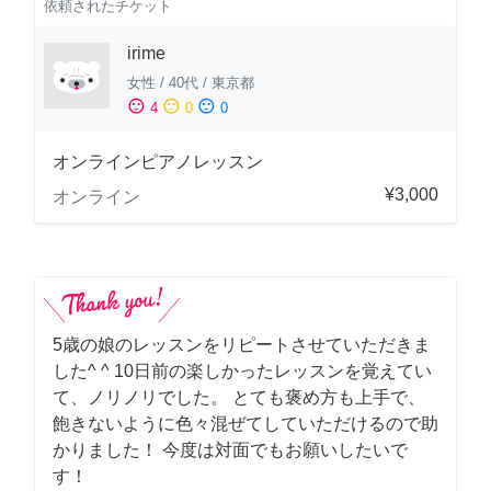
依頼されたチケット
irime
女性
/
40代
/
東京都
sentiment_satisfied
sentiment_neutral
sentiment_dissatisfied
4
0
0
オンラインピアノレッスン
¥3,000
オンライン
5歳の娘のレッスンをリピートさせていただきま
した^ ^ 10日前の楽しかったレッスンを覚えてい
て、ノリノリでした。 とても褒め方も上手で、
飽きないように色々混ぜてしていただけるので助
かりました！ 今度は対面でもお願いしたいで
す！