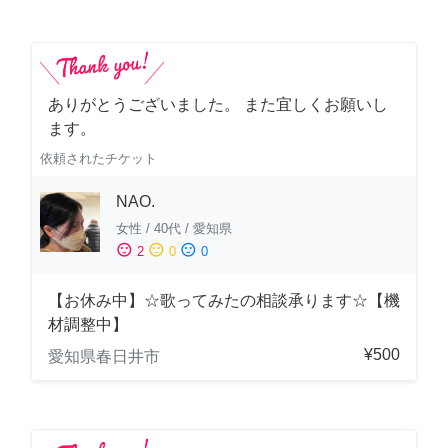
ありがとうございました。 また宜しくお願いし
ます。
依頼されたチケット
NAO.
女性
/
40代
/
愛知県
sentiment_satisfied
sentiment_neutral
sentiment_dissatisfied
2
0
0
【お休み中】☆歌ってみたの相談承ります☆【機
材調整中】
¥500
愛知県春日井市