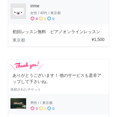
irime
女性
/
40代
/
東京都
sentiment_satisfied
sentiment_neutral
sentiment_dissatisfied
4
0
0
初回レッスン無料 ピアノオンラインレッスン
¥1,500
東京都
ありがとうございます！ 他のサービスも是非ア
ップして下さいね。
依頼されたチケット
男性
/
/
東京都
sentiment_satisfied
sentiment_neutral
sentiment_dissatisfied
3
0
0