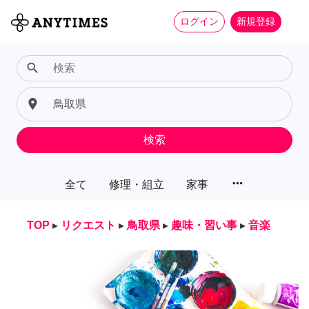
ログイン
新規登録
search
place
検索
more_horiz
全て
修理・組立
家事
TOP
▸
リクエスト
▸
鳥取県
▸
趣味・習い事
▸
音楽