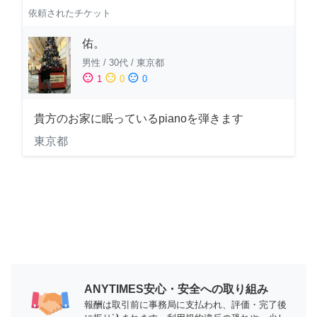
依頼されたチケット
佑。
男性
/
30代
/
東京都
sentiment_satisfied
sentiment_neutral
sentiment_dissatisfied
1
0
0
貴方のお家に眠っているpianoを弾きます
東京都
ANYTIMES安心・安全への取り組み
報酬は取引前に事務局に支払われ、評価・完了後