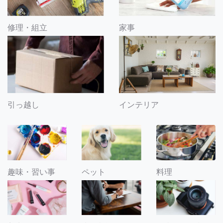
修理・組立
家事
引っ越し
インテリア
趣味・習い事
ペット
料理