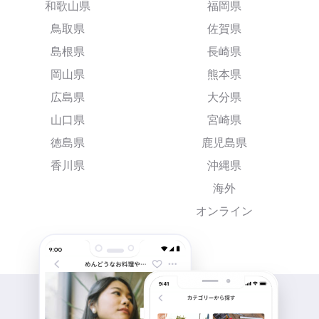
和歌山県
福岡県
鳥取県
佐賀県
島根県
長崎県
岡山県
熊本県
広島県
大分県
山口県
宮崎県
徳島県
鹿児島県
香川県
沖縄県
海外
オンライン