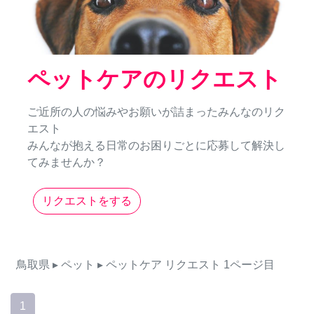
ペットケアのリクエスト
ご近所の人の悩みやお願いが詰まったみんなのリク
エスト
みんなが抱える日常のお困りごとに応募して解決し
てみませんか？
リクエストをする
鳥取県
▸ ペット
▸ ペットケア
リクエスト
1ページ目
1