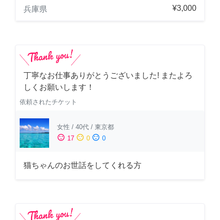
¥3,000
兵庫県
丁寧なお仕事ありがとうございました! またよろ
しくお願いします！
依頼されたチケット
女性
/
40代
/
東京都
sentiment_satisfied
sentiment_neutral
sentiment_dissatisfied
17
0
0
猫ちゃんのお世話をしてくれる方