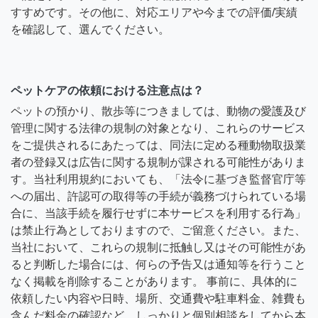
すすめです。その他に、対応エリアや今までの評価/実績
を確認して、選んでください。
ペットケアの依頼における注意点は？
ペットの預かり、散歩等につきましては、動物の愛護及び
管理に関する法律の規制の対象となり、これらのサービス
をご提供されるにあたっては、同法に定める種動物取扱業
者の登録又は広告に関する規制が課される可能性がありま
す。当社利用規約においても、「法令に基づき監督官庁等
への届出、許認可の取得等の手続が義務づけられている場
合に、当該手続を履行せずに本サービスを利用する行為」
は禁止行為としておりますので、ご留意ください。また、
当社において、これらの規制に抵触し又はその可能性があ
ると判断した場合には、何らの予告又は通知等を行うこと
なく掲載を削除することがあります。 事前に、具体的に
依頼したい内容や日時、場所、交通費や駐車料金、雑費も
含んだ料金の確認など、しっかりと個別相談をしてから本