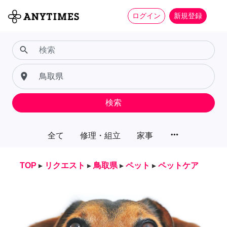
ログイン
新規登録
search
place
検索
more_horiz
全て
修理・組立
家事
TOP
▸
リクエスト
▸
鳥取県
▸
ペット
▸
ペットケア