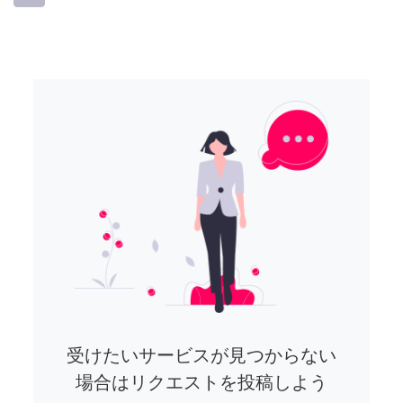
受けたいサービスが見つからない
場合はリクエストを投稿しよう