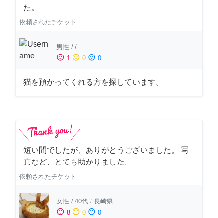
た。
依頼されたチケット
男性
/
/
sentiment_satisfied
sentiment_neutral
sentiment_dissatisfied
1
0
0
猫を預かってくれる方を探しています。
短い間でしたが、ありがとうございました。 写
真など、とても助かりました。
依頼されたチケット
女性
/
40代
/
長崎県
sentiment_satisfied
sentiment_neutral
sentiment_dissatisfied
8
0
0