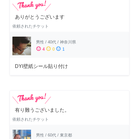
ありがとうございます
依頼されたチケット
男性
/
40代
/
神奈川県
sentiment_satisfied
sentiment_neutral
sentiment_dissatisfied
4
0
1
DYI壁紙シール貼り付け
有り難うございました。
依頼されたチケット
男性
/
60代
/
東京都