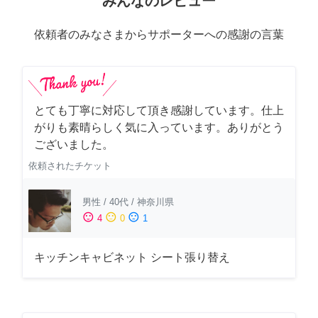
みんなのレビュー
依頼者のみなさまからサポーターへの感謝の言葉
とても丁寧に対応して頂き感謝しています。仕上
がりも素晴らしく気に入っています。ありがとう
ございました。
依頼されたチケット
男性
/
40代
/
神奈川県
sentiment_satisfied
sentiment_neutral
sentiment_dissatisfied
4
0
1
キッチンキャビネット シート張り替え