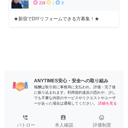
sentiment_satisfied
sentiment_neutral
sentiment_dissatisfied
219
1
3
★新宿でDIYリフォームできる方募集！★
ANYTIMES安心・安全への取り組み
報酬は取引前に事務局に支払われ、評価・完了後
に振り込まれます。利用規約違反の恐れや、少し
でも不審な内容のサービスやリクエストやユーザ
ーがあった場合は通報してください。
詳細を見る
perm_phone_msg
assignment_ind
tag_faces
パトロー
本人確認
評価制度