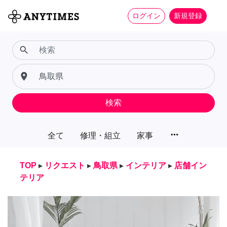
ログイン
新規登録
search
place
検索
more_horiz
全て
修理・組立
家事
TOP
▸
リクエスト
▸
鳥取県
▸
インテリア
▸
店舗イン
テリア