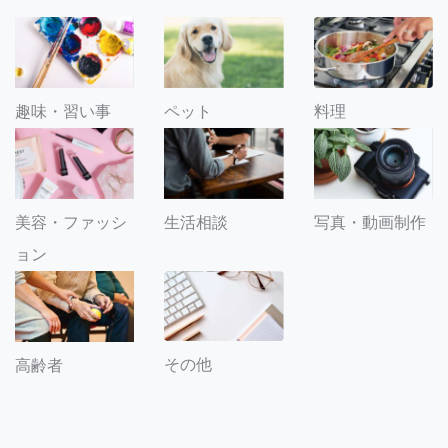
趣味・習い事
ペット
料理
美容・ファッシ
生活相談
写真・動画制作
ョン
その他
高齢者