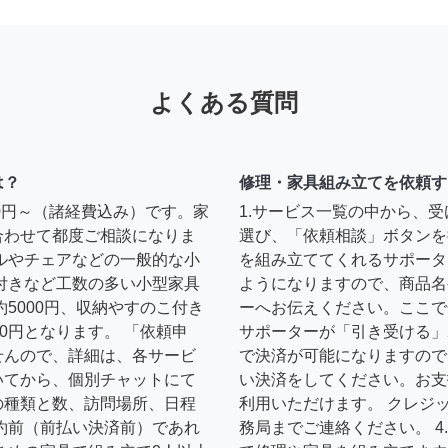
よくある質問
は？
修理・家具組み立てを依頼す
00円～（諸経費込み）です。家
1.サービス一覧の中から、
合わせて都度ご相談になりま
選び、「依頼相談」ボタンを
ルやチェアなどの一般的な小
を組み立ててくれるサポータ
扉付きなど工数の多い小型家具
ようになりますので、商品名
約5000円、収納やすのこ付き
ーへお伝えください。ここで
0円となります。 「依頼申
サポーターが「引き受ける」
せんので、詳細は、各サービ
で決済が可能になりますので
いてから、個別チャットにて
い決済をしてください。お支
の種類と数、訪問場所、日程
利用いただけます。 クレジ
約前（前払い決済前）であれ
務局までご連絡ください。 