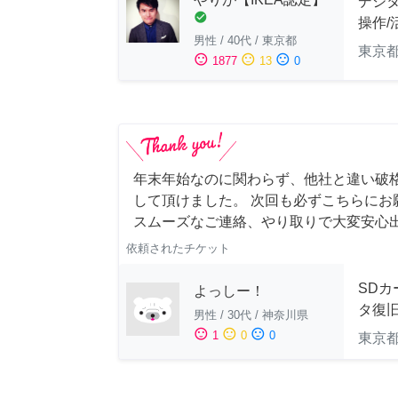
デジ
check_circle
操作/
男性
/
40代
/
東京都
東京
sentiment_satisfied
sentiment_neutral
sentiment_dissatisfied
1877
13
0
年末年始なのに関わらず、他社と違い破
して頂けました。 次回も必ずこちらにお
スムーズなご連絡、やり取りで大変安心
依頼されたチケット
SDカ
よっしー！
タ復
男性
/
30代
/
神奈川県
sentiment_satisfied
sentiment_neutral
sentiment_dissatisfied
1
0
0
東京