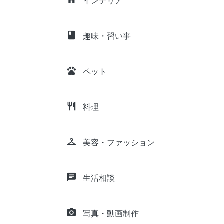
インテリア
class
趣味・習い事
pets
ペット
restaurant
料理
checkroom
美容・ファッション
chat
生活相談
camera_alt
写真・動画制作