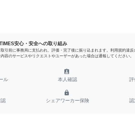
YTIMES安心・安全への取り組み
は取引前に事務局に支払われ、評価・完了後に振り込まれます。利用規約違反
な内容のサービスやリクエストやユーザーがあった場合は通報してください。
assignment_ind
ール
本人確認
評
lock
確認
シェアワーカー保険
認