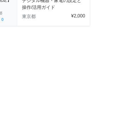
デジタル機器・家電の設定と
操作/活用ガイド
都
¥2,000
東京都
ed
0