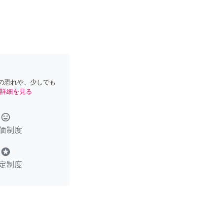
の恐れや、少しでも
詳細を見る
tag_faces
価制度
stars
定制度