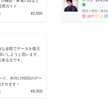
タル機器・家電の設定と
check_circle
活用ガイド
男性
/
40代
/
東京
¥2,000
都
sentiment_satisfied
sentiment_neutral
sentiment_dissatisfi
1877
13
格な金額でデータを復元
願いしようと思います。
出来る方です。
ード、外付けHDDのデー
旧させます！
¥8,000
都