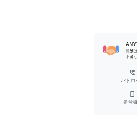
AN
報酬
不審
perm_phone_msg
パトロ
smartphone
番号