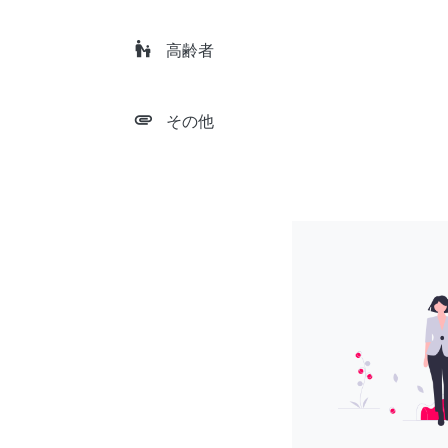
escalator_warning
高齢者
attachment
その他