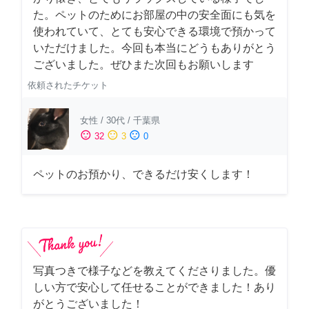
た。ペットのためにお部屋の中の安全面にも気を
使われていて、とても安心できる環境で預かって
いただけました。今回も本当にどうもありがとう
ございました。ぜひまた次回もお願いします
依頼されたチケット
女性
/
30代
/
千葉県
sentiment_satisfied
sentiment_neutral
sentiment_dissatisfied
32
3
0
ペットのお預かり、できるだけ安くします！
写真つきで様子などを教えてくださりました。優
しい方で安心して任せることができました！あり
がとうございました！