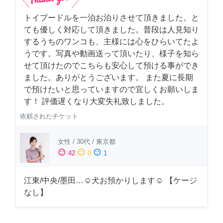
トイプードルを一泊お泊りさせて頂きました。と
ても優しく対応して頂きました。普段は人見知り
するうちのワンコも、主様には心をひらいてたよ
うです。写真や動画送って頂いたり、様子を知ら
せて頂けたのでこちらも安心して預ける事ができ
ました。ありがとうございます。 また夏に長期
で預けたいと思っていますので宜しくお願いしま
す！ 評価遅くなり大変失礼致しました。
依頼されたチケット
女性
/
30代
/
東京都
sentiment_satisfied
sentiment_neutral
sentiment_dissatisfied
42
0
1
江東/中央/墨田…☺︎犬お預かりします☺︎ 【ケージ
なし】