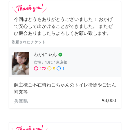
今回はどうもありがとうございました！ おかげ
で安心して出かけることができました。 またぜ
ひ機会ありましたらよろしくお願い致します。
依頼されたチケット
わかにゃん
check_circle
女性
/
40代
/
東京都
sentiment_satisfied
sentiment_neutral
sentiment_dissatisfied
172
5
1
飼主様ご不在時ねこちゃんのトイレ掃除やごはん
補充等
¥3,000
兵庫県