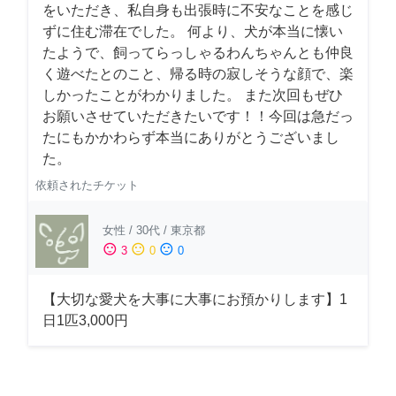
をいただき、私自身も出張時に不安なことを感じ
ずに住む滞在でした。 何より、犬が本当に懐い
たようで、飼ってらっしゃるわんちゃんとも仲良
く遊べたとのこと、帰る時の寂しそうな顔で、楽
しかったことがわかりました。 また次回もぜひ
お願いさせていただきたいです！！今回は急だっ
たにもかかわらず本当にありがとうございまし
た。
依頼されたチケット
女性
/
30代
/
東京都
sentiment_satisfied
sentiment_neutral
sentiment_dissatisfied
3
0
0
【大切な愛犬を大事に大事にお預かりします】1
日1匹3,000円