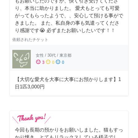
もお願いしたのですが、快く引き受けてくださ
り、本当に助かりました。 愛犬もとっても可愛
がってもらったようで、、安心して預ける事がで
きました。 また、私自身の事も気遣ってくださ
り感謝です😭 必ずまたお願いしたいです！！
依頼されたチケット
女性
/
30代
/
東京都
sentiment_satisfied
sentiment_neutral
sentiment_dissatisfied
3
0
0
【大切な愛犬を大事に大事にお預かりします】1
日1匹3,000円
今回も長期の預かりをお願いしました。猫もすっ
かり懐き、とてもリラックスしている様子でし