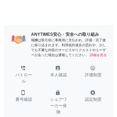
ANYTIMES安心・安全への取り組み
報酬は取引前に事務局に支払われ、評価・完了後
に振り込まれます。利用規約違反の恐れや、少し
でも不審な内容のサービスやリクエストやユーザ
ーがあった場合は通報してください。
詳細を見る
perm_phone_msg
assignment_ind
tag_faces
パトロー
本人確認
評価制度
ル
smartphone
lock
stars
番号確認
シェアワ
認定制度
ーカー保
険