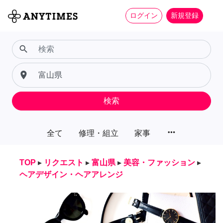
ログイン
新規登録
search
place
検索
more_horiz
全て
修理・組立
家事
TOP
▸
リクエスト
▸
富山県
▸
美容・ファッション
▸
ヘアデザイン・ヘアアレンジ