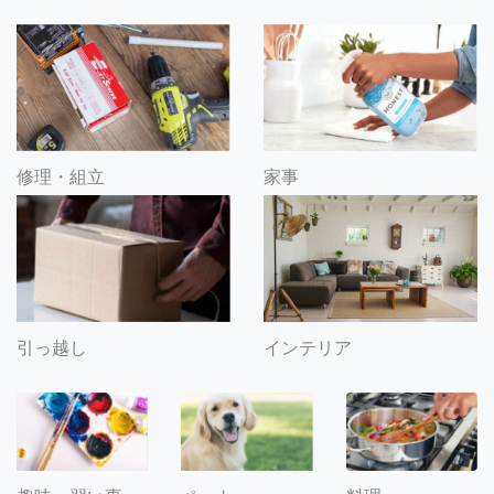
修理・組立
家事
引っ越し
インテリア