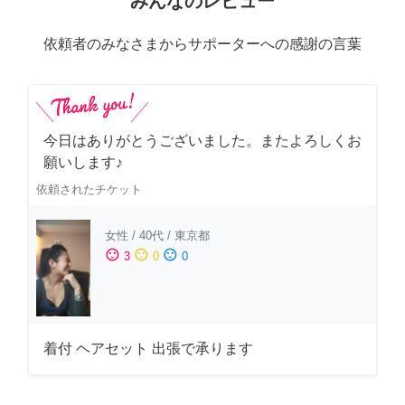
みんなのレビュー
依頼者のみなさまからサポーターへの感謝の言葉
今日はありがとうございました。またよろしくお
願いします♪
依頼されたチケット
女性
/
40代
/
東京都
sentiment_satisfied
sentiment_neutral
sentiment_dissatisfied
3
0
0
着付 ヘアセット 出張で承ります