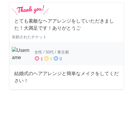
とても素敵なヘアアレンジをしていただきまし
た！大満足です！ありがとうご
依頼されたチケット
女性
/
50代
/
東京都
sentiment_satisfied
sentiment_neutral
sentiment_dissatisfied
1
0
0
結婚式のヘアアレンジと簡単なメイクをしてくだ
さい！