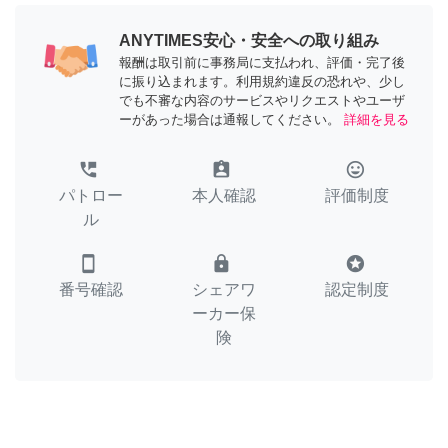
ANYTIMES安心・安全への取り組み
報酬は取引前に事務局に支払われ、評価・完了後
に振り込まれます。利用規約違反の恐れや、少し
でも不審な内容のサービスやリクエストやユーザ
ーがあった場合は通報してください。
詳細を見る
perm_phone_msg
assignment_ind
tag_faces
パトロー
本人確認
評価制度
ル
smartphone
lock
stars
番号確認
シェアワ
認定制度
ーカー保
険