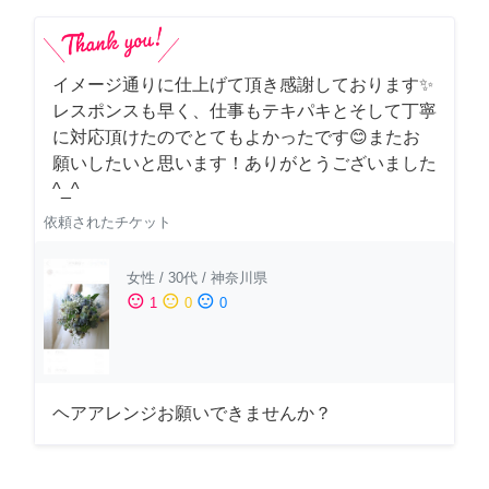
イメージ通りに仕上げて頂き感謝しております✨
レスポンスも早く、仕事もテキパキとそして丁寧
に対応頂けたのでとてもよかったです😊またお
願いしたいと思います！ありがとうございました
^_^
依頼されたチケット
女性
/
30代
/
神奈川県
sentiment_satisfied
sentiment_neutral
sentiment_dissatisfied
1
0
0
ヘアアレンジお願いできませんか？