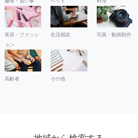
趣味・習い事
ペット
料理
美容・ファッシ
生活相談
写真・動画制作
ョン
その他
高齢者