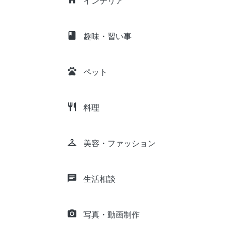
インテリア
class
趣味・習い事
pets
ペット
restaurant
料理
checkroom
美容・ファッション
chat
生活相談
camera_alt
写真・動画制作