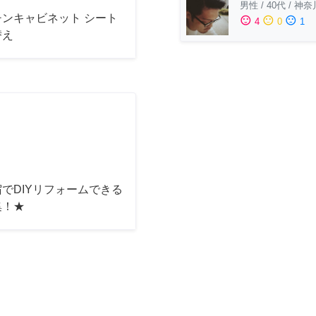
男性
/
40代
/
神奈
チンキャビネット シート
sentiment_satisfied
sentiment_neutral
sentiment_dissatisfied
4
0
1
替え
でDIYリフォームできる
集！★