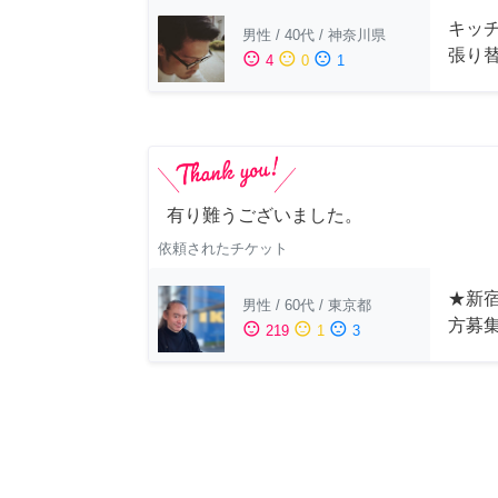
キッ
男性
/
40代
/
神奈川県
張り
sentiment_satisfied
sentiment_neutral
sentiment_dissatisfied
4
0
1
有り難うございました。
依頼されたチケット
★新宿
男性
/
60代
/
東京都
方募
sentiment_satisfied
sentiment_neutral
sentiment_dissatisfied
219
1
3