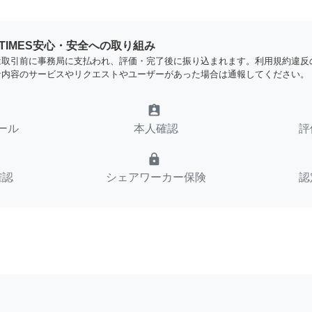
YTIMES安心・安全への取り組み
は取引前に事務局に支払われ、評価・完了後に振り込まれます。利用規約違反
な内容のサービスやリクエストやユーザーがあった場合は通報してください。
assignment_ind
ール
本人確認
評
lock
確認
シェアワーカー保険
認