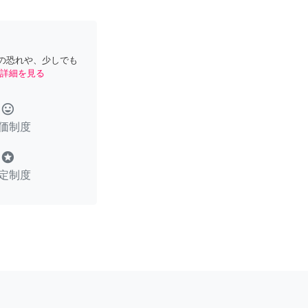
の恐れや、少しでも
詳細を見る
tag_faces
価制度
stars
定制度