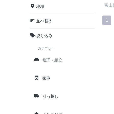
富山
place
地域
sort
1
並べ替え
local_offer
絞り込み
カテゴリー
weekend
修理・組立
local_laundry_service
家事
local_shipping
引っ越し
home