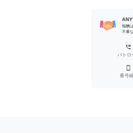
AN
報酬
不審
perm_phone_msg
パトロ
smartphone
番号