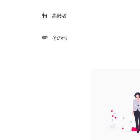
escalator_warning
高齢者
attachment
その他