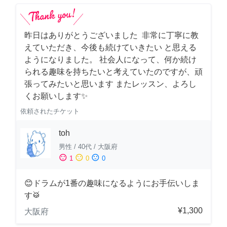
昨日はありがとうございました 非常に丁寧に教
えていただき、今後も続けていきたい と思える
ようになりました。 社会人になって、何か続け
られる趣味を持ちたいと考えていたのですが、頑
張ってみたいと思います またレッスン、よろし
くお願いします✨
依頼されたチケット
toh
男性
/
40代
/
大阪府
sentiment_satisfied
sentiment_neutral
sentiment_dissatisfied
1
0
0
😊ドラムが1番の趣味になるようにお手伝いしま
す🥁
¥1,300
大阪府