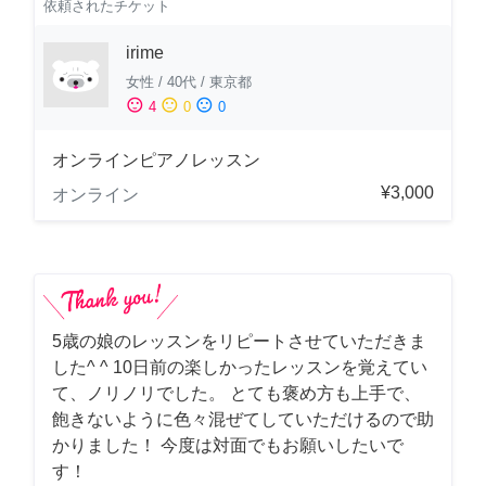
依頼されたチケット
irime
女性
/
40代
/
東京都
sentiment_satisfied
sentiment_neutral
sentiment_dissatisfied
4
0
0
オンラインピアノレッスン
¥3,000
オンライン
5歳の娘のレッスンをリピートさせていただきま
した^ ^ 10日前の楽しかったレッスンを覚えてい
て、ノリノリでした。 とても褒め方も上手で、
飽きないように色々混ぜてしていただけるので助
かりました！ 今度は対面でもお願いしたいで
す！