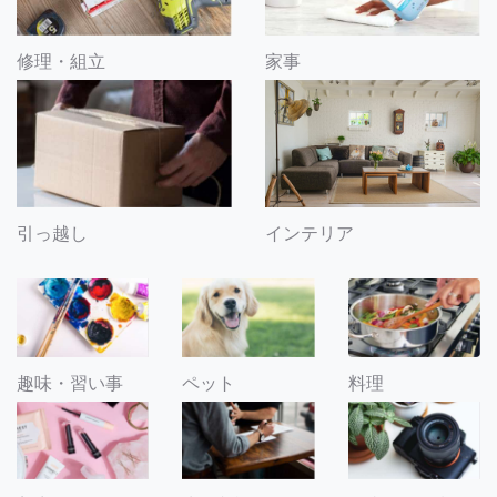
修理・組立
家事
引っ越し
インテリア
趣味・習い事
ペット
料理