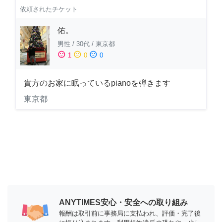
依頼されたチケット
佑。
男性
/
30代
/
東京都
sentiment_satisfied
sentiment_neutral
sentiment_dissatisfied
1
0
0
貴方のお家に眠っているpianoを弾きます
東京都
ANYTIMES安心・安全への取り組み
報酬は取引前に事務局に支払われ、評価・完了後