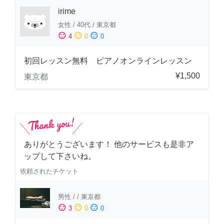
irime
女性
/
40代
/
東京都
sentiment_satisfied
sentiment_neutral
sentiment_dissatisfied
4
0
0
初回レッスン無料 ピアノオンラインレッスン
¥1,500
東京都
ありがとうございます！ 他のサービスも是非ア
ップして下さいね。
依頼されたチケット
男性
/
/
東京都
sentiment_satisfied
sentiment_neutral
sentiment_dissatisfied
3
0
0