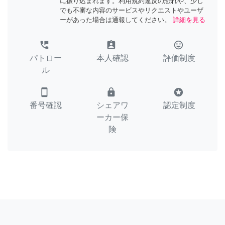
に振り込まれます。利用規約違反の恐れや、少し
でも不審な内容のサービスやリクエストやユーザ
ーがあった場合は通報してください。
詳細を見る
perm_phone_msg
assignment_ind
tag_faces
パトロー
本人確認
評価制度
ル
smartphone
lock
stars
番号確認
シェアワ
認定制度
ーカー保
険