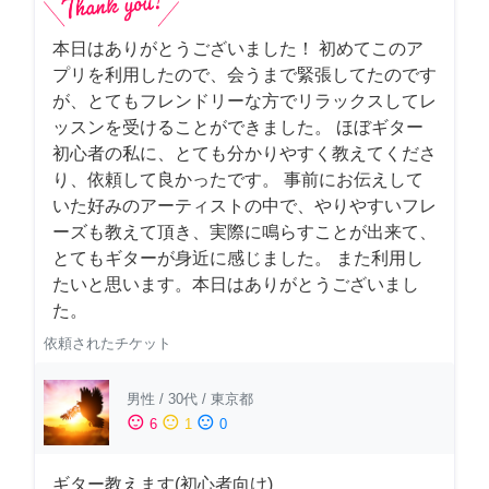
本日はありがとうございました！ 初めてこのア
プリを利用したので、会うまで緊張してたのです
が、とてもフレンドリーな方でリラックスしてレ
ッスンを受けることができました。 ほぼギター
初心者の私に、とても分かりやすく教えてくださ
り、依頼して良かったです。 事前にお伝えして
いた好みのアーティストの中で、やりやすいフレ
ーズも教えて頂き、実際に鳴らすことが出来て、
とてもギターが身近に感じました。 また利用し
たいと思います。本日はありがとうございまし
た。
依頼されたチケット
男性
/
30代
/
東京都
sentiment_satisfied
sentiment_neutral
sentiment_dissatisfied
6
1
0
ギター教えます(初心者向け)