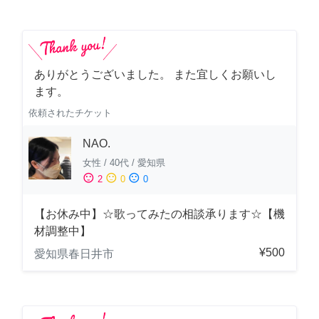
ありがとうございました。 また宜しくお願いし
ます。
依頼されたチケット
NAO.
女性
/
40代
/
愛知県
sentiment_satisfied
sentiment_neutral
sentiment_dissatisfied
2
0
0
【お休み中】☆歌ってみたの相談承ります☆【機
材調整中】
¥500
愛知県春日井市