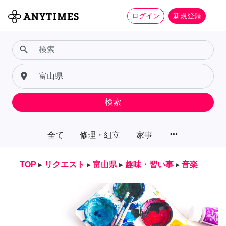
ログイン
新規登録
search
place
検索
more_horiz
全て
修理・組立
家事
TOP
▸
リクエスト
▸
富山県
▸
趣味・習い事
▸
音楽