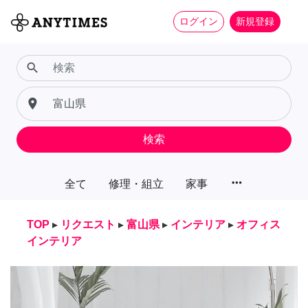
ログイン
新規登録
search
place
検索
more_horiz
全て
修理・組立
家事
TOP
▸
リクエスト
▸
富山県
▸
インテリア
▸
オフィス
インテリア