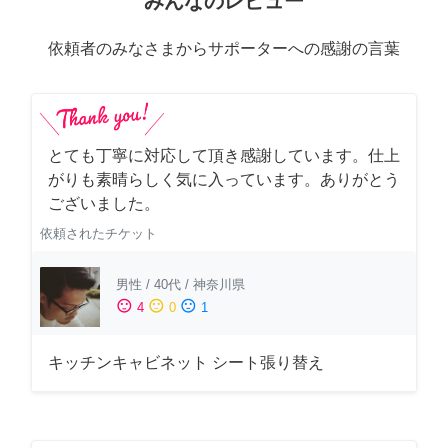
みんなのレビュー
依頼者のみなさまからサポーターへの感謝の言葉
とても丁寧に対応して頂き感謝しています。仕上
がりも素晴らしく気に入っています。ありがとう
ございました。
依頼されたチケット
男性
/
40代
/
神奈川県
sentiment_satisfied
sentiment_neutral
sentiment_dissatisfied
4
0
1
キッチンキャビネット シート張り替え