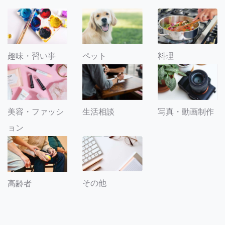
趣味・習い事
ペット
料理
美容・ファッシ
生活相談
写真・動画制作
ョン
その他
高齢者