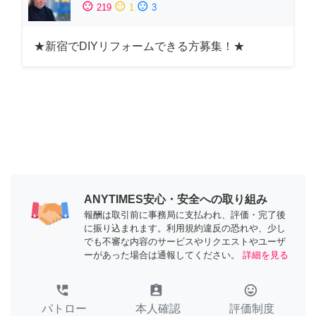
sentiment_satisfied
sentiment_neutral
sentiment_dissatisfied
219
1
3
★新宿でDIYリフォームできる方募集！★
ANYTIMES安心・安全への取り組み
報酬は取引前に事務局に支払われ、評価・完了後
に振り込まれます。利用規約違反の恐れや、少し
でも不審な内容のサービスやリクエストやユーザ
ーがあった場合は通報してください。
詳細を見る
perm_phone_msg
assignment_ind
tag_faces
パトロー
本人確認
評価制度