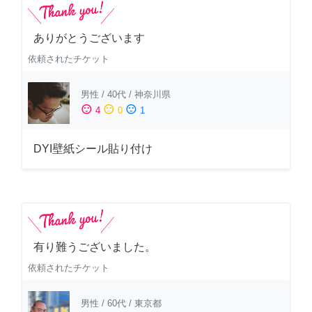
ありがとうございます
依頼されたチケット
男性
/
40代
/
神奈川県
sentiment_satisfied
sentiment_neutral
sentiment_dissatisfied
4
0
1
DYI壁紙シール貼り付け
有り難うございました。
依頼されたチケット
男性
/
60代
/
東京都