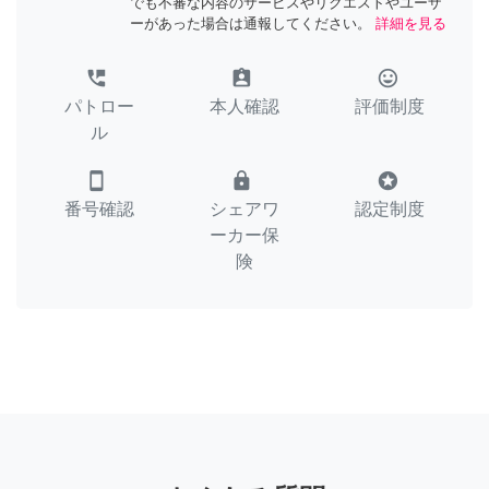
でも不審な内容のサービスやリクエストやユーザ
ーがあった場合は通報してください。
詳細を見る
perm_phone_msg
assignment_ind
tag_faces
パトロー
本人確認
評価制度
ル
smartphone
lock
stars
番号確認
シェアワ
認定制度
ーカー保
険