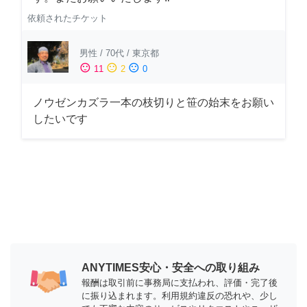
依頼されたチケット
男性
/
70代
/
東京都
sentiment_satisfied
sentiment_neutral
sentiment_dissatisfied
11
2
0
ノウゼンカズラ一本の枝切りと笹の始末をお願い
したいです
ANYTIMES安心・安全への取り組み
報酬は取引前に事務局に支払われ、評価・完了後
に振り込まれます。利用規約違反の恐れや、少し