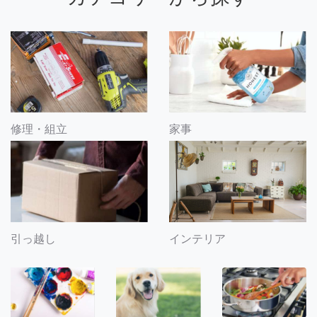
修理・組立
家事
引っ越し
インテリア