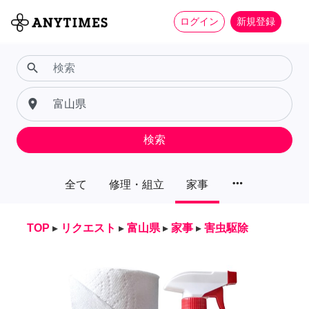
ログイン
新規登録
search
place
検索
more_horiz
全て
修理・組立
家事
TOP
▸
リクエスト
▸
富山県
▸
家事
▸
害虫駆除