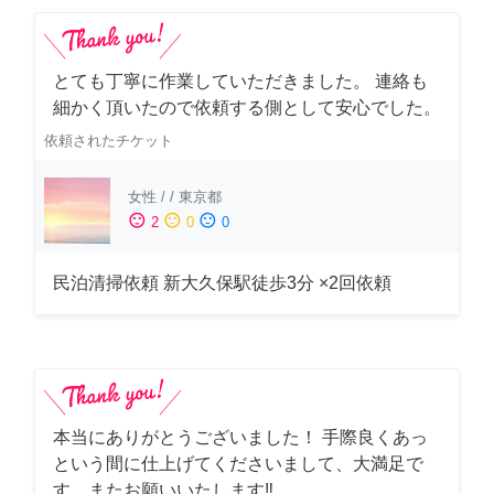
とても丁寧に作業していただきました。 連絡も
細かく頂いたので依頼する側として安心でした。
依頼されたチケット
女性
/
/
東京都
sentiment_satisfied
sentiment_neutral
sentiment_dissatisfied
2
0
0
民泊清掃依頼 新大久保駅徒歩3分 ×2回依頼
本当にありがとうございました！ 手際良くあっ
という間に仕上げてくださいまして、大満足で
す。またお願いいたします‼️