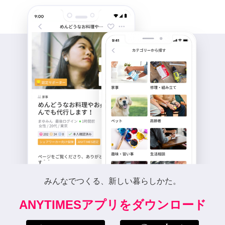
みんなでつくる、新しい暮らしかた。
ANYTIMESアプリをダウンロード