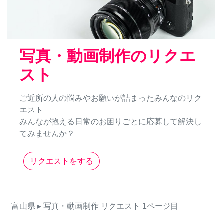
写真・動画制作のリクエ
スト
ご近所の人の悩みやお願いが詰まったみんなのリク
エスト
みんなが抱える日常のお困りごとに応募して解決し
てみませんか？
リクエストをする
富山県
▸ 写真・動画制作
リクエスト
1ページ目