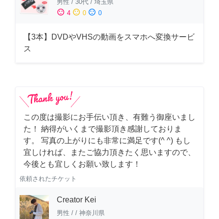
男性
/
30代
/
埼玉県
sentiment_satisfied
sentiment_neutral
sentiment_dissatisfied
4
0
0
【3本】DVDやVHSの動画をスマホへ変換サービ
ス
この度は撮影にお手伝い頂き、有難う御座いまし
た！ 納得がいくまで撮影頂き感謝しておりま
す。 写真の上がりにも非常に満足です(^ ^) もし
宜しければ、またご協力頂きたく思いますので、
今後とも宜しくお願い致します！
依頼されたチケット
Creator Kei
男性
/
/
神奈川県