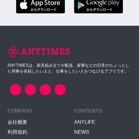
ANYTIMESは、家具組み立てや配送、家事などの日常のちょっとし
た用事を依頼したい人と、仕事をしたい人をつなげるアプリです。
COMPANY
CONTENTS
会社概要
ANYLIFE
利用規約
NEWS