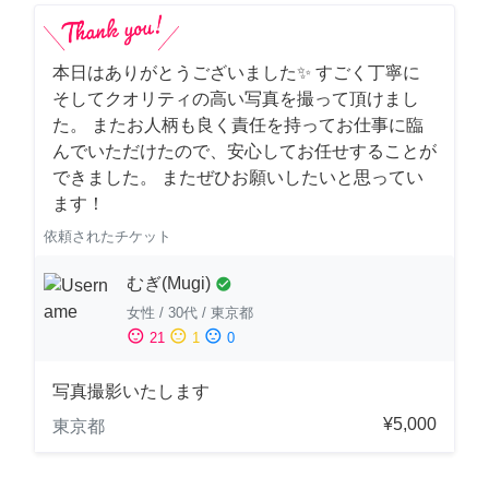
本日はありがとうございました✨ すごく丁寧に
そしてクオリティの高い写真を撮って頂けまし
た。 またお人柄も良く責任を持ってお仕事に臨
んでいただけたので、安心してお任せすることが
できました。 またぜひお願いしたいと思ってい
ます！
依頼されたチケット
むぎ(Mugi)
check_circle
女性
/
30代
/
東京都
sentiment_satisfied
sentiment_neutral
sentiment_dissatisfied
21
1
0
写真撮影いたします
¥5,000
東京都