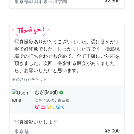
¥2,500
東京都町田市東玉川学園
写真撮影ありがとうございました。受け答えが丁
寧で好印象でした。しっかりした方です。撮影現
場での打ち合わせも含めて、全て正確にご対応を
頂きました。次回、撮影する機会がありました
ら、お願いしたいと思います。
依頼されたチケット
むぎ(Mugi)
check_circle
女性
/
30代
/
東京都
sentiment_satisfied
sentiment_neutral
sentiment_dissatisfied
21
1
0
写真撮影いたします
¥5,000
東京都