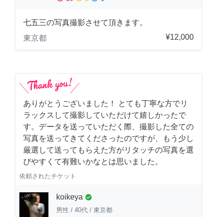
七五三の写真撮影させて頂きます。
¥12,000
東京都
ありがとうございました！ とても丁寧な方でリ
ラックスして撮影していただけて嬉しかったで
す。データを送っていただく際、撮影した全ての
写真を送ってきてくださったのですが、もう少し
厳選して送ってもらえた方がリタッチの写真を選
びやすくて有難いかなとは思いました。
依頼されたチケット
koikeya
check_circle
男性
/
40代
/
東京都