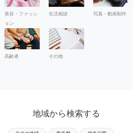
美容・ファッシ
生活相談
写真・動画制作
ョン
その他
高齢者
地域から検索する