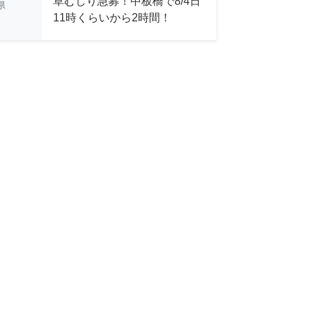
草むしり急募！中板橋で8/4日
県
11時くらいから2時間！