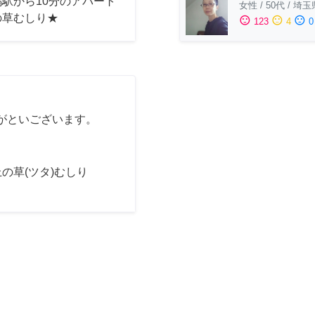
駅から10分のアパート
女性
/
50代
/
埼玉
の草むしり★
sentiment_satisfied
sentiment_neutral
sentiment_dissatisfied
123
4
0
がといございます。
の草(ツタ)むしり