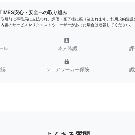
YTIMES安心・安全への取り組み
は取引前に事務局に支払われ、評価・完了後に振り込まれます。利用規約違反
な内容のサービスやリクエストやユーザーがあった場合は通報してください。
assignment_ind
ール
本人確認
評
lock
確認
シェアワーカー保険
認
よくある質問