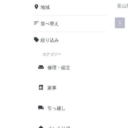
富山
place
地域
sort
1
並べ替え
local_offer
絞り込み
カテゴリー
weekend
修理・組立
local_laundry_service
家事
local_shipping
引っ越し
home