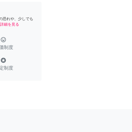
の恐れや、少しでも
詳細を見る
tag_faces
価制度
stars
定制度