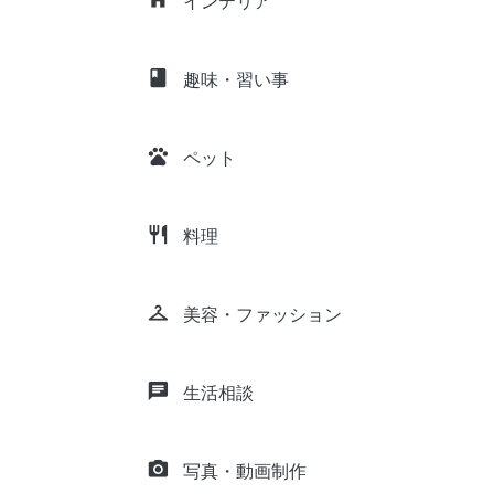
インテリア
class
趣味・習い事
pets
ペット
restaurant
料理
checkroom
美容・ファッション
chat
生活相談
camera_alt
写真・動画制作