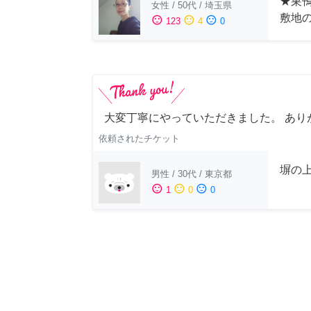
★巣鴨
女性
/
50代
/
埼玉県
敷地
sentiment_satisfied
sentiment_neutral
sentiment_dissatisfied
123
4
0
大変丁寧にやっていただきました。 あり
依頼されたチケット
塀の上
男性
/
30代
/
東京都
sentiment_satisfied
sentiment_neutral
sentiment_dissatisfied
1
0
0