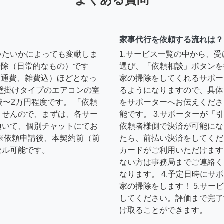
家事代行を依頼する流れは？
いたいかによっても変動しま
1.サービス一覧の中から、
の掃除（日常的なもの）です
選び、「依頼相談」ボタンを
円（交通費、雑費込）ほどとなっ
家の掃除をしてくれるサポー
壁掛けタイプのエアコンの室
るようになりますので、具体
後〜2万円程度です。 「依頼
をサポーターへお伝えくださ
ませんので、まずは、各サー
能です。 3.サポーターが
頂いて、個別チャットにてお
依頼者様側で決済が可能にな
※依頼申請後、本契約前（前
たら、前払い決済をしてくだ
セル可能です。
カードがご利用いただけます
ない方は事務局までご連絡く
なります。 4.予定日時に
家の掃除をします！ 5.サ
してください。評価まで完了
け取ることができます。