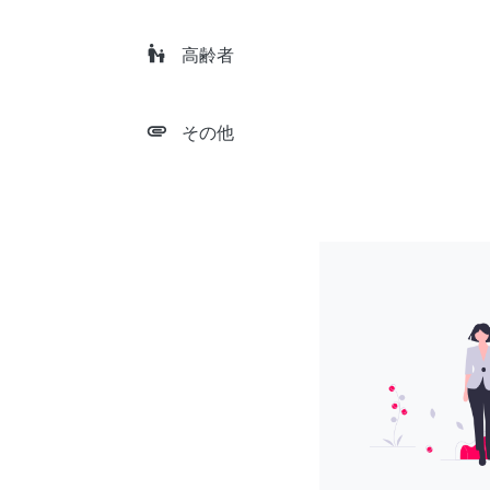
escalator_warning
高齢者
attachment
その他