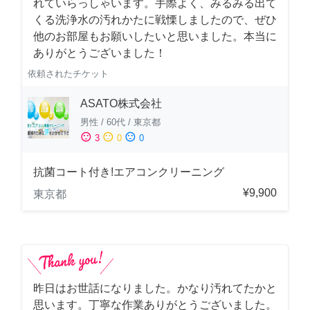
れていらっしゃいます。手際よく、みるみる出て
くる洗浄水の汚れかたに戦慄しましたので、ぜひ
他のお部屋もお願いしたいと思いました。本当に
ありがとうございました！
依頼されたチケット
ASATO株式会社
男性
/
60代
/
東京都
sentiment_satisfied
sentiment_neutral
sentiment_dissatisfied
3
0
0
抗菌コート付き!エアコンクリーニング
¥9,900
東京都
昨日はお世話になりました。かなり汚れてたかと
思います。丁寧な作業ありがとうございました。