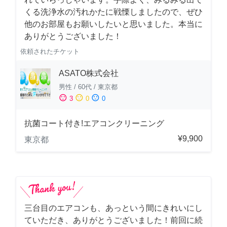
くる洗浄水の汚れかたに戦慄しましたので、ぜひ
他のお部屋もお願いしたいと思いました。本当に
ありがとうございました！
依頼されたチケット
ASATO株式会社
男性
/
60代
/
東京都
sentiment_satisfied
sentiment_neutral
sentiment_dissatisfied
3
0
0
抗菌コート付き!エアコンクリーニング
¥9,900
東京都
三台目のエアコンも、あっという間にきれいにし
ていただき、ありがとうございました！前回に続