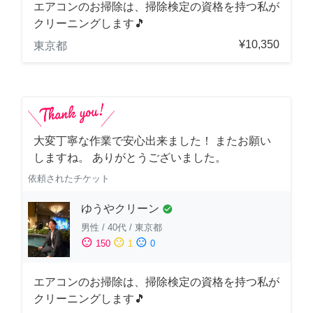
エアコンのお掃除は、掃除検定の資格を持つ私が
クリーニングします🎵
¥10,350
東京都
大変丁寧な作業で安心出来ました！ またお願い
しますね。 ありがとうございました。
依頼されたチケット
ゆうやクリーン
check_circle
男性
/
40代
/
東京都
sentiment_satisfied
sentiment_neutral
sentiment_dissatisfied
150
1
0
エアコンのお掃除は、掃除検定の資格を持つ私が
クリーニングします🎵