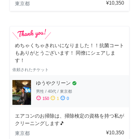
¥10,350
東京都
めちゃくちゃきれいになりました！！抗菌コート
もありがとうございます！ 同僚にシェアしま
す！
依頼されたチケット
ゆうやクリーン
check_circle
男性
/
40代
/
東京都
sentiment_satisfied
sentiment_neutral
sentiment_dissatisfied
150
1
0
エアコンのお掃除は、掃除検定の資格を持つ私が
クリーニングします🎵
¥10,350
東京都