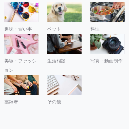
趣味・習い事
ペット
料理
美容・ファッシ
生活相談
写真・動画制作
ョン
その他
高齢者