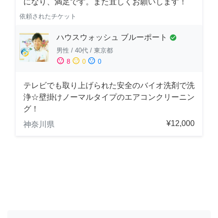
になり、満足です。また宜しくお願いします！
依頼されたチケット
ハウスウォッシュ ブルーポート
check_circle
男性
/
40代
/
東京都
sentiment_satisfied
sentiment_neutral
sentiment_dissatisfied
8
0
0
テレビでも取り上げられた安全のバイオ洗剤で洗
浄☆壁掛けノーマルタイプのエアコンクリーニン
グ！
¥12,000
神奈川県