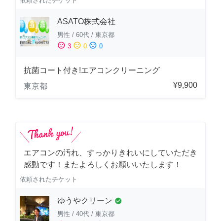
依頼されたチケット
ASATO株式会社
男性
/
60代
/
東京都
sentiment_satisfied
sentiment_neutral
sentiment_dissatisfied
3
0
0
抗菌コート付き!エアコンクリーニング
¥9,900
東京都
エアコンの汚れ、すっかりきれいにしていただき
感動です！またよろしくお願いいたします！
依頼されたチケット
ゆうやクリーン
check_circle
男性
/
40代
/
東京都