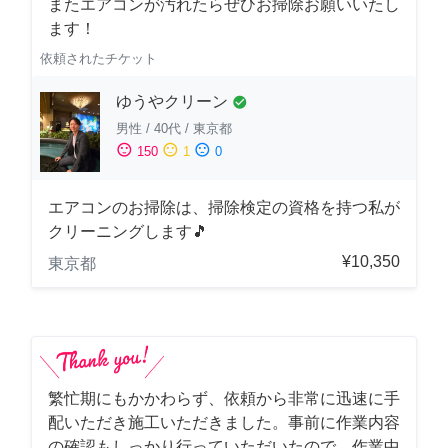
またエアコンが汚れたらぜひお掃除お願いいたし
ます！
依頼されたチケット
ゆうやクリーン
check_circle
男性
/
40代
/
東京都
sentiment_satisfied
sentiment_neutral
sentiment_dissatisfied
150
1
0
エアコンのお掃除は、掃除検定の資格を持つ私が
クリーニングします🎵
¥10,350
東京都
繁忙期にもかかわらず、依頼から非常に迅速に手
配いただき施工いただきました。事前に作業内容
の確認もしっかり行っていただいたので、作業中