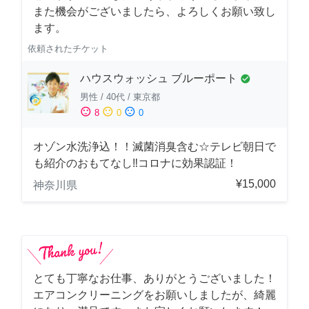
また機会がございましたら、よろしくお願い致し
ます。
依頼されたチケット
ハウスウォッシュ ブルーポート
check_circle
男性
/
40代
/
東京都
sentiment_satisfied
sentiment_neutral
sentiment_dissatisfied
8
0
0
オゾン水洗浄込！！滅菌消臭含む☆テレビ朝日で
も紹介のおもてなし‼コロナに効果認証！
¥15,000
神奈川県
とても丁寧なお仕事、ありがとうございました！
エアコンクリーニングをお願いしましたが、綺麗