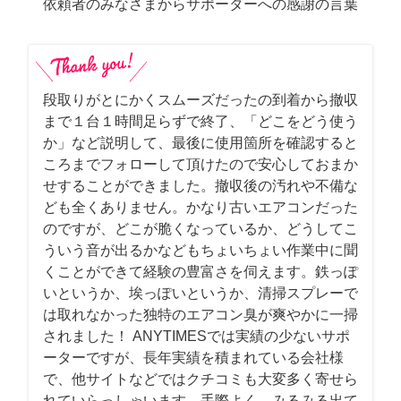
依頼者のみなさまからサポーターへの感謝の言葉
段取りがとにかくスムーズだったの到着から撤収
まで１台１時間足らずで終了、「どこをどう使う
か」など説明して、最後に使用箇所を確認すると
ころまでフォローして頂けたので安心しておまか
せすることができました。撤収後の汚れや不備な
ども全くありません。かなり古いエアコンだった
のですが、どこが脆くなっているか、どうしてこ
ういう音が出るかなどもちょいちょい作業中に聞
くことができて経験の豊富さを伺えます。鉄っぽ
いというか、埃っぽいというか、清掃スプレーで
は取れなかった独特のエアコン臭が爽やかに一掃
されました！ ANYTIMESでは実績の少ないサポ
ーターですが、長年実績を積まれている会社様
で、他サイトなどではクチコミも大変多く寄せら
れていらっしゃいます。手際よく、みるみる出て