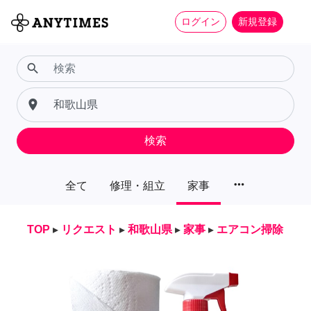
ログイン
新規登録
search
place
検索
more_horiz
全て
修理・組立
家事
TOP
▸
リクエスト
▸
和歌山県
▸
家事
▸
エアコン掃除