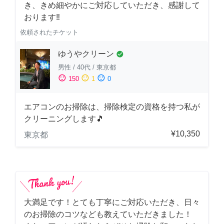
き、きめ細やかにご対応していただき、感謝して
おります‼️
依頼されたチケット
ゆうやクリーン
check_circle
男性
/
40代
/
東京都
sentiment_satisfied
sentiment_neutral
sentiment_dissatisfied
150
1
0
エアコンのお掃除は、掃除検定の資格を持つ私が
クリーニングします🎵
¥10,350
東京都
大満足です！とても丁寧にご対応いただき、日々
のお掃除のコツなども教えていただきました！