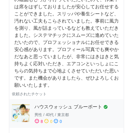
は席をはずしておりましたが安心してお任せする
ことができました。スリッパや養生シートなど、
汚れない工夫もこらされていました。事前に風力
を測り、風が詰まっているなども教えていただき
ました。システマチックにスムーズに進めていた
だいたので、プロフェッショナルにお任せできる
安心感があります。プロフィール写真でも爽やか
だなあと思っていましたが、非常にはきはきと気
持ちよく応対いただき、エアコンといっしょにこ
ちらの気持ちまで心地よくさせていただいた思い
です。また機会がありましたら、ぜひよろしくお
願いいたします。
依頼されたチケット
ハウスウォッシュ ブルーポート
check_circle
男性
/
40代
/
東京都
sentiment_satisfied
sentiment_neutral
sentiment_dissatisfied
8
0
0