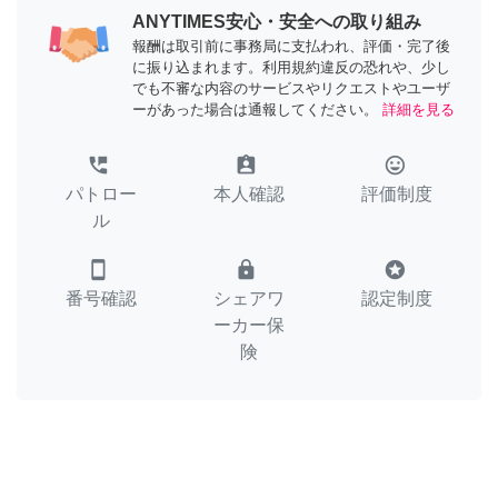
ANYTIMES安心・安全への取り組み
報酬は取引前に事務局に支払われ、評価・完了後
に振り込まれます。利用規約違反の恐れや、少し
でも不審な内容のサービスやリクエストやユーザ
ーがあった場合は通報してください。
詳細を見る
perm_phone_msg
assignment_ind
tag_faces
パトロー
本人確認
評価制度
ル
smartphone
lock
stars
番号確認
シェアワ
認定制度
ーカー保
険