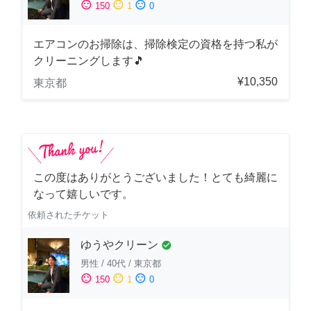
sentiment_satisfied
sentiment_neutral
sentiment_dissatisfied
150
1
0
エアコンのお掃除は、掃除検定の資格を持つ私が
クリーニングします🎵
¥10,350
東京都
この度はありがとうございました！とても綺麗に
なって嬉しいです。
依頼されたチケット
ゆうやクリーン
check_circle
男性
/
40代
/
東京都
sentiment_satisfied
sentiment_neutral
sentiment_dissatisfied
150
1
0