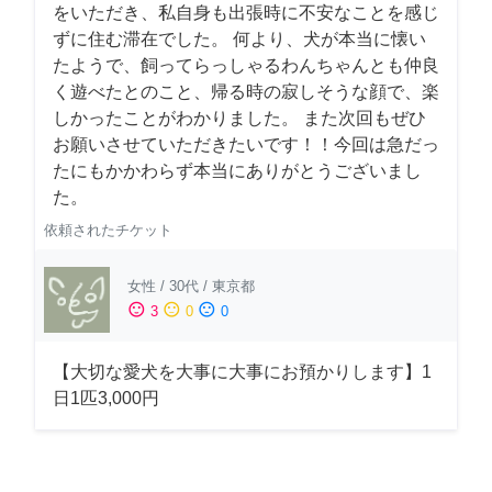
をいただき、私自身も出張時に不安なことを感じ
ずに住む滞在でした。 何より、犬が本当に懐い
たようで、飼ってらっしゃるわんちゃんとも仲良
く遊べたとのこと、帰る時の寂しそうな顔で、楽
しかったことがわかりました。 また次回もぜひ
お願いさせていただきたいです！！今回は急だっ
たにもかかわらず本当にありがとうございまし
た。
依頼されたチケット
女性
/
30代
/
東京都
sentiment_satisfied
sentiment_neutral
sentiment_dissatisfied
3
0
0
【大切な愛犬を大事に大事にお預かりします】1
日1匹3,000円