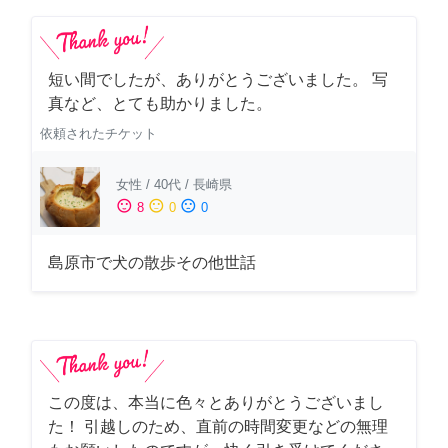
短い間でしたが、ありがとうございました。 写
真など、とても助かりました。
依頼されたチケット
女性
/
40代
/
長崎県
sentiment_satisfied
sentiment_neutral
sentiment_dissatisfied
8
0
0
島原市で犬の散歩その他世話
この度は、本当に色々とありがとうございまし
た！ 引越しのため、直前の時間変更などの無理