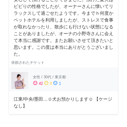
ビビりの性格でしたが、オーナーさんに懐いてリ
ラックスして過ごせたようです。今までｈ何度か
ペットホテルを利用しましたが、ストレスで食事
が取れなかったり、散歩にも行けない状態になる
ことがありましたが、オーナの小野寺さんに会え
て本当に感謝です。またお願いさせて頂きたいと
思います。この度は本当にありがとうございまし
た。
依頼されたチケット
女性
/
30代
/
東京都
sentiment_satisfied
sentiment_neutral
sentiment_dissatisfied
42
0
1
江東/中央/墨田…☺︎犬お預かりします☺︎ 【ケージ
なし】