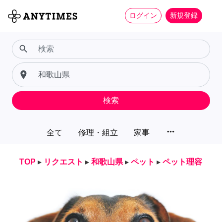
ログイン
新規登録
search
place
検索
more_horiz
全て
修理・組立
家事
TOP
▸
リクエスト
▸
和歌山県
▸
ペット
▸
ペット理容