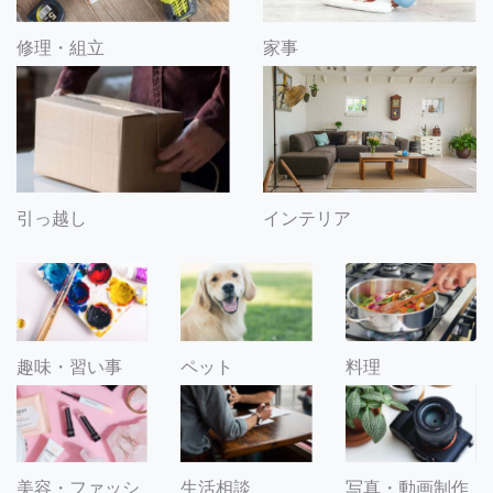
修理・組立
家事
引っ越し
インテリア
趣味・習い事
ペット
料理
美容・ファッシ
生活相談
写真・動画制作