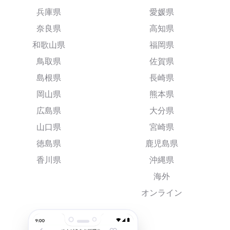
兵庫県
愛媛県
奈良県
高知県
和歌山県
福岡県
鳥取県
佐賀県
島根県
長崎県
岡山県
熊本県
広島県
大分県
山口県
宮崎県
徳島県
鹿児島県
香川県
沖縄県
海外
オンライン