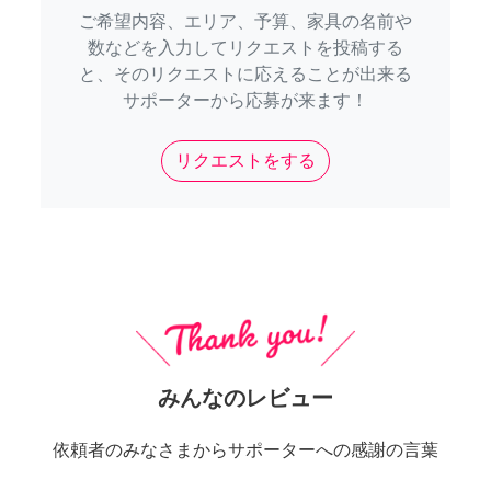
ご希望内容、エリア、予算、家具の名前や
数などを入力してリクエストを投稿する
と、そのリクエストに応えることが出来る
サポーターから応募が来ます！
リクエストをする
みんなのレビュー
依頼者のみなさまからサポーターへの感謝の言葉