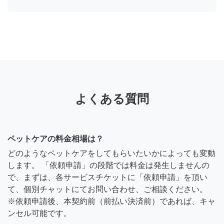
よくある質問
ペットケアの料金相場は？
どのようなペットケアをしてもらいたいかによっても変動
します。 「依頼申請」の段階では料金は発生しませんの
で、まずは、各サービスチケットに「依頼申請」を頂い
て、個別チャットにてお問い合わせ、ご相談ください。
※依頼申請後、本契約前（前払い決済前）であれば、キャ
ンセル可能です。