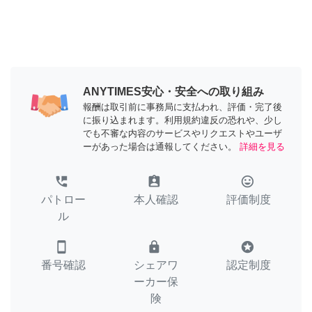
ANYTIMES安心・安全への取り組み
報酬は取引前に事務局に支払われ、評価・完了後
に振り込まれます。利用規約違反の恐れや、少し
でも不審な内容のサービスやリクエストやユーザ
ーがあった場合は通報してください。
詳細を見る
perm_phone_msg
assignment_ind
tag_faces
パトロー
本人確認
評価制度
ル
smartphone
lock
stars
番号確認
シェアワ
認定制度
ーカー保
険