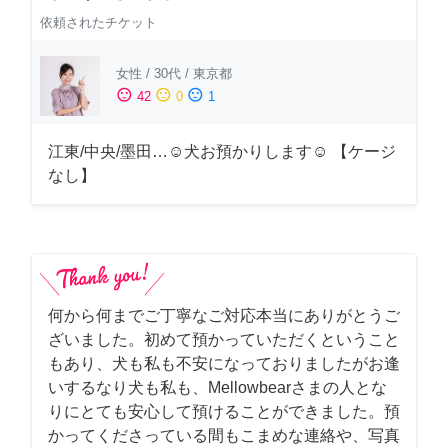
依頼されたチケット
女性
/
30代
/
東京都
sentiment_satisfied
sentiment_neutral
sentiment_dissatisfied
42
0
1
江東/中央/墨田…☺︎犬お預かりします☺︎ 【ケージ
なし】
何から何までご丁寧なご対応本当にありがとうご
ざいました。初めて預かっていただくということ
もあり、犬も私も不安になっておりましたがお逢
いするなり犬も私も、Mellowbearさまの人とな
りにとても安心して預けることができました。預
かってくださっている間もこまめな連絡や、写真