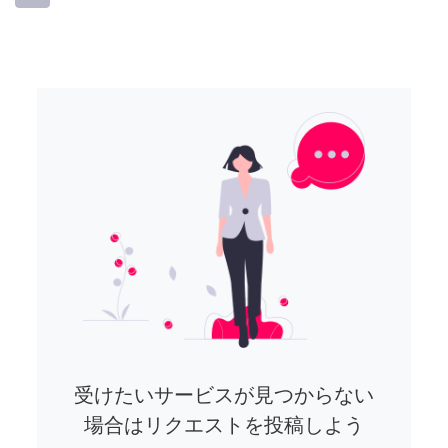
受けたいサービスが見つからない
場合はリクエストを投稿しよう