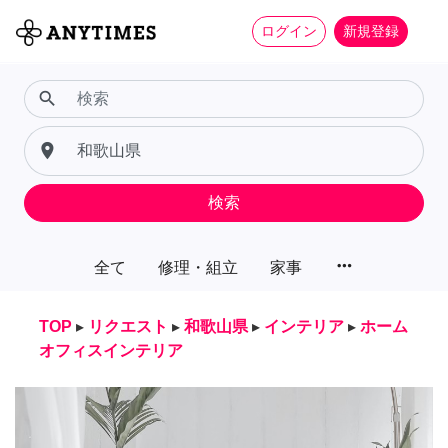
ログイン
新規登録
search
place
検索
more_horiz
全て
修理・組立
家事
TOP
▸
リクエスト
▸
和歌山県
▸
インテリア
▸
ホーム
オフィスインテリア