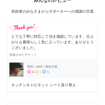
みんなのレビュー
依頼者のみなさまからサポーターへの感謝の言葉
とても丁寧に対応して頂き感謝しています。仕上
がりも素晴らしく気に入っています。ありがとう
ございました。
依頼されたチケット
男性
/
40代
/
神奈川県
sentiment_satisfied
sentiment_neutral
sentiment_dissatisfied
4
0
1
キッチンキャビネット シート張り替え