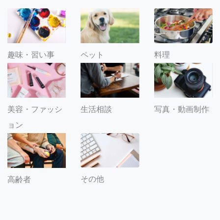
趣味・習い事
ペット
料理
美容・ファッシ
生活相談
写真・動画制作
ョン
その他
高齢者