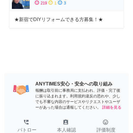
sentiment_satisfied
sentiment_neutral
sentiment_dissatisfied
219
1
3
★新宿でDIYリフォームできる方募集！★
ANYTIMES安心・安全への取り組み
報酬は取引前に事務局に支払われ、評価・完了後
に振り込まれます。利用規約違反の恐れや、少し
でも不審な内容のサービスやリクエストやユーザ
ーがあった場合は通報してください。
詳細を見る
perm_phone_msg
assignment_ind
tag_faces
パトロー
本人確認
評価制度