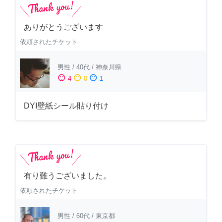
ありがとうございます
依頼されたチケット
男性
/
40代
/
神奈川県
sentiment_satisfied
sentiment_neutral
sentiment_dissatisfied
4
0
1
DYI壁紙シール貼り付け
有り難うございました。
依頼されたチケット
男性
/
60代
/
東京都