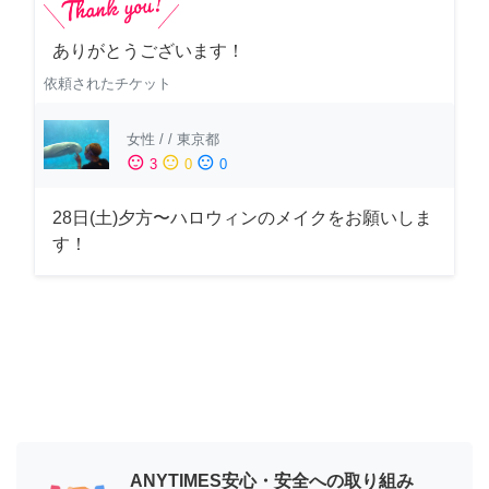
ありがとうございます！
依頼されたチケット
女性
/
/
東京都
sentiment_satisfied
sentiment_neutral
sentiment_dissatisfied
3
0
0
28日(土)夕方〜ハロウィンのメイクをお願いしま
す！
ANYTIMES安心・安全への取り組み