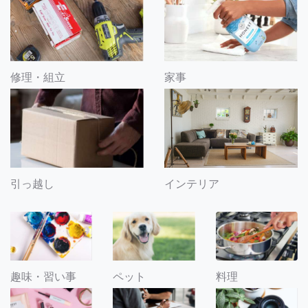
修理・組立
家事
引っ越し
インテリア
趣味・習い事
ペット
料理