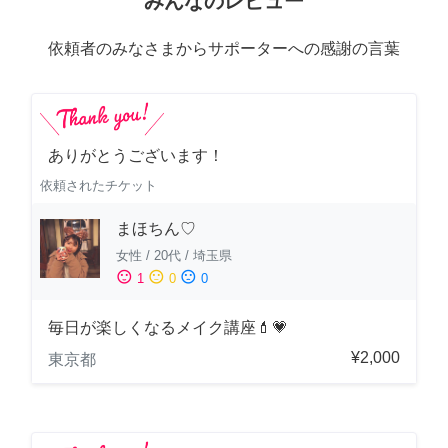
みんなのレビュー
依頼者のみなさまからサポーターへの感謝の言葉
ありがとうございます！
依頼されたチケット
まほちん♡
女性
/
20代
/
埼玉県
sentiment_satisfied
sentiment_neutral
sentiment_dissatisfied
1
0
0
毎日が楽しくなるメイク講座💄💗
¥2,000
東京都