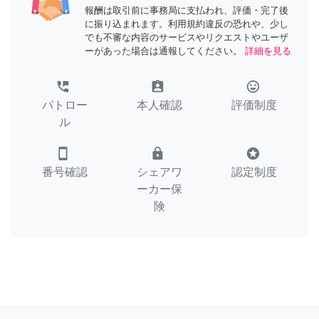
報酬は取引前に事務局に支払われ、評価・完了後
に振り込まれます。利用規約違反の恐れや、少し
でも不審な内容のサービスやリクエストやユーザ
ーがあった場合は通報してください。
詳細を見る
perm_phone_msg
assignment_ind
tag_faces
パトロー
本人確認
評価制度
ル
smartphone
lock
stars
番号確認
シェアワ
認定制度
ーカー保
険