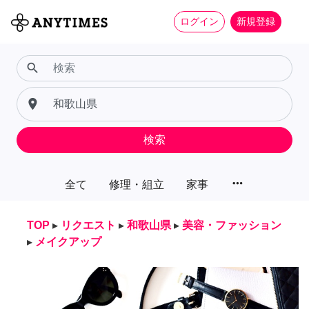
ログイン
新規登録
search
place
検索
more_horiz
全て
修理・組立
家事
TOP
▸
リクエスト
▸
和歌山県
▸
美容・ファッション
▸
メイクアップ