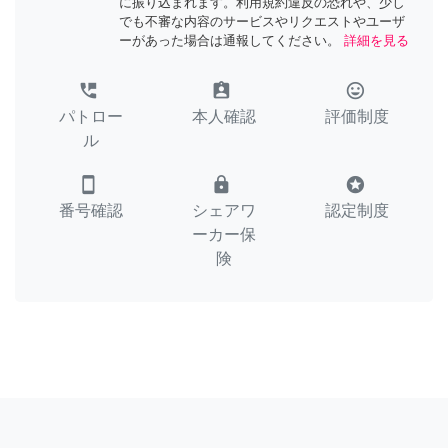
に振り込まれます。利用規約違反の恐れや、少し
でも不審な内容のサービスやリクエストやユーザ
ーがあった場合は通報してください。
詳細を見る
perm_phone_msg
assignment_ind
tag_faces
パトロー
本人確認
評価制度
ル
smartphone
lock
stars
番号確認
シェアワ
認定制度
ーカー保
険