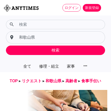
ログイン
新規登録
search
place
検索
more_horiz
全て
修理・組立
家事
TOP
▸
リクエスト
▸
和歌山県
▸
高齢者
▸
食事手伝い