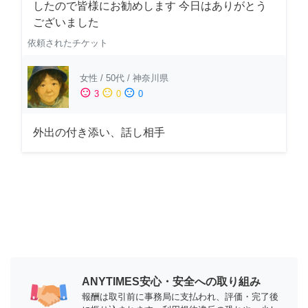
したので皆様にお勧めします 今日はありがとう
ございました
依頼されたチケット
女性
/
50代
/
神奈川県
sentiment_satisfied
sentiment_neutral
sentiment_dissatisfied
3
0
0
外出の付き添い、話し相手
ANYTIMES安心・安全への取り組み
報酬は取引前に事務局に支払われ、評価・完了後