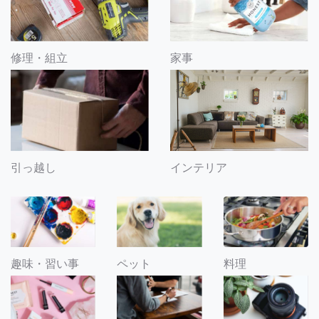
修理・組立
家事
引っ越し
インテリア
趣味・習い事
ペット
料理