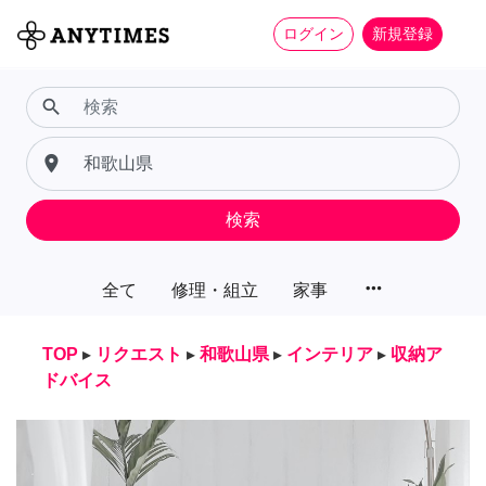
ログイン
新規登録
search
place
検索
more_horiz
全て
修理・組立
家事
TOP
▸
リクエスト
▸
和歌山県
▸
インテリア
▸
収納ア
ドバイス