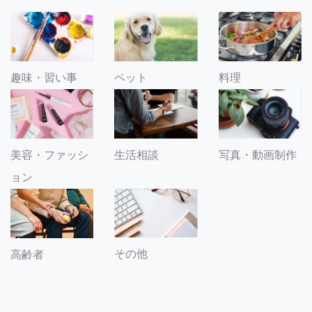
趣味・習い事
ペット
料理
美容・ファッシ
生活相談
写真・動画制作
ョン
その他
高齢者