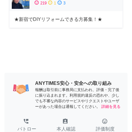
sentiment_satisfied
sentiment_neutral
sentiment_dissatisfied
219
1
3
★新宿でDIYリフォームできる方募集！★
ANYTIMES安心・安全への取り組み
報酬は取引前に事務局に支払われ、評価・完了後
に振り込まれます。利用規約違反の恐れや、少し
でも不審な内容のサービスやリクエストやユーザ
ーがあった場合は通報してください。
詳細を見る
perm_phone_msg
assignment_ind
tag_faces
パトロー
本人確認
評価制度