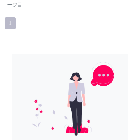
ージ目
1