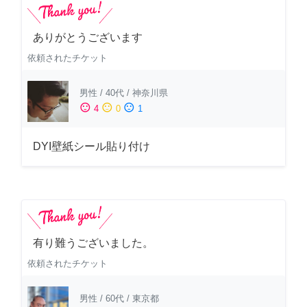
ありがとうございます
依頼されたチケット
男性
/
40代
/
神奈川県
sentiment_satisfied
sentiment_neutral
sentiment_dissatisfied
4
0
1
DYI壁紙シール貼り付け
有り難うございました。
依頼されたチケット
男性
/
60代
/
東京都