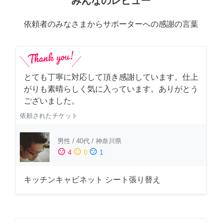
みんなのレビュー
依頼者のみなさまからサポーターへの感謝の言葉
とても丁寧に対応して頂き感謝しています。仕上
がりも素晴らしく気に入っています。ありがとう
ございました。
依頼されたチケット
男性
/
40代
/
神奈川県
sentiment_satisfied
sentiment_neutral
sentiment_dissatisfied
4
0
1
キッチンキャビネット シート張り替え