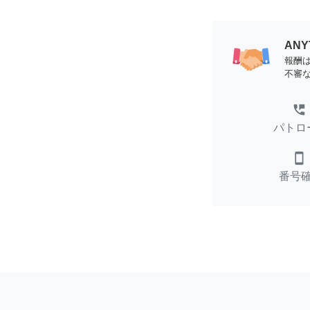
AN
報酬
不審
perm_phone_msg
パトロ
smartphone
番号