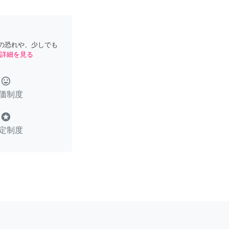
の恐れや、少しでも
詳細を見る
tag_faces
価制度
stars
定制度