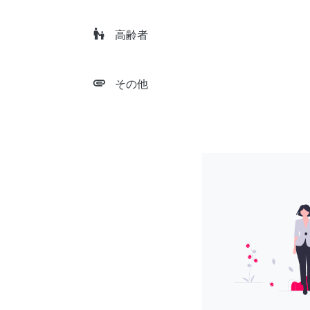
escalator_warning
高齢者
attachment
その他