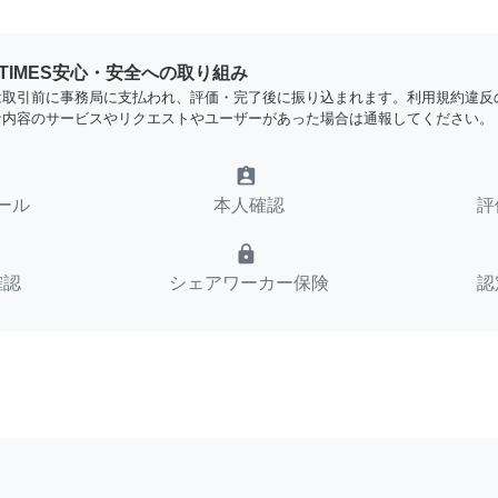
YTIMES安心・安全への取り組み
は取引前に事務局に支払われ、評価・完了後に振り込まれます。利用規約違反
な内容のサービスやリクエストやユーザーがあった場合は通報してください。
assignment_ind
ール
本人確認
評
lock
確認
シェアワーカー保険
認