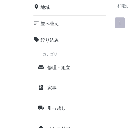
和歌
place
地域
sort
1
並べ替え
local_offer
絞り込み
カテゴリー
weekend
修理・組立
local_laundry_service
家事
local_shipping
引っ越し
home