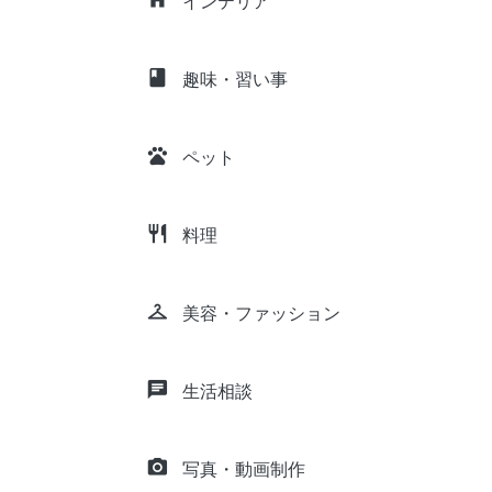
インテリア
class
趣味・習い事
pets
ペット
restaurant
料理
checkroom
美容・ファッション
chat
生活相談
camera_alt
写真・動画制作