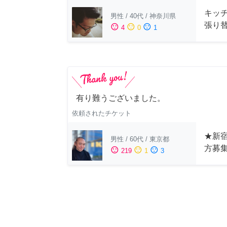
キッ
男性
/
40代
/
神奈川県
張り
sentiment_satisfied
sentiment_neutral
sentiment_dissatisfied
4
0
1
有り難うございました。
依頼されたチケット
★新宿
男性
/
60代
/
東京都
方募
sentiment_satisfied
sentiment_neutral
sentiment_dissatisfied
219
1
3