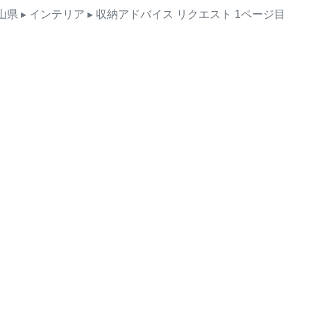
山県
▸ インテリア
▸ 収納アドバイス
リクエスト
1ページ目