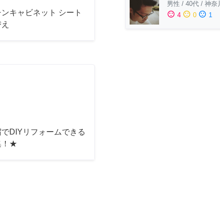
男性
/
40代
/
神奈
チンキャビネット シート
sentiment_satisfied
sentiment_neutral
sentiment_dissatisfied
4
0
1
替え
でDIYリフォームできる
集！★