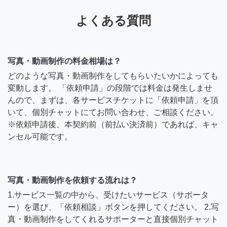
よくある質問
写真・動画制作の料金相場は？
どのような写真・動画制作をしてもらいたいかによっても
変動します。 「依頼申請」の段階では料金は発生しませ
んので、まずは、各サービスチケットに「依頼申請」を頂
いて、個別チャットにてお問い合わせ、ご相談ください。
※依頼申請後、本契約前（前払い決済前）であれば、キャ
ンセル可能です。
写真・動画制作を依頼する流れは？
1.サービス一覧の中から、受けたいサービス（サポータ
ー）を選び、「依頼相談」ボタンを押してください。 2.写
真・動画制作をしてくれるサポーターと直接個別チャット