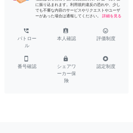
に振り込まれます。利用規約違反の恐れや、少し
でも不審な内容のサービスやリクエストやユーザ
ーがあった場合は通報してください。
詳細を見る
perm_phone_msg
assignment_ind
tag_faces
パトロー
本人確認
評価制度
ル
smartphone
lock
stars
番号確認
シェアワ
認定制度
ーカー保
険