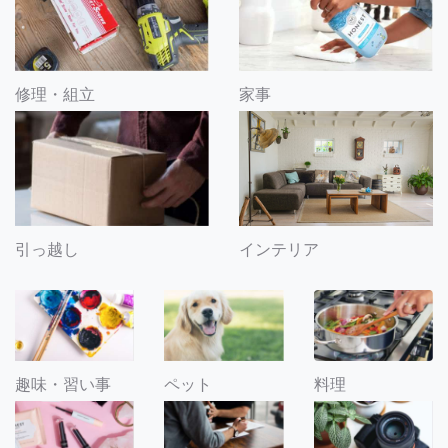
修理・組立
家事
引っ越し
インテリア
趣味・習い事
ペット
料理