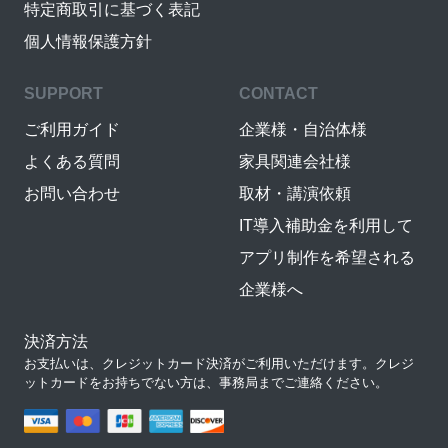
特定商取引に基づく表記
個人情報保護方針
SUPPORT
CONTACT
ご利用ガイド
企業様・自治体様
よくある質問
家具関連会社様
お問い合わせ
取材・講演依頼
IT導入補助金を利用して
アプリ制作を希望される
企業様へ
決済方法
お支払いは、クレジットカード決済がご利用いただけます。クレジ
ットカードをお持ちでない方は、事務局までご連絡ください。