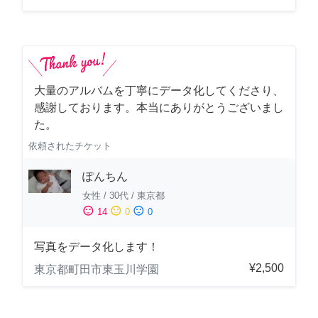
大量のアルバムを丁寧にデータ化してくださり、
感謝しております。本当にありがとうございまし
た。
依頼されたチケット
ぽんちん
女性
/
30代
/
東京都
sentiment_satisfied
sentiment_neutral
sentiment_dissatisfied
14
0
0
写真をデータ化します！
¥2,500
東京都町田市東玉川学園