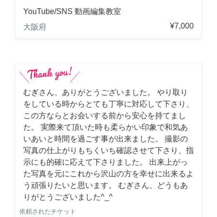
YouTube/SNS 動画編集教室
¥7,000
大阪府
むぎさん、ありがとうございました。 やり取り
をしている時からとても丁寧に対応して下さり、
この方ならとお会いする前から安心を持てまし
た。 実際来て頂いた時も柔らかい印象で和気あ
いあいと時間を過ごす事が出来ました。 撮影の
写真の仕上がりもちくいち確認させて下さり、指
示にも的確に応えて下さりました。 出来上がっ
た写真を元にこれから沢山の方を幸せに出来るよ
う頑張りたいと思います。 むぎさん、どうもあ
りがとうございました^_^
依頼されたチケット