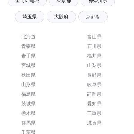
全ての地域
東京都
神奈川県
埼玉県
大阪府
京都府
北海道
富山県
青森県
石川県
岩手県
福井県
宮城県
山梨県
秋田県
長野県
山形県
岐阜県
福島県
静岡県
茨城県
愛知県
栃木県
三重県
群馬県
滋賀県
千葉県