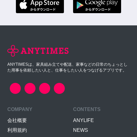
ANYTIMESは、家具組み立てや配送、家事などの日常のちょっとし
た用事を依頼したい人と、仕事をしたい人をつなげるアプリです。
COMPANY
CONTENTS
会社概要
ANYLIFE
利用規約
NEWS