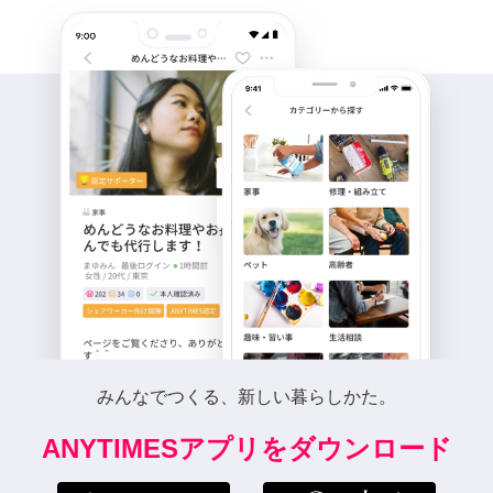
みんなでつくる、新しい暮らしかた。
ANYTIMESアプリをダウンロード