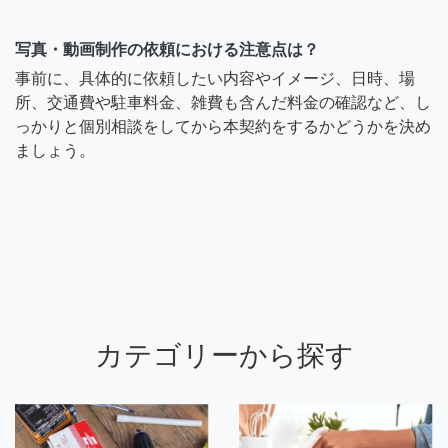
写真・動画制作の依頼における注意点は？
事前に、具体的に依頼したい内容やイメージ、日時、場
所、交通費や駐車料金、雑費も含んだ料金の確認など、し
っかりと個別相談をしてから本契約をするかどうかを決め
ましょう。
カテゴリーから探す