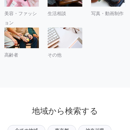
美容・ファッシ
生活相談
写真・動画制作
ョン
その他
高齢者
地域から検索する