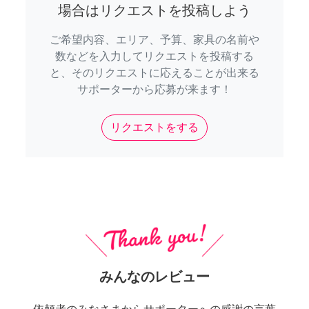
場合はリクエストを投稿しよう
ご希望内容、エリア、予算、家具の名前や
数などを入力してリクエストを投稿する
と、そのリクエストに応えることが出来る
サポーターから応募が来ます！
リクエストをする
みんなのレビュー