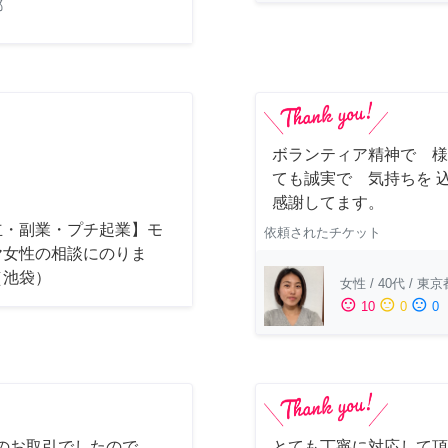
都
ボランティア精神で 様
ても誠実で 気持ちを 
感謝してます。
立・副業・プチ起業】モ
依頼されたチケット
ヤ女性の相談にのりま
（池袋）
女性
/
40代
/
東京
sentiment_satisfied
sentiment_neutral
sentiment_dissatisfied
10
0
0
のお取引でしたので、
とても丁寧に対応して頂