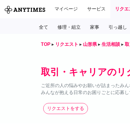
マイページ
サービス
リクエ
全て
修理・組立
家事
引っ越し
TOP
▸
リクエスト
▸
山形県
▸
生活相談
▸
取
取引・キャリアのリ
ご近所の人の悩みやお願いが詰まったみん
みんなが抱える日常のお困りごとに応募し
リクエストをする