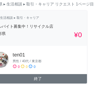
県
▸ 生活相談
▸ 取引・キャリア
リクエスト
1ページ目
生活相談
▸ 取引・キャリア
ルバイト募集中！リサイクル店
¥0
形県
ten01
男性
/
40代
/
東京都
sentiment_satisfied
sentiment_neutral
sentiment_dissatisfied
0
0
0
終了