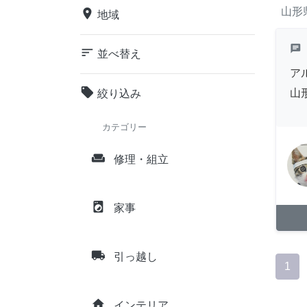
山形
place
地域
chat
sort
並べ替え
ア
local_offer
山
絞り込み
カテゴリー
weekend
修理・組立
local_laundry_service
家事
local_shipping
引っ越し
1
home
インテリア