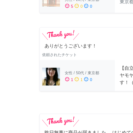
東京
sentiment_satisfied
sentiment_neutral
sentiment_dissatisfied
5
0
0
ありがとうございます！
依頼されたチケット
【自
女性
/
50代
/
東京都
ヤモ
sentiment_satisfied
sentiment_neutral
sentiment_dissatisfied
1
1
0
す！
昨日無事に商品が届きました。 はじめて