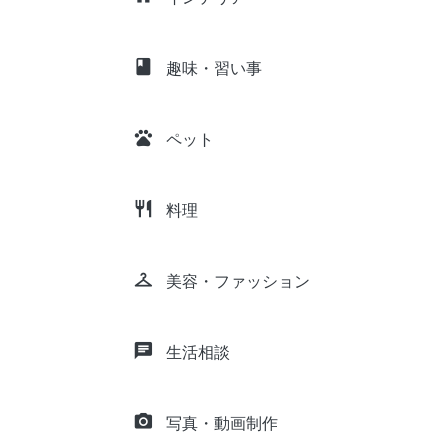
class
趣味・習い事
pets
ペット
restaurant
料理
checkroom
美容・ファッション
chat
生活相談
camera_alt
写真・動画制作