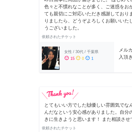
色々と不慣れなことが多く、ご迷惑をお
ても親切にご対応いただき感謝しておりま
りましたら、どうぞよろしくお願いいたし
うございました。
依頼されたチケット
メル
女性
/
30代
/
千葉県
入頂
sentiment_satisfied
sentiment_neutral
sentiment_dissatisfied
15
0
1
とてもいい方でした🙌優しい雰囲気でな
んだなという安心感がありました。自分
きに生きようと思います！ また相談させ
依頼されたチケット