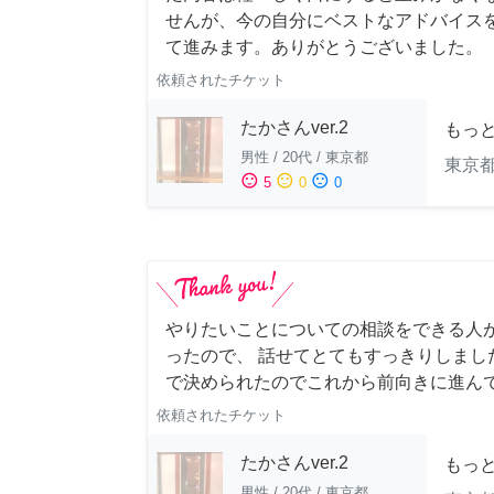
せんが、今の自分にベストなアドバイスを
て進みます。ありがとうございました。
依頼されたチケット
たかさんver.2
もっ
男性
/
20代
/
東京都
東京
sentiment_satisfied
sentiment_neutral
sentiment_dissatisfied
5
0
0
やりたいことについての相談をできる人
ったので、 話せてとてもすっきりしまし
で決められたのでこれから前向きに進ん
依頼されたチケット
たかさんver.2
もっ
男性
/
20代
/
東京都