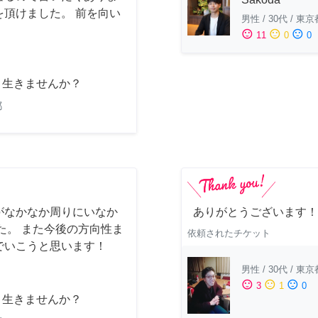
頂けました。 前を向い
男性
/
30代
/
東京
sentiment_satisfied
sentiment_neutral
sentiment_dissatisfied
11
0
0
と生きませんか？
都
がなかなか周りにいなか
ありがとうございます！
た。 また今後の方向性ま
依頼されたチケット
でいこうと思います！
男性
/
30代
/
東京
sentiment_satisfied
sentiment_neutral
sentiment_dissatisfied
3
1
0
と生きませんか？