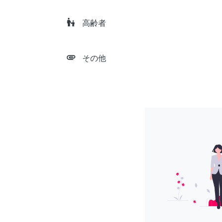
escalator_warning
高齢者
attachment
その他