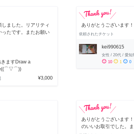
頼しました。リアリティ
ありがとうございます！
かったです。またお願い
依頼されたチケット
kei990615
女性
/
20代
/
愛知
sentiment_satisfied
sentiment_neutral
sentiment_dissatisfied
きますDraw a
10
1
0
re((⌒▽⌒))
¥3,000
都
ありがとうございます！
のいいお取引でした。ま