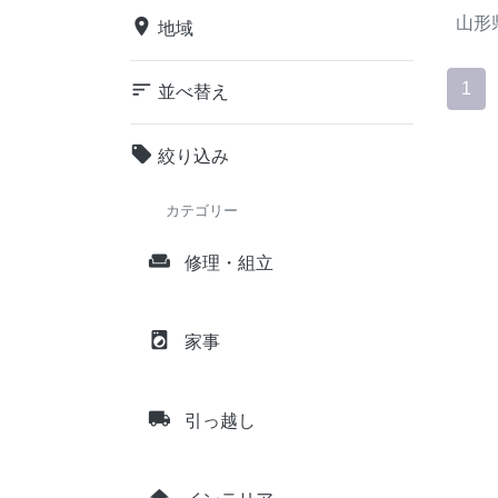
山形
place
地域
sort
1
並べ替え
local_offer
絞り込み
カテゴリー
weekend
修理・組立
local_laundry_service
家事
local_shipping
引っ越し
home