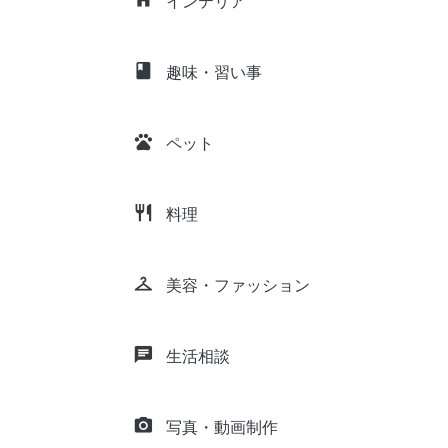
インテリア
class
趣味・習い事
pets
ペット
restaurant
料理
checkroom
美容・ファッション
chat
生活相談
camera_alt
写真・動画制作