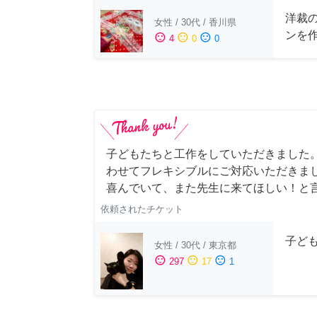
洋裁
女性
/
30代
/
香川県
ンを
sentiment_satisfied
sentiment_neutral
sentiment_dissatisfied
4
0
0
子どもたちと工作をしていただきました
わせてフレキシブルにご対応いただきま
喜んでいて、また先生に来てほしい！と
依頼されたチケット
子ど
女性
/
30代
/
東京都
sentiment_satisfied
sentiment_neutral
sentiment_dissatisfied
297
17
1