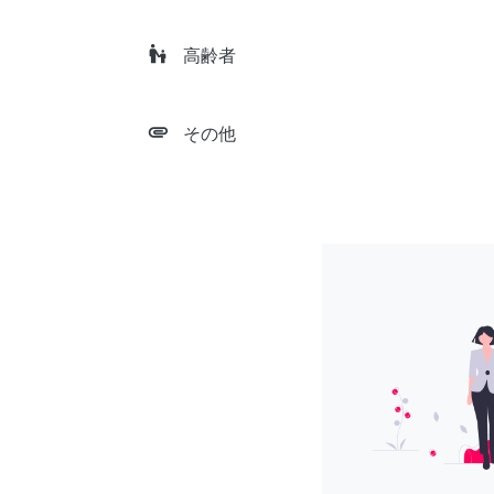
escalator_warning
高齢者
attachment
その他