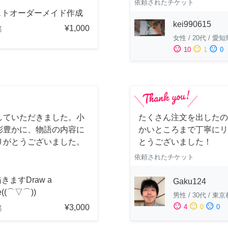
依頼されたチケット
ストオーダーメイド作成
kei990615
¥1,000
都
女性
/
20代
/
愛知
sentiment_satisfied
sentiment_neutral
sentiment_dissatisfied
10
1
0
していただきました。小
たくさん注文を出したの
彩豊かに、物語の内容に
かいところまで丁寧にリ
りがとうございました。
とうございました！
依頼されたチケット
きますDraw a
Gaku124
re((⌒▽⌒))
男性
/
30代
/
東京
sentiment_satisfied
sentiment_neutral
sentiment_dissatisfied
¥3,000
4
0
0
都