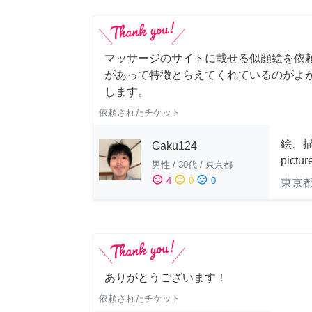
マッサージのサイトに載せる似顔絵を依
があって特徴とらえてくれているのがよ
します。
依頼されたチケット
絵、描
Gaku124
pictu
男性
/
30代
/
東京都
sentiment_satisfied
sentiment_neutral
sentiment_dissatisfied
4
0
0
東京
ありがとうございます！
依頼されたチケット