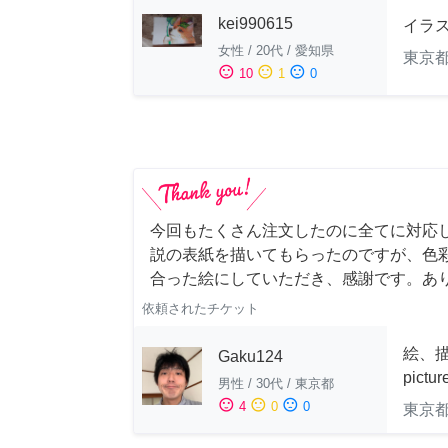
kei990615
イラ
女性
/
20代
/
愛知県
東京
sentiment_satisfied
sentiment_neutral
sentiment_dissatisfied
10
1
0
今回もたくさん注文したのに全てに対応
説の表紙を描いてもらったのですが、色
合った絵にしていただき、感謝です。あ
依頼されたチケット
絵、描
Gaku124
pictu
男性
/
30代
/
東京都
sentiment_satisfied
sentiment_neutral
sentiment_dissatisfied
4
0
0
東京