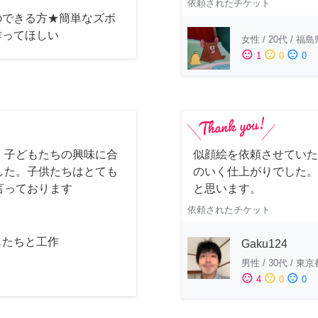
依頼されたチケット
のできる方★簡単なズボ
作ってほしい
女性
/
20代
/
福島
sentiment_satisfied
sentiment_neutral
sentiment_dissatisfied
1
0
0
。子どもたちの興味に合
似顔絵を依頼させていた
した。子供たちはとても
のいく仕上がりでした。
言っております
と思います。
依頼されたチケット
もたちと工作
Gaku124
男性
/
30代
/
東京
sentiment_satisfied
sentiment_neutral
sentiment_dissatisfied
4
0
0