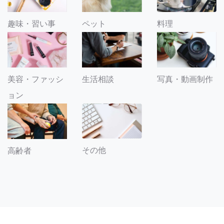
趣味・習い事
ペット
料理
美容・ファッシ
生活相談
写真・動画制作
ョン
その他
高齢者