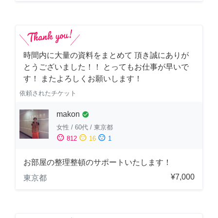
時間内に大量の資料をまとめて 頂き誠にありが
とうございました！！ とってもお仕事が早いで
す！ またよろしくお願いします！
依頼されたチケット
makon
check_circle
女性
/
60代
/
東京都
sentiment_satisfied
sentiment_neutral
sentiment_dissatisfied
812
16
1
お部屋の整理整頓のサポートいたします！
¥7,000
東京都