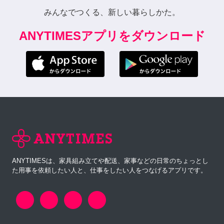
みんなでつくる、新しい暮らしかた。
ANYTIMESアプリをダウンロード
ANYTIMESは、家具組み立てや配送、家事などの日常のちょっとし
た用事を依頼したい人と、仕事をしたい人をつなげるアプリです。