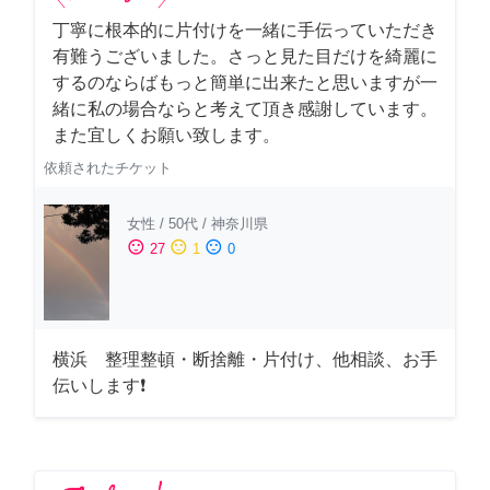
丁寧に根本的に片付けを一緒に手伝っていただき
有難うございました。さっと見た目だけを綺麗に
するのならばもっと簡単に出来たと思いますが一
緒に私の場合ならと考えて頂き感謝しています。
また宜しくお願い致します。
依頼されたチケット
女性
/
50代
/
神奈川県
sentiment_satisfied
sentiment_neutral
sentiment_dissatisfied
27
1
0
横浜 整理整頓・断捨離・片付け、他相談、お手
伝いします❗