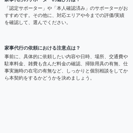
「認定サポーター」や「本人確認済み」のサポーターがお
すすめです。その他に、対応エリアや今までの評価/実績
を確認して、選んでください。
家事代行の依頼における注意点は？
事前に、具体的に依頼したい内容や日時、場所、交通費や
駐車料金、雑費も含んだ料金の確認、掃除用具の有無、仕
事実施時の在宅の有無など、しっかりと個別相談をしてか
ら本契約をするかどうかを決めましょう。