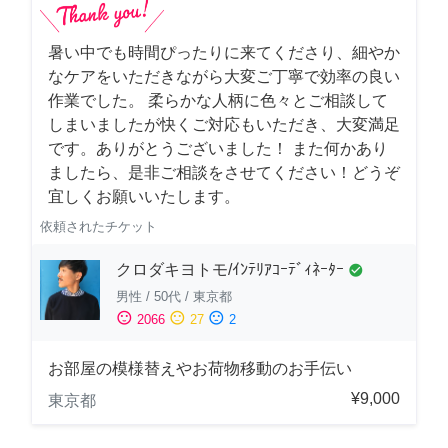
暑い中でも時間ぴったりに来てくださり、細やか
なケアをいただきながら大変ご丁寧で効率の良い
作業でした。 柔らかな人柄に色々とご相談して
しまいましたが快くご対応もいただき、大変満足
です。ありがとうございました！ また何かあり
ましたら、是非ご相談をさせてください！どうぞ
宜しくお願いいたします。
依頼されたチケット
クロダキヨトモ/ｲﾝﾃﾘｱｺｰﾃﾞｨﾈｰﾀｰ
check_circle
男性
/
50代
/
東京都
sentiment_satisfied
sentiment_neutral
sentiment_dissatisfied
2066
27
2
お部屋の模様替えやお荷物移動のお手伝い
¥9,000
東京都