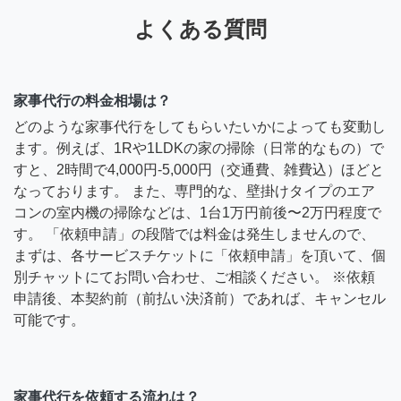
よくある質問
家事代行の料金相場は？
どのような家事代行をしてもらいたいかによっても変動し
ます。例えば、1Rや1LDKの家の掃除（日常的なもの）で
すと、2時間で4,000円-5,000円（交通費、雑費込）ほどと
なっております。 また、専門的な、壁掛けタイプのエア
コンの室内機の掃除などは、1台1万円前後〜2万円程度で
す。 「依頼申請」の段階では料金は発生しませんので、
まずは、各サービスチケットに「依頼申請」を頂いて、個
別チャットにてお問い合わせ、ご相談ください。 ※依頼
申請後、本契約前（前払い決済前）であれば、キャンセル
可能です。
家事代行を依頼する流れは？