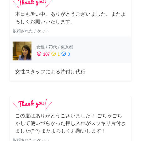
本日も暑い中、ありがとうございました。またよ
ろしくお願いいたします。
依頼されたチケット
女性
/
70代
/
東京都
sentiment_satisfied
sentiment_neutral
sentiment_dissatisfied
107
1
0
女性スタッフによる片付け代行
この度はありがとうございました！ ごちゃごち
ゃして使いづらかった押し入れがスッキリ片付き
ました(^ ^) またよろしくお願いします！
依頼されたチケット