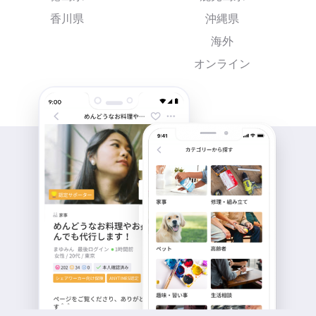
香川県
沖縄県
海外
オンライン