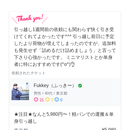
引っ越し1週間前の依頼にも関わらず快く引き受
けてくれてよかったです^^* 引っ越し前日に予定
したより荷物が増えてしまったのですが、追加料
も発生せず「詰めるだけ詰めましょう」と言って
下さり心強かったです。 ミニマリストとか単身
者に特におすすめです(^o^)👌
依頼されたチケット
Fukkey（ふっきー）
check_circle
男性
/
40代
/
東京都
sentiment_satisfied
sentiment_neutral
sentiment_dissatisfied
21
3
0
★注目★なんと5,980円〜！軽バンでの運搬＆単
身引っ越し
¥5,980