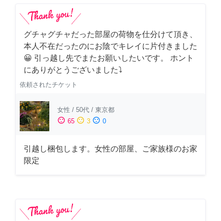
グチャグチャだった部屋の荷物を仕分けて頂き、
本人不在だったのにお陰でキレイに片付きました
😀 引っ越し先でまたお願いしたいです。 ホント
にありがとうございました⤵
依頼されたチケット
女性
/
50代
/
東京都
sentiment_satisfied
sentiment_neutral
sentiment_dissatisfied
65
3
0
引越し梱包します。女性の部屋、ご家族様のお家
限定