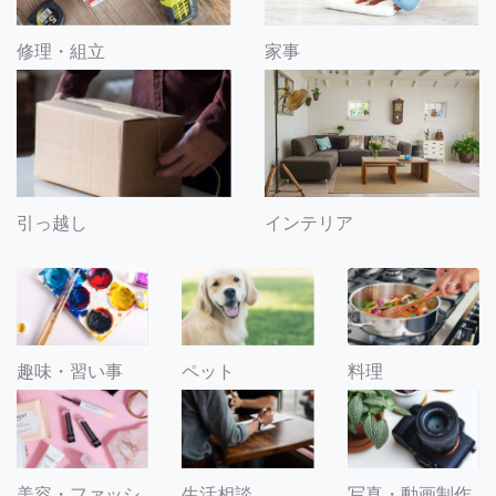
修理・組立
家事
引っ越し
インテリア
趣味・習い事
ペット
料理
美容・ファッシ
生活相談
写真・動画制作