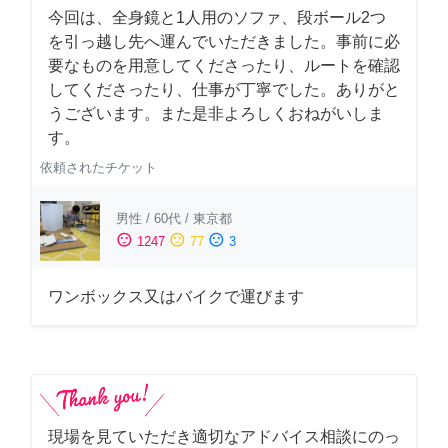
今回は、全身鏡と1人用のソファ、段ボール2つ
を引っ越し先へ運んでいただきました。事前に必
要なものを用意してくださったり、ルートを確認
してくださったり、仕事が丁寧でした。ありがと
うございます。また是非よろしくおねがいしま
す。
依頼されたチケット
男性
/
60代
/
東京都
sentiment_satisfied
sentiment_neutral
sentiment_dissatisfied
1247
77
3
ワンボックス又はバイクで運びます
現場を見ていただき適切なアドバイス相談にのっ