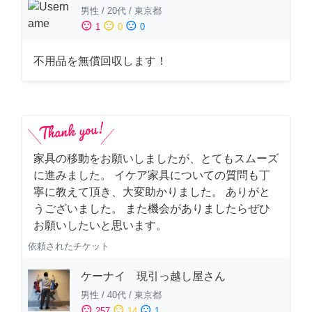
男性
/
20代
/
東京都
sentiment_satisfied
sentiment_neutral
sentiment_dissatisfied
1
0
0
不用品を無償回収します！
家具の移動をお願いしましたが、とてもスムーズ
に進みました。 イケア家具についての質問も丁
寧に教えて頂き、大変助かりました。 ありがと
うございました。 また機会がありましたらぜひ
お願いしたいと思います。
依頼されたチケット
ケーナイ 現引っ越し屋さん
男性
/
40代
/
東京都
sentiment_satisfied
sentiment_neutral
sentiment_dissatisfied
257
14
1