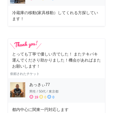
冷蔵庫の移動(家具移動）してくれる方探してい
ます！
とっても丁寧で優しい方でした！ またテキパキ
運んでくださり助かりました！機会があればまた
お願いします！
依頼されたチケット
あっきぃ77
男性
/
50代
/
東京都
sentiment_satisfied
sentiment_neutral
sentiment_dissatisfied
19
0
0
都内中心に関東一円対応します