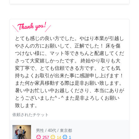
とても感じの良い方でした。やはり本業が引越し
やさんの方にお願いして、正解でした！ 床を傷
つけない様に、マット等できちんと配慮してくだ
さって大変嬉しかったです。 終始やり取りも大
変丁寧で、とても信頼できる方です。 とても気
持ちよくお取引が出来た事に感謝申し上げます！
また何か家具移動する際は是非お願い致します。
暑い中お忙しい中お越しくださり、本当にありが
とうございました^ - ^ また是非よろしくお願い
致します。
依頼されたチケット
男性
/
40代
/
東京都
sentiment_satisfied
sentiment_neutral
sentiment_dissatisfied
257
14
1