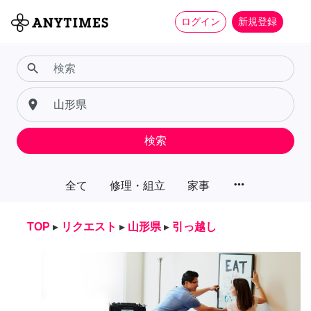
ログイン
新規登録
search
place
検索
more_horiz
全て
修理・組立
家事
TOP
▸
リクエスト
▸
山形県
▸
引っ越し