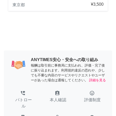
¥3,500
東京都
ANYTIMES安心・安全への取り組み
報酬は取引前に事務局に支払われ、評価・完了後
に振り込まれます。利用規約違反の恐れや、少し
でも不審な内容のサービスやリクエストやユーザ
ーがあった場合は通報してください。
詳細を見る
perm_phone_msg
assignment_ind
tag_faces
パトロー
本人確認
評価制度
ル