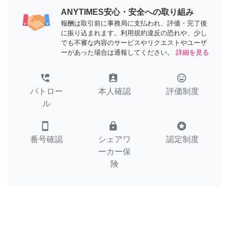
ANYTIMES安心・安全への取り組み
報酬は取引前に事務局に支払われ、評価・完了後
に振り込まれます。利用規約違反の恐れや、少し
でも不審な内容のサービスやリクエストやユーザ
ーがあった場合は通報してください。
詳細を見る
perm_phone_msg
assignment_ind
tag_faces
パトロー
本人確認
評価制度
ル
smartphone
lock
stars
番号確認
シェアワ
認定制度
ーカー保
険