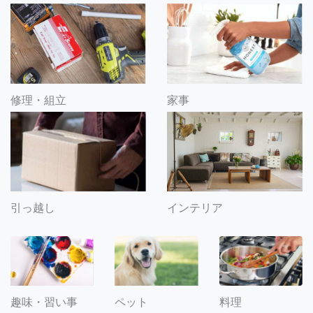
修理・組立
家事
引っ越し
インテリア
趣味・習い事
ペット
料理