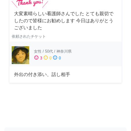
大変素晴らしい看護師さんでした とても親切で
したので皆様にお勧めします 今日はありがとう
ございました
依頼されたチケット
女性
/
50代
/
神奈川県
sentiment_satisfied
sentiment_neutral
sentiment_dissatisfied
3
0
0
外出の付き添い、話し相手