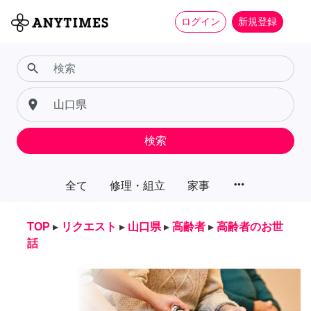
ログイン
新規登録
search
place
検索
more_horiz
全て
修理・組立
家事
TOP
▸
リクエスト
▸
山口県
▸
高齢者
▸
高齢者のお世
話