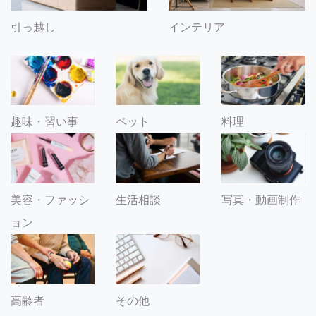
引っ越し
インテリア
趣味・習い事
ペット
料理
美容・ファッシ
生活相談
写真・動画制作
ョン
その他
高齢者