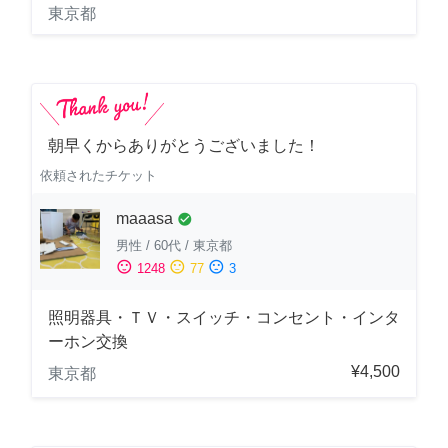
東京都
朝早くからありがとうございました！
依頼されたチケット
maaasa
check_circle
男性
/
60代
/
東京都
sentiment_satisfied
sentiment_neutral
sentiment_dissatisfied
1248
77
3
照明器具・ＴＶ・スイッチ・コンセント・インタ
ーホン交換
¥4,500
東京都