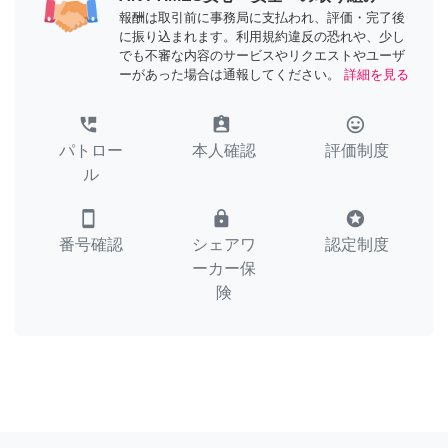
報酬は取引前に事務局に支払われ、評価・完了後
に振り込まれます。利用規約違反の恐れや、少し
でも不審な内容のサービスやリクエストやユーザ
ーがあった場合は通報してください。
詳細を見る
perm_phone_msg
assignment_ind
tag_faces
パトロー
本人確認
評価制度
ル
smartphone
lock
stars
番号確認
シェアワ
認定制度
ーカー保
険