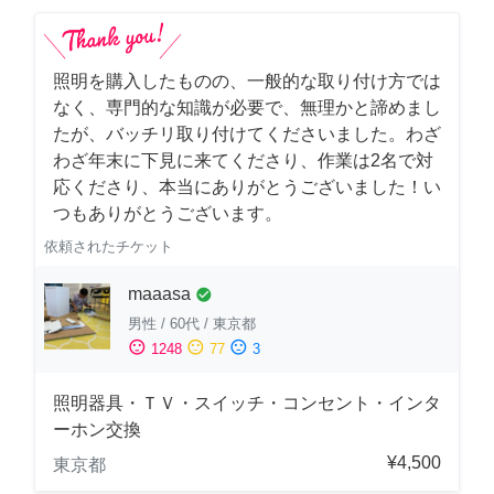
照明を購入したものの、一般的な取り付け方では
なく、専門的な知識が必要で、無理かと諦めまし
たが、バッチリ取り付けてくださいました。わざ
わざ年末に下見に来てくださり、作業は2名で対
応くださり、本当にありがとうございました！い
つもありがとうございます。
依頼されたチケット
maaasa
check_circle
男性
/
60代
/
東京都
sentiment_satisfied
sentiment_neutral
sentiment_dissatisfied
1248
77
3
照明器具・ＴＶ・スイッチ・コンセント・インタ
ーホン交換
¥4,500
東京都