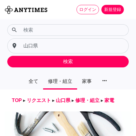
ログイン
新規登録
search
place
検索
more_horiz
全て
修理・組立
家事
TOP
▸
リクエスト
▸
山口県
▸
修理・組立
▸
家電