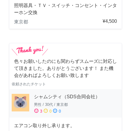
照明器具・ＴＶ・スイッチ・コンセント・インタ
ーホン交換
¥4,500
東京都
色々お願いしたのにも関わらずスムーズに対応し
て頂きました。ありがとうございます！ また機
会があればよろしくお願い致します
依頼されたチケット
シャムシティ（SDS合同会社）
男性
/
30代
/
東京都
sentiment_satisfied
sentiment_neutral
sentiment_dissatisfied
3
0
0
エアコン取り外し承ります。