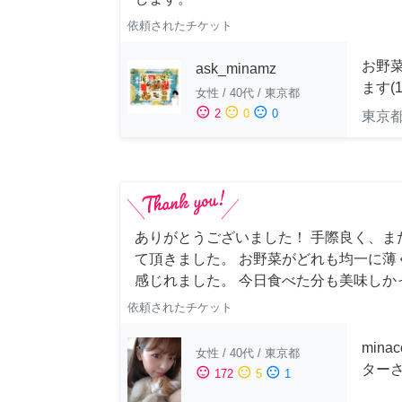
依頼されたチケット
お野
ask_minamz
ます(
女性
/
40代
/
東京都
sentiment_satisfied
sentiment_neutral
sentiment_dissatisfied
2
0
0
東京
ありがとうございました！ 手際良く、ま
て頂きました。 お野菜がどれも均一に薄
感じれました。 今日食べた分も美味しか
依頼されたチケット
min
女性
/
40代
/
東京都
ターさ
sentiment_satisfied
sentiment_neutral
sentiment_dissatisfied
172
5
1