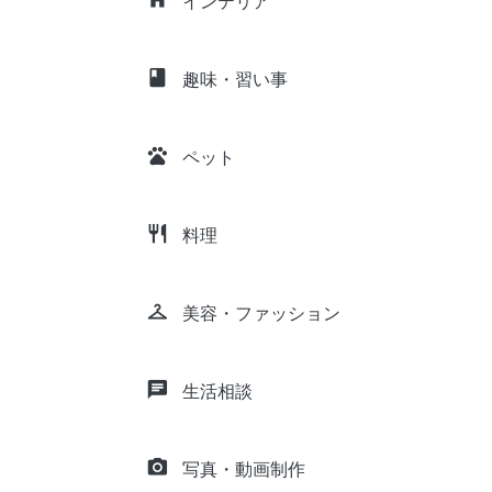
インテリア
class
趣味・習い事
pets
ペット
restaurant
料理
checkroom
美容・ファッション
chat
生活相談
camera_alt
写真・動画制作