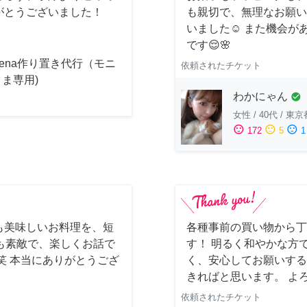
がとうございました！
も親切で、無理なお願い
いました☺️ また機会
です😌🌸
acena作り置き代行（モニ
依頼されたチケット
ま専用)
わかにゃん
check_circle
女性
/
40代
/
東京
sentiment_satisfied
sentiment_neutral
sentiment_dissatisfied
172
5
1
も美味しいお料理を、短
各種事前の買い物から丁
も素敵で、楽しくお話で
す！ 明るく和やかな方
笑 本当にありがとうござ
く、安心してお願いする
きればと思います。 よ
依頼されたチケット