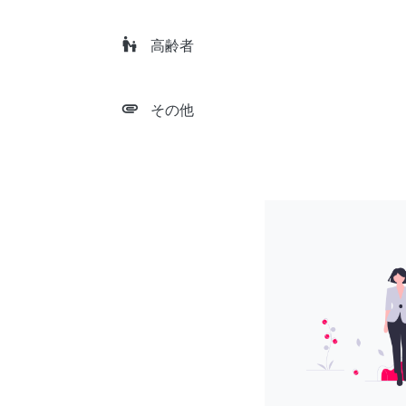
escalator_warning
高齢者
attachment
その他