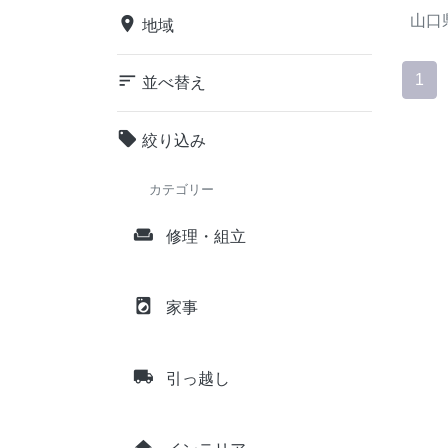
山口
place
地域
sort
1
並べ替え
local_offer
絞り込み
カテゴリー
weekend
修理・組立
local_laundry_service
家事
local_shipping
引っ越し
home