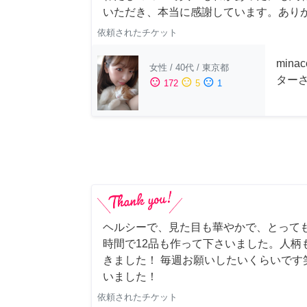
いただき、本当に感謝しています。あり
依頼されたチケット
min
女性
/
40代
/
東京都
ターさ
sentiment_satisfied
sentiment_neutral
sentiment_dissatisfied
172
5
1
ヘルシーで、見た目も華やかで、とって
時間で12品も作って下さいました。人柄
きました！ 毎週お願いしたいくらいです
いました！
依頼されたチケット