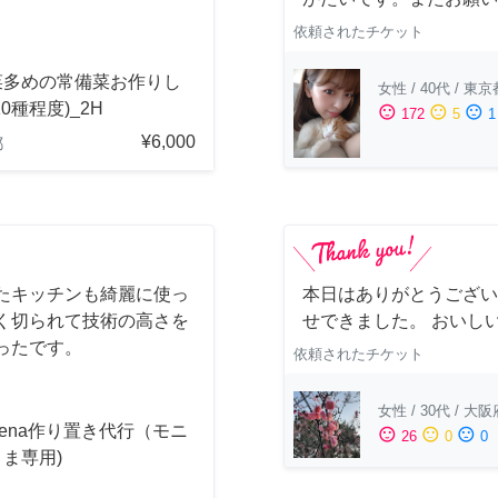
依頼されたチケット
菜多めの常備菜お作りし
女性
/
40代
/
東京
10種程度)_2H
sentiment_satisfied
sentiment_neutral
sentiment_dissatisfied
172
5
1
¥6,000
都
たキッチンも綺麗に使っ
本日はありがとうござい
く切られて技術の高さを
せできました。 おいし
ったです。
依頼されたチケット
女性
/
30代
/
大阪
acena作り置き代行（モニ
sentiment_satisfied
sentiment_neutral
sentiment_dissatisfied
26
0
0
ま専用)