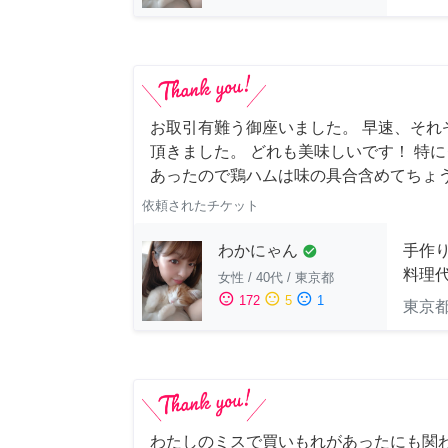
お取引有難う御座いました。 早速、それ
頂きました。 どれも美味しいです！ 特
あったので鶏ハムは味の具合含めてちょ
依頼されたチケット
わかにゃん
手作
check_circle
料理
女性
/
40代
/
東京都
sentiment_satisfied
sentiment_neutral
sentiment_dissatisfied
172
5
1
東京
わたしのミスで買いもれがあったにも関