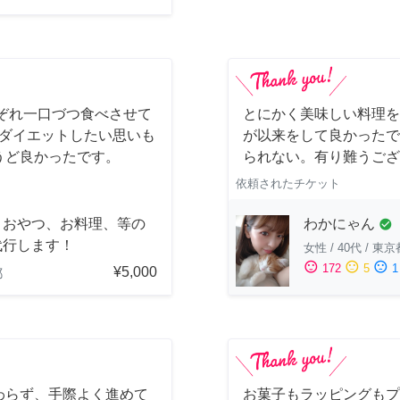
ぞれ一口づつ食べさせて
とにかく美味しい料理を
にダイエットしたい思いも
が以来をして良かったで
うど良かったです。
られない。有り難うござ
依頼されたチケット
わかにゃん
りおやつ、お料理、等の
check_circle
代行します！
女性
/
40代
/
東京
sentiment_satisfied
sentiment_neutral
sentiment_dissatisfied
172
5
1
¥5,000
都
わらず、手際よく進めて
お菓子もラッピングもプ