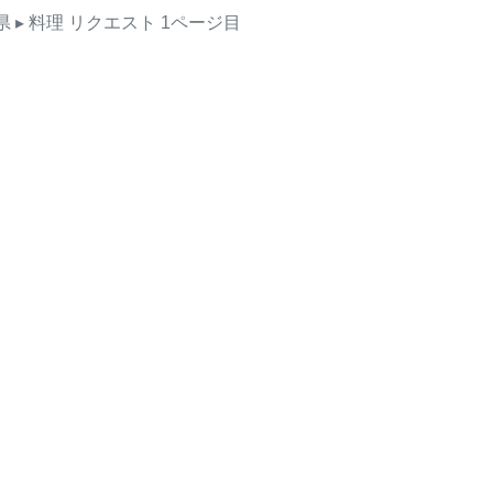
県
▸ 料理
リクエスト
1ページ目