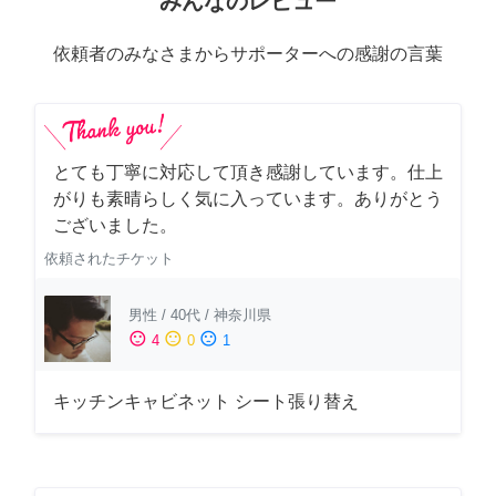
みんなのレビュー
依頼者のみなさまからサポーターへの感謝の言葉
とても丁寧に対応して頂き感謝しています。仕上
がりも素晴らしく気に入っています。ありがとう
ございました。
依頼されたチケット
男性
/
40代
/
神奈川県
sentiment_satisfied
sentiment_neutral
sentiment_dissatisfied
4
0
1
キッチンキャビネット シート張り替え