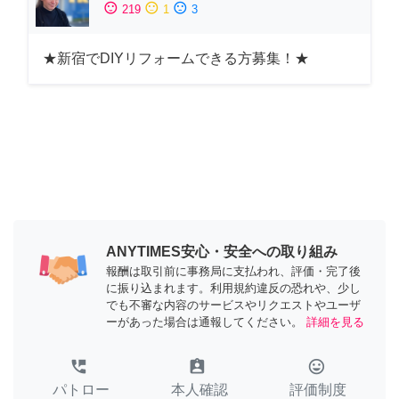
sentiment_satisfied
sentiment_neutral
sentiment_dissatisfied
219
1
3
★新宿でDIYリフォームできる方募集！★
ANYTIMES安心・安全への取り組み
報酬は取引前に事務局に支払われ、評価・完了後
に振り込まれます。利用規約違反の恐れや、少し
でも不審な内容のサービスやリクエストやユーザ
ーがあった場合は通報してください。
詳細を見る
perm_phone_msg
assignment_ind
tag_faces
パトロー
本人確認
評価制度