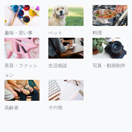
趣味・習い事
ペット
料理
美容・ファッシ
生活相談
写真・動画制作
ョン
その他
高齢者