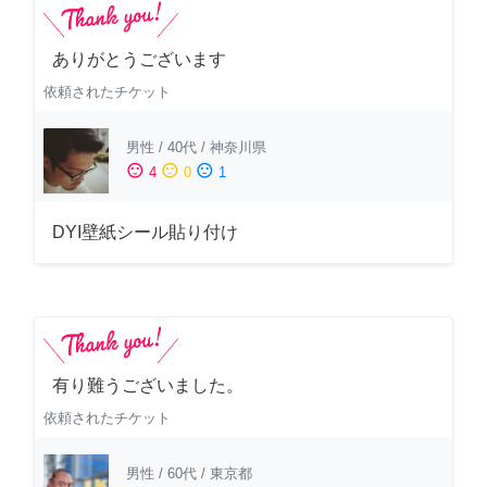
ありがとうございます
依頼されたチケット
男性
/
40代
/
神奈川県
sentiment_satisfied
sentiment_neutral
sentiment_dissatisfied
4
0
1
DYI壁紙シール貼り付け
有り難うございました。
依頼されたチケット
男性
/
60代
/
東京都