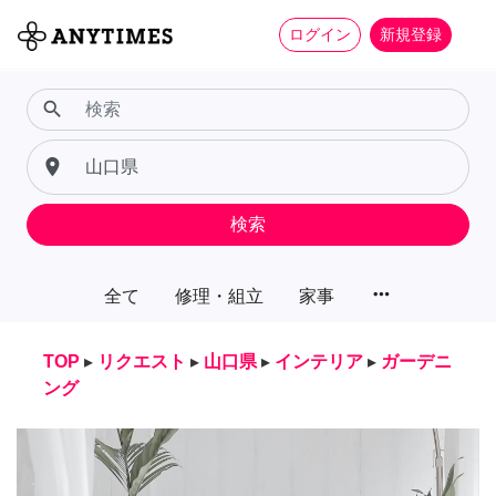
ログイン
新規登録
search
place
検索
more_horiz
全て
修理・組立
家事
TOP
▸
リクエスト
▸
山口県
▸
インテリア
▸
ガーデニ
ング