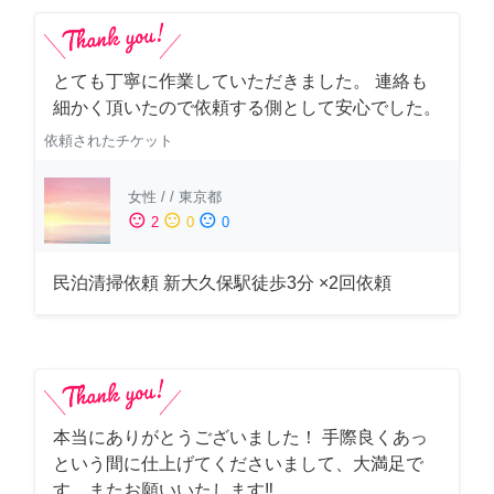
とても丁寧に作業していただきました。 連絡も
細かく頂いたので依頼する側として安心でした。
依頼されたチケット
女性
/
/
東京都
sentiment_satisfied
sentiment_neutral
sentiment_dissatisfied
2
0
0
民泊清掃依頼 新大久保駅徒歩3分 ×2回依頼
本当にありがとうございました！ 手際良くあっ
という間に仕上げてくださいまして、大満足で
す。またお願いいたします‼️