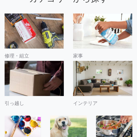
修理・組立
家事
引っ越し
インテリア