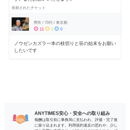
依頼されたチケット
男性
/
70代
/
東京都
sentiment_satisfied
sentiment_neutral
sentiment_dissatisfied
11
2
0
ノウゼンカズラ一本の枝切りと笹の始末をお願い
したいです
ANYTIMES安心・安全への取り組み
報酬は取引前に事務局に支払われ、評価・完了後
に振り込まれます。利用規約違反の恐れや、少し