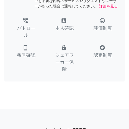
でも不審な内容のサービスやリクエストやユーザ
ーがあった場合は通報してください。
詳細を見る
perm_phone_msg
assignment_ind
tag_faces
パトロー
本人確認
評価制度
ル
smartphone
lock
stars
番号確認
シェアワ
認定制度
ーカー保
険