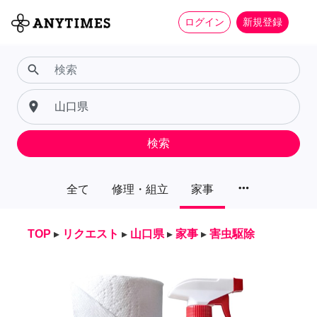
ログイン
新規登録
search
place
検索
more_horiz
全て
修理・組立
家事
TOP
▸
リクエスト
▸
山口県
▸
家事
▸
害虫駆除